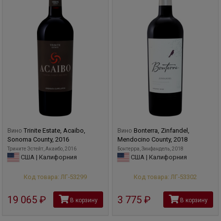
Вино
Trinite Estate, Acaibo,
Вино
Bonterra, Zinfandel,
Sonoma County, 2016
Mendocino County, 2018
Трините Эстейт, Акаибо, 2016
Бонтерра, Зинфандель, 2018
США | Калифорния
США | Калифорния
Код товара: ЛГ-53299
Код товара: ЛГ-53302
19 065
руб
3 775
руб
В корзину
В корзину