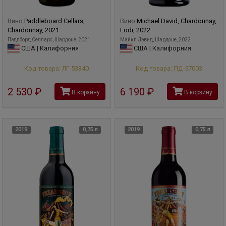
Вино
Paddleboard Cellars,
Вино
Michael David, Chardonnay,
Chardonnay, 2021
Lodi, 2022
Пэдлборд Селларс, Шардоне, 2021
Майкл Дэвид, Шардоне, 2022
США | Калифорния
США | Калифорния
Код товара: ЛГ-53340
Код товара: ПД-57003
2 530
руб
6 190
руб
В корзину
В корзину
2019
0,75 л
2019
0,75 л