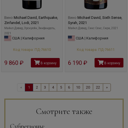
Вино
Michael David, Earthquake,
Вино
Michael David, Sixth Sense,
Zinfandel, Lodi, 2021
Syrah, 2021
Майкл Дэвид, Эрскуейк, Зинфандель,
Майкл Дэвид, Сикс Сенс, Сира, 2021
2021
США | Калифорния
США | Калифорния
Код товара: ПД-76610
Код товара: ПД-76611
9 860
руб
6 190
руб
В корзину
В корзину
«
1
2
3
4
5
6
10
20
22
»
Смотрите также
Субрегионы: