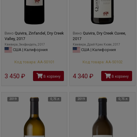
Вино
Quivira, Zinfandel, Dry Creek
Вино
Quivira, Dry Creek Cuvee,
Valley, 2017
2017
Квивира, Зинфандель, 2017
Квивира, Драй Крик Кюве, 2017
США | Калифорния
США | Калифорния
Код товара: АА-50101
Код товара: АА-50102
3 450
руб
4 340
руб
В корзину
В корзину
2019
0,75 л
2019
0,75 л