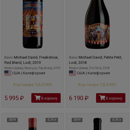
Вино
Michael David, Freakshow,
Вино
Michael David, Petite Petit,
Red Bland, Lodi, 2019
Lodi, 2018
Майкл Дэвид, Фрикшоу, Рэд Блэнд, 2019
Майкл Дэвид, Пти Пети, 2018
США | Калифорния
США | Калифорния
Код товара: ПД-57006
Код товара: ПД-57007
5 995
руб
6 190
руб
В корзину
В корзину
2019
0,75 л
2019
0,75 л