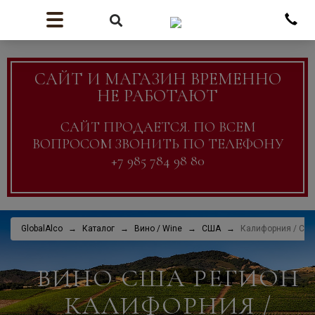
САЙТ И МАГАЗИН ВРЕМЕННО
НЕ РАБОТАЮТ
САЙТ ПРОДАЕТСЯ. ПО ВСЕМ
ВОПРОСОМ ЗВОНИТЬ ПО ТЕЛЕФОНУ
+7 985 784 98 80
GlobalAlco
Каталог
Вино / Wine
США
Калифорния / Cali
ВИНО США РЕГИОН
КАЛИФОРНИЯ /