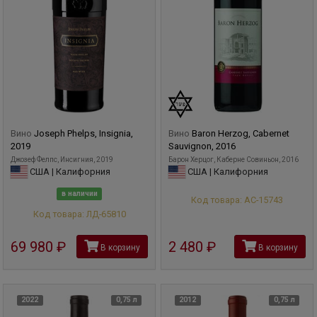
Вино
Joseph Phelps, Insignia,
Вино
Baron Herzog, Cabernet
2019
Sauvignon, 2016
Джозеф Фелпс, Инсигния, 2019
Барон Херцог, Каберне Совиньон, 2016
США | Калифорния
США | Калифорния
в наличии
Код товара: АС-15743
Код товара: ЛД-65810
69 980
руб
2 480
руб
В корзину
В корзину
2022
0,75 л
2012
0,75 л