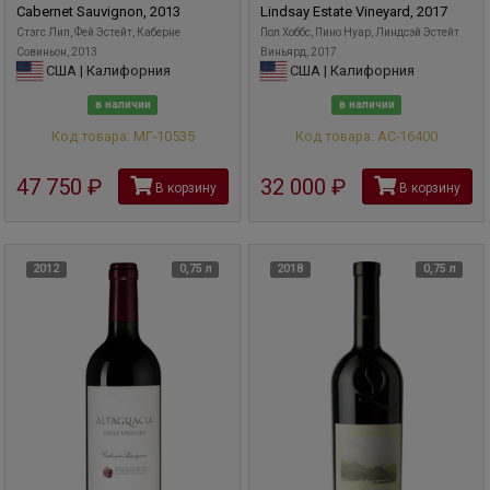
Cabernet Sauvignon, 2013
Lindsay Estate Vineyard, 2017
Стэгc Лип, Фей Эстейт, Каберне
Пол Хоббс, Пино Нуар, Линдсэй Эстейт
Совиньон, 2013
Виньярд, 2017
США | Калифорния
США | Калифорния
в наличии
в наличии
Код товара: МГ-10535
Код товара: АС-16400
47 750
руб
32 000
руб
В корзину
В корзину
2012
0,75 л
2018
0,75 л