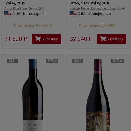
Walley, 2019
Syrah, Napa Valley, 2016
Амюз Буш, Напа Велли, 2019
Хайд де Вилен, Калифорнио, Сира, 2016
США | Калифорния
США | Калифорния
Код товара: ВБ-62540
Код товара: ДТ-69851
71 600
руб
32 240
руб
В корзину
В корзину
2021
0,75 л
2021
0,75 л