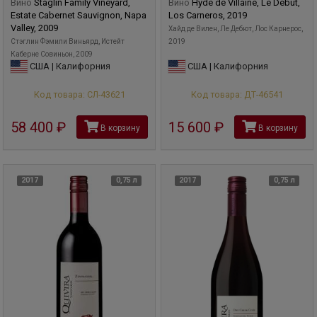
Вино
Staglin Family Vineyard,
Вино
Hyde de Villaine, Le Debut,
Estate Cabernet Sauvignon, Napa
Los Carneros, 2019
Valley, 2009
Хайд де Вилен, Ле Дебют, Лос Карнерос,
Стэглин Фэмили Виньярд, Истейт
2019
Каберне Совиньон, 2009
США | Калифорния
США | Калифорния
Код товара: СЛ-43621
Код товара: ДТ-46541
58 400
руб
15 600
руб
В корзину
В корзину
2017
0,75 л
2017
0,75 л