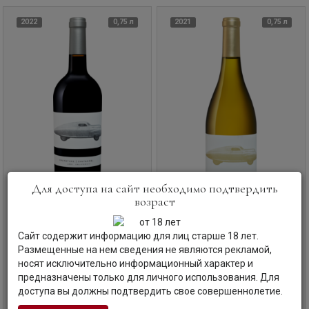
2022
0,75 л
2021
0,75 л
Для доступа на сайт необходимо подтвердить
возраст
Вино
Raymond Vineyards,
Вино
Raymond Vineyards,
Сайт содержит информацию для лиц старше 18 лет.
Prototype, Zinfandel, 2022
Prototype, Chardonnay, 2021
Размещенные на нем сведения не являются рекламой,
Прототип, Зинфандель, 2022
Прототип, Шардоне, 2021
носят исключительно информационный характер и
США | Калифорния
США | Калифорния
предназначены только для личного использования. Для
доступа вы должны подтвердить свое совершеннолетие.
Код товара: ЛГ-53329
Код товара: ЛГ-53330