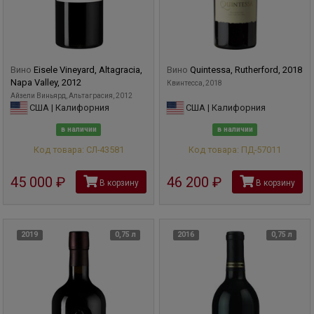
Вино
Eisele Vineyard, Altagracia,
Вино
Quintessa, Rutherford, 2018
Napa Valley, 2012
Квинтесса, 2018
Айзели Виньярд, Альтаграсия, 2012
США | Калифорния
США | Калифорния
в наличии
в наличии
Код товара: СЛ-43581
Код товара: ПД-57011
45 000
руб
46 200
руб
В корзину
В корзину
2019
0,75 л
2016
0,75 л