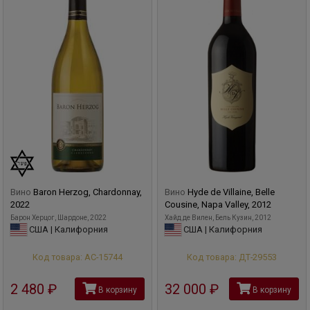
Вино
Baron Herzog, Chardonnay,
Вино
Hyde de Villaine, Belle
2022
Cousine, Napa Valley, 2012
Барон Херцог, Шардоне, 2022
Хайд де Вилен, Бель Кузин, 2012
США | Калифорния
США | Калифорния
Код товара: АС-15744
Код товара: ДТ-29553
2 480
руб
32 000
руб
В корзину
В корзину