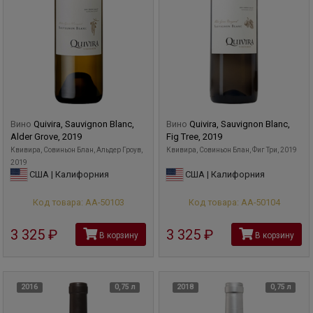
Вино
Quivira, Sauvignon Blanc,
Вино
Quivira, Sauvignon Blanc,
Alder Grove, 2019
Fig Tree, 2019
Квивира, Совиньон Блан, Альдер Гроув,
Квивира, Совиньон Блан, Фиг Три, 2019
2019
США | Калифорния
США | Калифорния
Код товара: АА-50103
Код товара: АА-50104
3 325
руб
3 325
руб
В корзину
В корзину
2016
0,75 л
2018
0,75 л