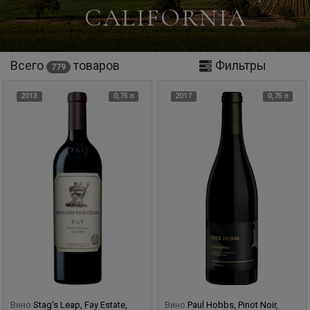
CALIFORNIA
Всего
товаров
Фильтры
779
2013
0,75 л
2017
0,75 л
Вино
Stag's Leap, Fay Estate,
Вино
Paul Hobbs, Pinot Noir,