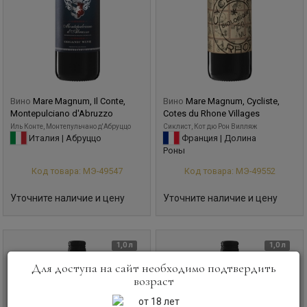
Вино
Mare Magnum, Il Conte,
Вино
Mare Magnum, Cycliste,
Montepulciano d'Abruzzo
Cotes du Rhone Villages
Иль Конте, Монтепульчано д'Абруццо
Сиклист, Кот дю Рон Вилляж
Италия | Абруццо
Франция | Долина
Роны
Код товара: МЭ-49547
Код товара: МЭ-49552
Уточните наличие и цену
Уточните наличие и цену
1,0 л
1,0 л
Для доступа на сайт необходимо подтвердить
возраст