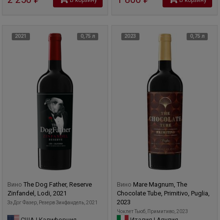
2021
0,75 л
2023
0,75 л
Вино
The Dog Father, Reserve
Вино
Mare Magnum, The
Zinfandel, Lodi, 2021
Chocolate Tube, Primitivo, Puglia,
2023
Зэ Дог Фазер, Резерв Зинфандель, 2021
Чоклет Тьюб, Примитиво, 2023
США | Калифорния
Италия | Апулия