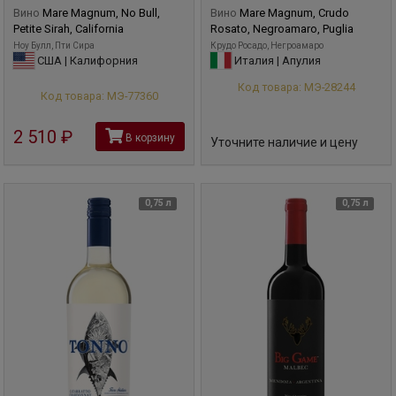
Вино
Mare Magnum, No Bull,
Вино
Mare Magnum, Crudo
Petite Sirah, California
Rosato, Negroamaro, Puglia
Ноу Булл, Пти Сира
Крудо Росадо, Негроамаро
США | Калифорния
Италия | Апулия
Код товара: МЭ-28244
Код товара: МЭ-77360
2 510
руб
В корзину
Уточните наличие и цену
0,75 л
0,75 л