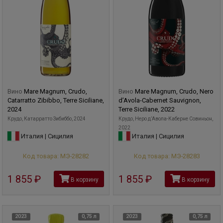
Вино
Mare Magnum, Crudo,
Вино
Mare Magnum, Crudo, Nero
Catarratto Zibibbo, Terre Siciliane,
d’Avola-Cabernet Sauvignon,
2024
Terre Siciliane, 2022
Крудо, Катарратто Зибиббо, 2024
Крудо, Неро д’Авола-Каберне Совиньон,
2022
Италия | Сицилия
Италия | Сицилия
Код товара: МЭ-28282
Код товара: МЭ-28283
1 855
руб
1 855
руб
В корзину
В корзину
2023
0,75 л
2023
0,75 л