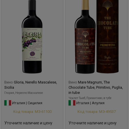
Вино
Gloria, Nerello Mascalese,
Вино
Mare Magnum, The
Sicilia
Chocolate Tube, Primitivo, Puglia,
in tube
Глория, Нерелло Маскалезе
Чоклет Тьюб, Примитиво, в тубе
Италия | Сицилия
Италия | Апулия
Код товара: МЭ-61100
Код товара: МЭ-49537
Уточните наличие и цену
Уточните наличие и цену