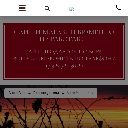
САЙТ И МАГАЗИН ВРЕМЕННО
НЕ РАБОТАЮТ
САЙТ ПРОДАЕТСЯ. ПО ВСЕМ
ВОПРОСОМ ЗВОНИТЬ ПО ТЕЛЕФОНУ
+7 985 784 98 80
GlobalAlco
Производители
Mare Magnum