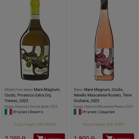
Игристое вино
Mare Magnum,
Вино
Mare Magnum, Crudo,
Crudo, Prosecco Extra Dry,
Nerello Mascalese Rosato, Terre
Treviso, 2023
Siciliane, 2023
Крудо, Просекко Экстра Драй, 2023
Крудо, Нерелло Маскалезе Розато, 2023
Италия | Венето
Италия | Сицилия
Код товара: МЭ-49535
Код товара: МЭ-76447
2 250
руб
1 800
руб
В корзину
В корзину