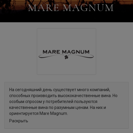
MARE MAGNUM
На сегодняшний день существует много компаний,
способных производить высококачественные вина. Но
особым спросом у потребителей пользуются
качественные вина по разумным ценам. На них и
ориентируется Mare Magnum.
Ее основатели, Такис Солдатос и Марио Кальцолари,
Раскрыть
своим трудом в течение последних 20 лет заслужили
одно из передовых мест в винодельческой отрасли