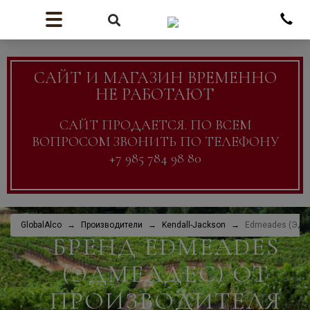
САЙТ И МАГАЗИН ВРЕМЕННО
НЕ РАБОТАЮТ
САЙТ ПРОДАЕТСЯ. ПО ВСЕМ
ВОПРОСОМ ЗВОНИТЬ ПО ТЕЛЕФОНУ
+7 985 784 98 80
GlobalAlco
Производители
Kendall-Jackson
Edmeades (Эдм
БРЕНД EDMEADES
(ЭДМЕАДЕС) ОТ
ПРОИЗВОДИТЕЛЯ