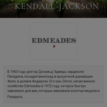
KENDALL-JACKSON
В 1963 году доктор Дональд Эдмидс, кардиолог
Пасадена, посадил виноград в крошечной деревушке
Фило, в долине Андерсон. Его сын, Deron, начал винное
хозяйство Edmeades в 1972 году, которое быстро
завоевало для вин, которые завоевали золотые медали и
заработали высокие баллы от критиков. В
Раскрыть
действительность Edmeades помогло запустить славу
для холмистой местности Mendocino Zins. В 1988 году