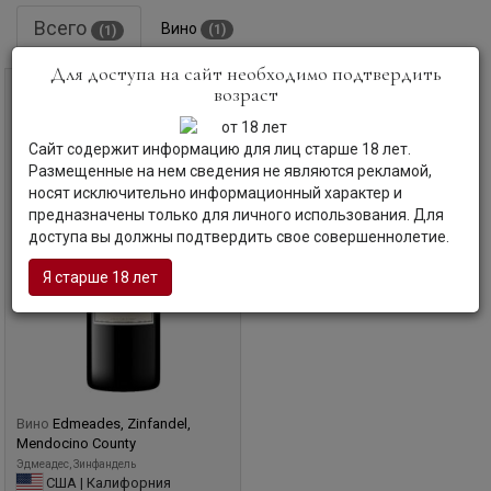
хозяйство было куплено компанией Кендал-Джексон.
Всего
Вино
(1)
(1)
Винодел Бен Салазар, который ранее работал на Carmel
Road и La Crema, стал главным виноделом в 2012 году.
Для доступа на сайт необходимо подтвердить
возраст
0,75 л
Сайт содержит информацию для лиц старше 18 лет.
Размещенные на нем сведения не являются рекламой,
носят исключительно информационный характер и
предназначены только для личного использования. Для
доступа вы должны подтвердить свое совершеннолетие.
Я старше 18 лет
Вино
Edmeades, Zinfandel,
Mendocino County
Эдмеадес, Зинфандель
США | Калифорния