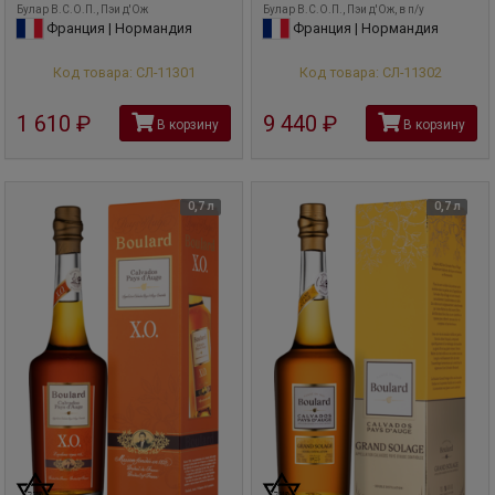
Булар В.С.О.П., Пэи д'Ож
Булар В.С.О.П., Пэи д'Ож, в п/у
Франция | Нормандия
Франция | Нормандия
Код товара: СЛ-11301
Код товара: СЛ-11302
1 610
руб
9 440
руб
В корзину
В корзину
0,7 л
0,7 л