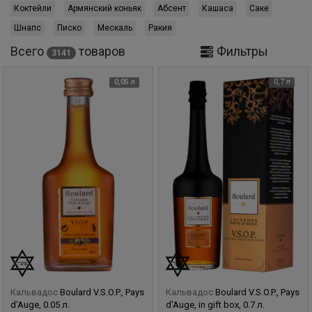
Коктейли
Армянский коньяк
Абсент
Кашаса
Саке
Шнапс
Писко
Мескаль
Ракия
Всего
товаров
Фильтры
3141
0,05 л
0,7 л
Кальвадос
Boulard V.S.O.P., Pays
Кальвадос
Boulard V.S.O.P., Pays
d'Auge, 0.05 л.
d'Auge, in gift box, 0.7 л.