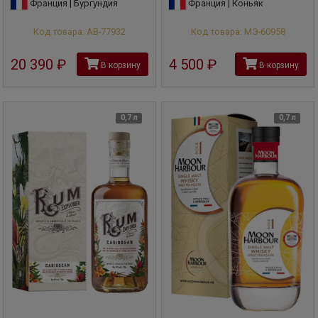
Франция | Бургундия
Франция | Коньяк
Код товара: АВ-77932
Код товара: МЭ-60958
20 390
руб
4 500
руб
В корзину
В корзину
0,7 л
0,7 л