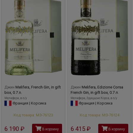
Джин
Melifera, French Gin, in gift
Джин
Melifera, Edizione Corsa
box, 0.7 л.
French Gin, in gift box, 0.7 л.
Мелифера, в п/у
Мелифера, Эдицьоне Корса, в п/у
Франция | Корсика
Франция | Корсика
Код товара: МЭ-76123
Код товара: МЭ-76124
6 190
руб
6 415
руб
В корзину
В корзину