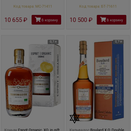
Код товара: МС-71411
Код товара: БТ-71611
10 655
руб
10 500
руб
В корзину
В корзину
0,7 л
0,7 л
Коньяк
Esprit Organic, XO, in gift
Кальвадос
Boulard X.O. Double