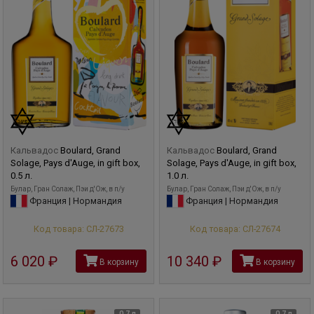
Кальвадос
Boulard, Grand
Кальвадос
Boulard, Grand
Solage, Pays d'Auge, in gift box,
Solage, Pays d'Auge, in gift box,
0.5 л.
1.0 л.
Булар, Гран Солаж, Пэи д'Ож, в п/у
Булар, Гран Солаж, Пэи д'Ож, в п/у
Франция | Нормандия
Франция | Нормандия
Код товара: СЛ-27673
Код товара: СЛ-27674
6 020
руб
10 340
руб
В корзину
В корзину
0,7 л
0,7 л