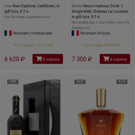
Ром
Rum Explorer, Caribbean, in
Виски
Moon Harbour, Dock 1,
gift box, 0.7 л.
Single Malt, Chateau La Louviere,
in gift box, 0.7 л.
Ром Эксплоре, Кариббиан, в п/у
Мун Харбор, Док 1, Сингл Молт, Шато Ла
Лувьер, в п/у
Франция | Нормандия
Франция | Бордо
Код товара: ДТ-61936
Код товара: ВЛ-63426
6 620
руб
7 300
руб
В корзину
В корзину
1993
0,7 л
1973
0,7 л