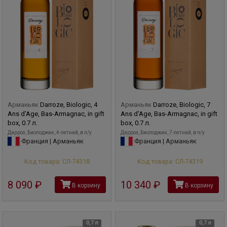
Арманьяк
Darroze, Biologic, 4
Арманьяк
Darroze, Biologic, 7
Ans d'Age, Bas-Armagnac, in gift
Ans d'Age, Bas-Armagnac, in gift
box, 0.7 л.
box, 0.7 л.
Дарроз, Биолоджик, 4-летний, в п/у
Дарроз, Биолоджик, 7-летний, в п/у
Франция | Арманьяк
Франция | Арманьяк
Код товара: СЛ-74318
Код товара: СЛ-74319
8 090
руб
10 340
руб
В корзину
В корзину
0,7 л
0,7 л