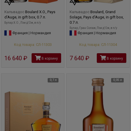
Кальвадос
Boulard X.O., Pays
Кальвадос
Boulard, Grand
d'Auge, in gift box, 0.7 л.
Solage, Pays d'Auge, in gift box,
0.7 л.
Булар X.O., Пэи д'Ож, в п/у
Булар, Гран Солаж, Пэи д'Ож, в п/у
Франция | Нормандия
Франция | Нормандия
Код товара: СЛ-11303
Код товара: СЛ-11304
16 640
руб
7 640
руб
В корзину
В корзину
0,7 л
0,05 л