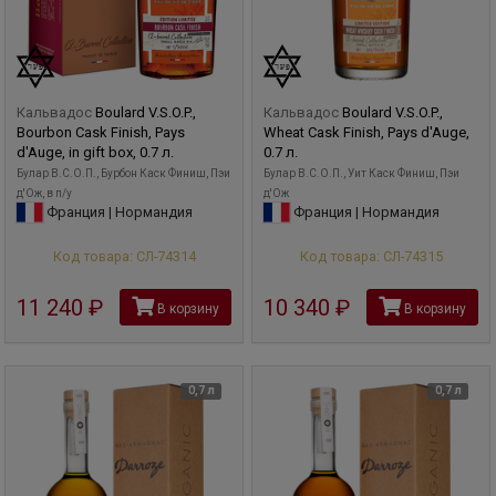
Кальвадос
Boulard V.S.O.P.,
Кальвадос
Boulard V.S.O.P.,
Bourbon Cask Finish, Pays
Wheat Cask Finish, Pays d'Auge,
d'Auge, in gift box, 0.7 л.
0.7 л.
Булар В.С.О.П., Бурбон Каск Финиш, Пэи
Булар В.С.О.П., Уит Каск Финиш, Пэи
д'Ож, в п/у
д'Ож
Франция | Нормандия
Франция | Нормандия
Код товара: СЛ-74314
Код товара: СЛ-74315
11 240
руб
10 340
руб
В корзину
В корзину
0,7 л
0,7 л