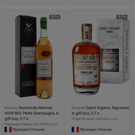
0,7 л
0,7 л
Коньяк
Normandin-Mercier,
Коньяк
Esprit Organic, Napoleon,
VSOP BIO, Petite Champagne, in
in gift box, 0.7 л.
gift box, 0.7 л.
Эспри Органик, Наполеон, в п/у
Нормандэн-Мерсье, ВСОП БИО, в п/у
Франция | Коньяк
Франция | Коньяк