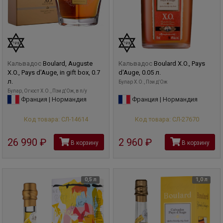
Кальвадос
Boulard, Auguste
Кальвадос
Boulard X.O., Pays
X.O., Pays d'Auge, in gift box, 0.7
d'Auge, 0.05 л.
л.
Булар X.O., Пэи д'Ож
Булар, Огюст X.O., Пэи д'Ож, в п/у
Франция | Нормандия
Франция | Нормандия
Код товара: СЛ-14614
Код товара: СЛ-27670
26 990
руб
2 960
руб
В корзину
В корзину
0,5 л
1,0 л