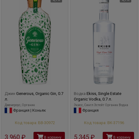
Джин
Generous, Organic Gin, 0.7
Водка
Ekiss, Single Estate
л.
Organic Vodka, 0.7 л.
Дженероус, Органик
Экисс, Сингл Эстейт Органик Водка
Франция | Коньяк
Франция
Код товара: БВ-30972
Код товара: ВК-37196
3 960
руб
5 345
руб
В корзину
В корзину