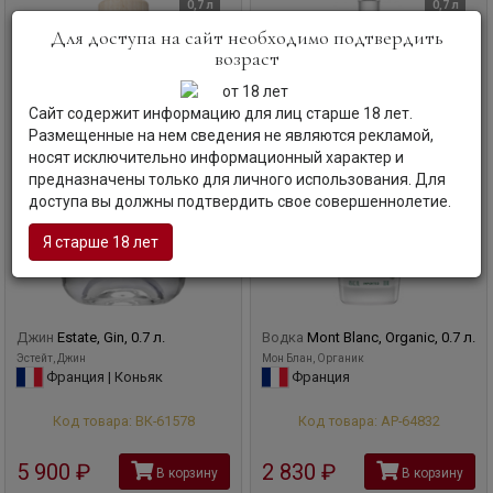
0,7 л
0,7 л
Для доступа на сайт необходимо подтвердить
возраст
Сайт содержит информацию для лиц старше 18 лет.
Размещенные на нем сведения не являются рекламой,
носят исключительно информационный характер и
предназначены только для личного использования. Для
доступа вы должны подтвердить свое совершеннолетие.
Я старше 18 лет
Джин
Estate, Gin, 0.7 л.
Водка
Mont Blanc, Organic, 0.7 л.
Эстейт, Джин
Мон Блан, Органик
Франция | Коньяк
Франция
Код товара: ВК-61578
Код товара: АР-64832
5 900
руб
2 830
руб
В корзину
В корзину