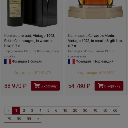
Коньяк
Lheraud, Vintage 1993,
Кальвадос
Calvados Morin,
Petite Champagne, in wooden
Vintage 1973, in carafe & gift box,
box, 0.7 л.
0.7 л.
Леро, Винтаж 1993, Пти Шампань, в дер.
Кальвадос Морен, Винтаж 1973, в
коробке
графине и п/у
Франция | Коньяк
Франция | Нормандия
Код товара: ВЛ-63479
Код товара: АР-64390
88 970
руб
54 780
руб
В корзину
В корзину
«
1
2
3
4
5
6
10
20
30
40
50
60
70
80
88
»