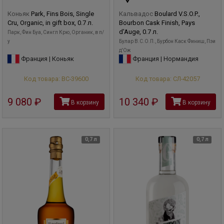
Коньяк
Park, Fins Bois, Single
Кальвадос
Boulard V.S.O.P.,
Cru, Organic, in gift box, 0.7 л.
Bourbon Cask Finish, Pays
d'Auge, 0.7 л.
Парк, Фин Буа, Сингл Крю, Органик, в п/
у
Булар В.С.О.П., Бурбон Каск Финиш, Пэи
д'Ож
Франция | Коньяк
Франция | Нормандия
Код товара: ВС-39600
Код товара: СЛ-42057
9 080
руб
10 340
руб
В корзину
В корзину
0,7 л
0,7 л