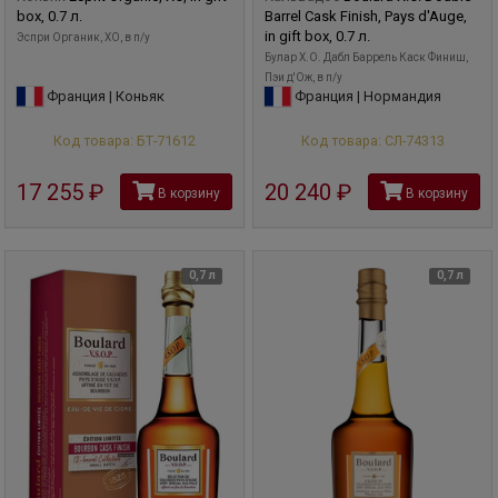
box, 0.7 л.
Barrel Cask Finish, Pays d'Auge,
in gift box, 0.7 л.
Эспри Органик, XO, в п/у
Булар X.O. Дабл Баррель Каск Финиш,
Пэи д'Ож, в п/у
Франция | Коньяк
Франция | Нормандия
Код товара: БТ-71612
Код товара: СЛ-74313
17 255
руб
20 240
руб
В корзину
В корзину
0,7 л
0,7 л