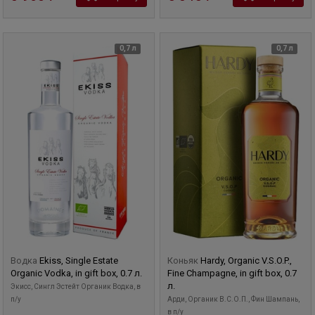
0,7 л
0,7 л
Водка
Ekiss, Single Estate
Коньяк
Hardy, Organic V.S.O.P.,
Organic Vodka, in gift box, 0.7 л.
Fine Champagne, in gift box, 0.7
л.
Экисс, Сингл Эстейт Органик Водка, в
п/у
Арди, Органик В.С.О.П., Фин Шампань,
в п/у