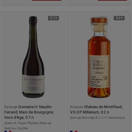
0,7 л
0,2 л
Бренди
Domaine H. Naudin-
Коньяк
Chateau de Montifaud,
Ferrand, Marc de Bourgogne,
V.S.O.P. Millenium, 0.2 л.
Hors d'Age, 0.7 л.
Шато де Монтифо, В.С.О.П. Миллениум
Домен А. Нодан-Ферран, Марк де
Бургонь, Ор д'Аж