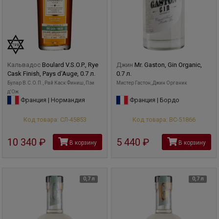
Кальвадос
Boulard V.S.O.P., Rye
Джин
Mr. Gaston, Gin Organic,
Cask Finish, Pays d'Auge, 0.7 л.
0.7 л.
Булар В.С.О.П., Рай Каск Финиш, Пэи
Мистер Гастон, Джин Органик
д'Ож
Франция | Нормандия
Франция | Бордо
Код товара: СЛ-45853
Код товара: ВС-51866
10 340
руб
5 440
руб
В корзину
В корзину
0,7 л
0,7 л