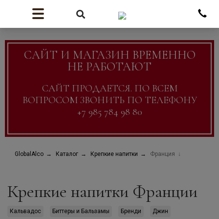
САЙТ И МАГАЗИН ВРЕМЕННО
НЕ РАБОТАЮТ
САЙТ ПРОДАЕТСЯ. ПО ВСЕМ
ВОПРОСОМ ЗВОНИТЬ ПО ТЕЛЕФОНУ
+7 985 784 98 80
GlobalAlco
Каталог
Крепкие напитки
Франция
Крепкие напитки Франции
Кальвадос
Биттеры и Бальзамы
Бренди
Джин