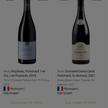
Вино
Ropiteau, Pommard 1-er
Вино
Domaine Denis Carre,
Cru, Les Poutures, 2018
Pommard, En Brescul, 2021
Ропито, Поммар Премье Крю, Ле Путюр,
Домен Денис Карре, Поммар, Ан
2018
Брекюль, 2021
Франция |
Франция |
Бургундия
Бургундия
Код товара: МГ-63354
Код товара: ЛГ-64933