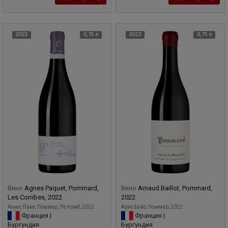
2022
0,75 л
2022
0,75 л
Вино
Agnes Paquet, Pommard,
Вино
Arnaud Baillot, Pommard,
Les Combes, 2022
2022
Аньес Паке, Поммар, Ле Комб, 2022
Арно Байо, Поммар, 2022
Франция |
Франция |
Бургундия
Бургундия