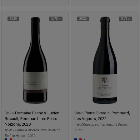
2020
0,75 л
2022
0,75 л
Вино
Domaine Fanny & Lucien
Вино
Pierre Girardin, Pommard,
Rocault, Pommard, Les Petits
Les Vignots, 2022
Noizons, 2020
Пьер Жирардан, Поммар, Ле Виньо,
Домен Фанни & Люсьен Роко, Поммар,
2022
Ле Пти Нуазон, 2020