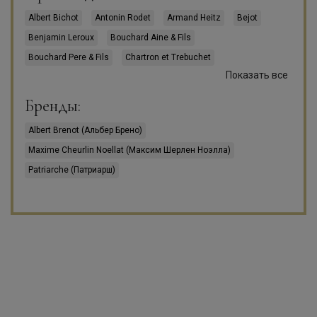
Albert Bichot
Antonin Rodet
Armand Heitz
Bejot
Benjamin Leroux
Bouchard Aine & Fils
Bouchard Pere & Fils
Chartron et Trebuchet
Показать все
Chateau de Melin
Chateau de Pommard
Domaine Aegerter
Domaine Agnes Paquet
Бренды:
Domaine Arnaud Baillot
Domaine Audiffred
Albert Brenot (Альбер Брено)
Domaine Benoit Girardin
Domaine Benoit Sordet
Maxime Cheurlin Noellat (Максим Шерлен Ноэлла)
Domaine Bohrmann
Domaine Catherine et Claude Marechal
Patriarche (Патриарш)
Domaine Changarnier
Domaine Denis Carre
Domaine Dominique Roy-Jacquelin
Domaine Doudet-Naudin
Domaine Dubreuil Fontaine
Domaine Dugat-Py
Domaine Faiveley
Domaine Fanny & Lucien Rocault
Domaine Fanny Sabre
Domaine Fernand & Laurent Pillot
Domaine Genot-Boulanger
Domaine Georges Glantenay
Domaine Georges Noellat
Domaine Hubert Lignier
Domaine Jean-Marc Bouley