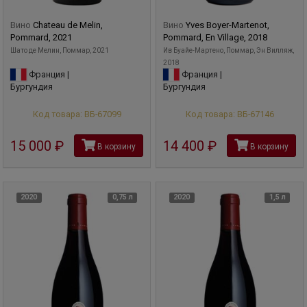
Вино
Chateau de Melin,
Вино
Yves Boyer-Martenot,
Pommard, 2021
Pommard, En Village, 2018
Шато де Мелин, Поммар, 2021
Ив Буайе-Мартено, Поммар, Эн Вилляж,
2018
Франция |
Франция |
Бургундия
Бургундия
Код товара: ВБ-67099
Код товара: ВБ-67146
15 000
руб
14 400
руб
В корзину
В корзину
2020
0,75 л
2020
1,5 л