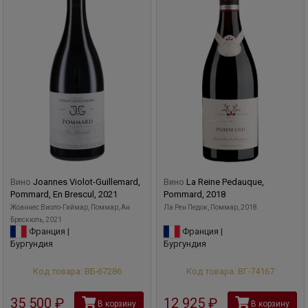
Вино
Joannes Violot-Guillemard,
Вино
La Reine Pedauque,
Pommard, En Brescul, 2021
Pommard, 2018
Жоаннес Виоло-Гиймар, Поммар, Ан
Ла Рен Педок, Поммар, 2018
Брескюль, 2021
Франция |
Франция |
Бургундия
Бургундия
Код товара: ВБ-67286
Код товара: ВГ-74167
35 500
руб
12 925
руб
В корзину
В корзину