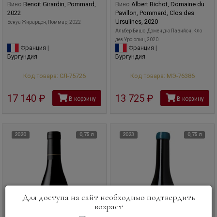
Вино
Benoit Girardin, Pommard,
Вино
Albert Bichot, Domaine du
2022
Pavillon, Pommard, Clos des
Ursulines, 2020
Бенуа Жирарден, Поммар, 2022
Альбер Бишо, Домен дю Павийон, Кло
дез Урсюлин, 2020
Франция |
Франция |
Бургундия
Бургундия
Код товара: СЛ-75726
Код товара: МЭ-76386
17 140
руб
13 725
руб
В корзину
В корзину
2020
0,75 л
2023
0,75 л
Для доступа на сайт необходимо подтвердить
возраст