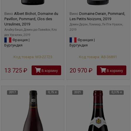
Вино
Albert Bichot, Domaine du
Вино
Domaine Derain, Pommard,
Pavillon, Pommard, Clos des
Les Petits Noizons, 2019
Ursulines, 2019
Домен Дерэн, Поммар, Ле Пти Нуазон,
Альбер Бишо, Домен дю Павийон, Кло
2019
дез Урсюлин, 2019
Франция |
Франция |
Бургундия
Бургундия
Код товара: МЭ-22723
Код товара: АВ-36891
13 725
руб
20 970
руб
В корзину
В корзину
2017
0,75 л
2021
0,375 л