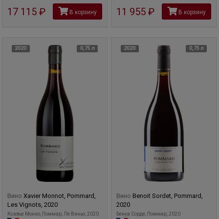
17 115
руб
11 955
руб
В корзину
В корзину
2020
0,75 л
2020
0,75 л
Вино
Xavier Monnot, Pommard,
Вино
Benoit Sordet, Pommard,
Les Vignots, 2020
2020
Ксавье Монно, Поммар, Ле Виньо, 2020
Бенуа Сорде, Поммар, 2020