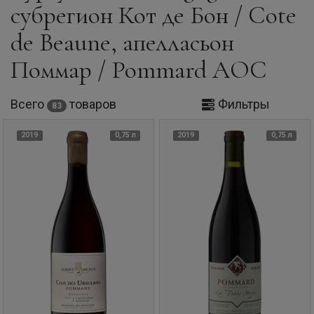
субрегион Кот де Бон / Cote
de Beaune, апелласьон
Поммар / Pommard AOC
Всего
товаров
Фильтры
83
2019
0,75 л
2019
0,75 л