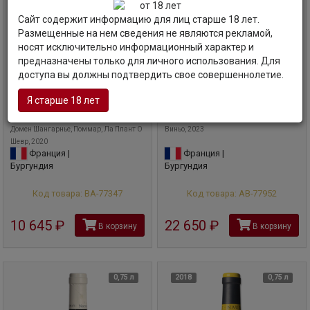
Сайт содержит информацию для лиц старше 18 лет.
Размещенные на нем сведения не являются рекламой,
носят исключительно информационный характер и
предназначены только для личного использования. Для
доступа вы должны подтвердить свое совершеннолетие.
Вино
Domaine Changarnier,
Вино
Maison Gautheron d'Anost,
Я старше 18 лет
Pommard, La Plantes aux
Pommard, Les Vignots, 2023
Chevres, 2020
Мезон Готерон д'Аност, Поммар, Ле
Домен Шангарнье, Поммар, Ла Плант О
Виньо, 2023
Шевр, 2020
Франция |
Франция |
Бургундия
Бургундия
Код товара: ВА-77347
Код товара: АВ-77952
10 645
руб
22 650
руб
В корзину
В корзину
0,75 л
2018
0,75 л