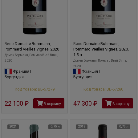
Вино
Domaine Bohrmann,
Вино
Domaine Bohrmann,
Pommard Vieilles Vignes, 2020
Pommard Vieilles Vignes, 2020,
1.5 л.
Домен Борманн, Поммар Вьей Винь,
2020
Домен Борманн, Поммар Вьей Винь,
2020
Франция |
Франция |
Бургундия
Бургундия
Код товара: ВБ-67279
Код товара: ВБ-67280
22 100
руб
47 300
руб
В корзину
В корзину
2021
0,75 л
2018
0,75 л