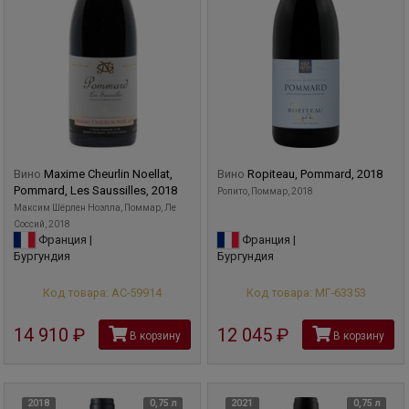
Вино
Maxime Cheurlin Noellat,
Вино
Ropiteau, Pommard, 2018
Pommard, Les Saussilles, 2018
Ропито, Поммар, 2018
Максим Шёрлен Ноэлла, Поммар, Ле
Соссий, 2018
Франция |
Франция |
Бургундия
Бургундия
Код товара: АС-59914
Код товара: МГ-63353
14 910
руб
12 045
руб
В корзину
В корзину
2018
0,75 л
2021
0,75 л