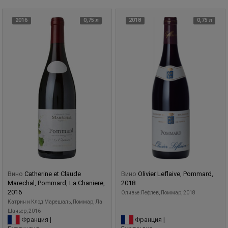
2016
0,75 л
2018
0,75 л
Вино
Catherine et Claude
Вино
Olivier Leflaive, Pommard,
Marechal, Pommard, La Chaniere,
2018
2016
Оливье Лефлев, Поммар, 2018
Катрин и Клод Марешаль, Поммар, Ла
Шаньер, 2016
Франция |
Франция |