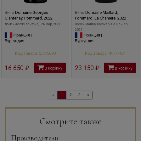
Вино
Domaine Georges
Вино
Domaine Maillard,
Glantenay, Pommard, 2022
Pommard, La Chaniere, 2022
Домен Жорж Глантенэ, Поммар, 2022
Домен Майяр, Поммар, Ла Шаньер,
2022
Франция |
Франция |
Бургундия
Бургундия
Код товара: СЛ-75690
Код товара: ФТ-77121
16 650
руб
23 150
руб
В корзину
В корзину
«
1
2
3
»
Смотрите также
Производители: