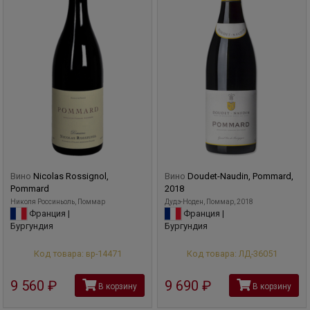
Вино
Nicolas Rossignol,
Вино
Doudet-Naudin, Pommard,
Pommard
2018
Николя Россиньоль, Поммар
Дудэ-Ноден, Поммар, 2018
Франция |
Франция |
Бургундия
Бургундия
Код товара: вр-14471
Код товара: ЛД-36051
9 560
руб
9 690
руб
В корзину
В корзину