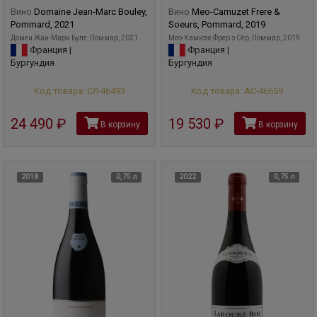
Вино
Domaine Jean-Marc Bouley,
Вино
Meo-Camuzet Frere &
Pommard, 2021
Soeurs, Pommard, 2019
Домен Жан-Марк Буле, Поммар, 2021
Мео-Камюзе Фрер э Сёр, Поммар, 2019
Франция |
Франция |
Бургундия
Бургундия
Код товара: СЛ-46493
Код товара: АС-46659
24 490
руб
19 530
руб
В корзину
В корзину
2018
0,75 л
2022
0,75 л