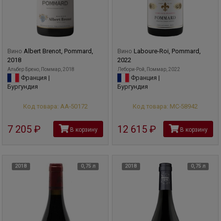
Вино
Albert Brenot, Pommard,
Вино
Laboure-Roi, Pommard,
2018
2022
Альбер Брено, Поммар, 2018
Лебори-Рой, Поммар, 2022
Франция |
Франция |
Бургундия
Бургундия
Код товара: АА-50172
Код товара: МС-58942
7 205
руб
12 615
руб
В корзину
В корзину
2018
0,75 л
2018
0,75 л