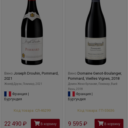
Вино
Joseph Drouhin, Pommard,
Вино
Domaine Genot-Boulanger,
2021
Pommard, Vieilles Vignes, 2018
Жозеф Друэн, Поммар, 2021
Домен Жено-Буланже, Поммар, Вьей
Винь, 2018
Франция |
Франция |
Бургундия
Бургундия
Код товара: СЛ-46299
Код товара: ГП-55636
22 490
руб
9 595
руб
В корзину
В корзину