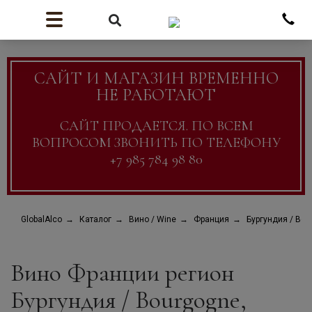
САЙТ И МАГАЗИН ВРЕМЕННО
НЕ РАБОТАЮТ
САЙТ ПРОДАЕТСЯ. ПО ВСЕМ
ВОПРОСОМ ЗВОНИТЬ ПО ТЕЛЕФОНУ
+7 985 784 98 80
GlobalAlco
Каталог
Вино / Wine
Франция
Бургундия / Bou
Вино Франции регион
Бургундия / Bourgogne,