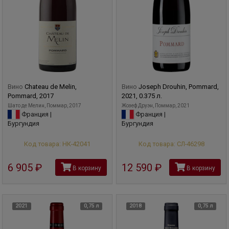
Вино
Chateau de Melin,
Вино
Joseph Drouhin, Pommard,
Pommard, 2017
2021, 0.375 л.
Шато де Мелин, Поммар, 2017
Жозеф Друэн, Поммар, 2021
Франция |
Франция |
Бургундия
Бургундия
Код товара: НК-42041
Код товара: СЛ-46298
6 905
руб
12 590
руб
В корзину
В корзину
2021
0,75 л
2018
0,75 л