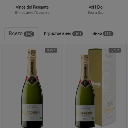
Vinos del Paseante
Vol i Dol
Винос дель Пасеанте
Вол и Дол
Всего
Игристое вино
Вино
(61)
(29)
(90)
0,75 л
0,75 л