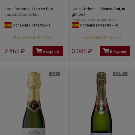
Кава
Codorniu, Clasico Brut
Кава
Codorniu, Clasico Brut, in
gift box
Кодорнью, Класико Брют
Кодорнью, Класико Брют, в п/у
Испания | Каталония
Испания | Каталония
Код товара: ФТ-12585
Код товара: ФТ-25600
2 865
руб
3 045
руб
В корзину
В корзину
0,2 л
0,375 л