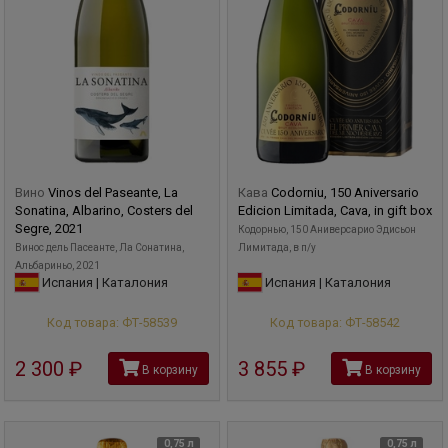
Вино
Vinos del Paseante, La
Кава
Codorniu, 150 Aniversario
Sonatina, Albarino, Costers del
Edicion Limitada, Cava, in gift box
Segre, 2021
Кодорнью, 150 Аниверсарио Эдисьон
Винос дель Пасеанте, Ла Сонатина,
Лимитада, в п/у
Альбариньо, 2021
Испания | Каталония
Испания | Каталония
Код товара: ФТ-58539
Код товара: ФТ-58542
2 300
руб
3 855
руб
В корзину
В корзину
0,75 л
0,75 л