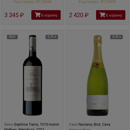
Код товара: ФТ-25606
Код товара: ФТ-25609
3 345
руб
2 420
руб
В корзину
В корзину
2021
0,75 л
0,75 л
Вино
Septima Tierra, 1310 msnm
Кава
Nuviana, Brut, Cava
Malbec, Mendoza, 2021
Нувиана, Брют