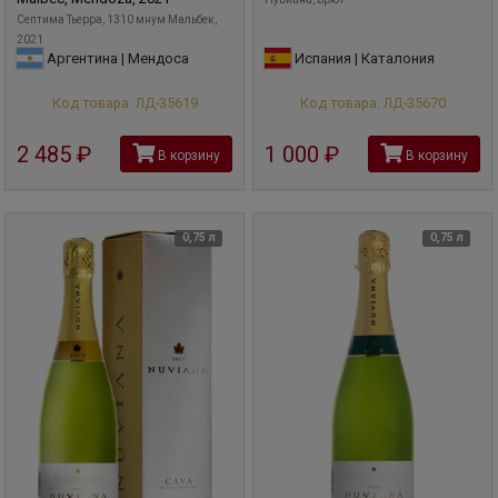
Септима Тьерра, 1310 мнум Мальбек,
2021
Аргентина | Мендоса
Испания | Каталония
Код товара: ЛД-35619
Код товара: ЛД-35670
2 485
руб
1 000
руб
В корзину
В корзину
0,75 л
0,75 л