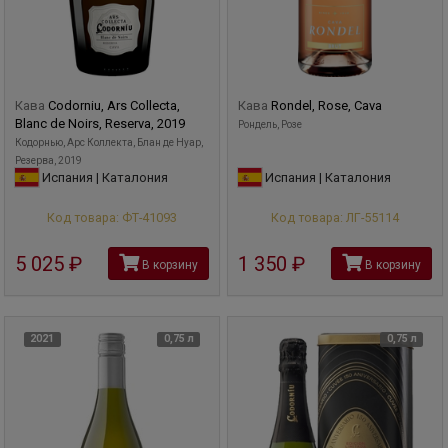
Кава
Codorniu, Ars Collecta,
Кава
Rondel, Rose, Cava
Blanc de Noirs, Reserva, 2019
Рондель, Розе
Кодорнью, Арс Коллекта, Блан де Нуар,
Резерва, 2019
Испания | Каталония
Испания | Каталония
Код товара: ФТ-41093
Код товара: ЛГ-55114
5 025
руб
1 350
руб
В корзину
В корзину
2021
0,75 л
0,75 л