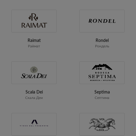
Raimat
Rondel
Раймат
Рондель
Scala Dei
Septima
Скала Деи
Септима