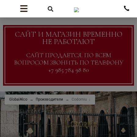
САЙТ И МАГАЗИН ВРЕМЕННО
НЕ РАБОТАЮТ
САЙТ ПРОДАЕТСЯ. ПО ВСЕМ
ВОПРОСОМ ЗВОНИТЬ ПО ТЕЛЕФОНУ
+7 985 784 98 80
GlobalAlco
Производители
Codorniu