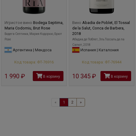
Игристое вино
Bodega Septima,
Вино
Abadia de Poblet, El Tossal
Maria Codorniu, Brut Rose
de la Salut, Conca de Barbera,
2018
Бодега Септима, Мария Кодорню, Брют
Розе
Абадиа де Поблет, Эль Тоссаль де ла
Салют, 2018
Аргентина | Мендоса
Испания | Каталония
Код товара: ФТ-76916
Код товара: ФТ-76944
1 990
руб
10 345
руб
В корзину
В корзину
«
1
2
»