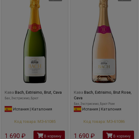
Кава
Bach, Extrisimo, Brut, Cava
Кава
Bach, Extrisimo, Brut Rose,
Cava
Бах, Экстрисимо, Брют
Бах, Экстрисимо, Брют Розе
Испания | Каталония
Испания | Каталония
Код товара: МЭ-61085
Код товара: МЭ-61086
1 690
руб
1 690
руб
В корзину
В корзину