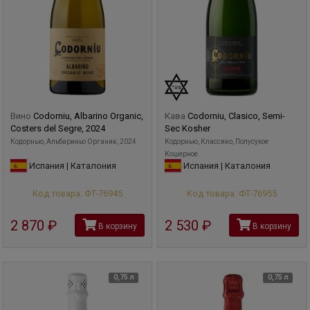
Вино
Codorniu, Albarino Organic,
Кава
Codorniu, Clasico, Semi-
Costers del Segre, 2024
Sec Kosher
Кодорнью, Альбариньо Органик, 2024
Кодорнью, Классико, Полусухое
Кошерное
Испания | Каталония
Испания | Каталония
Код товара: ФТ-76945
Код товара: ФТ-76955
2 870
руб
2 530
руб
В корзину
В корзину
0,75 л
0,75 л