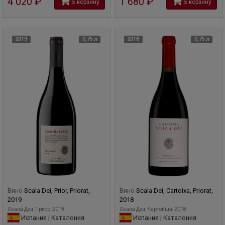
4 020
руб
1 680
руб
В корзину
В корзину
2019
0,75 л
2018
0,75 л
Вино
Scala Dei, Prior, Priorat,
Вино
Scala Dei, Cartoixa, Priorat,
2019
2018
Скала Деи, Приор, 2019
Скала Деи, Картойша, 2018
Испания | Каталония
Испания | Каталония