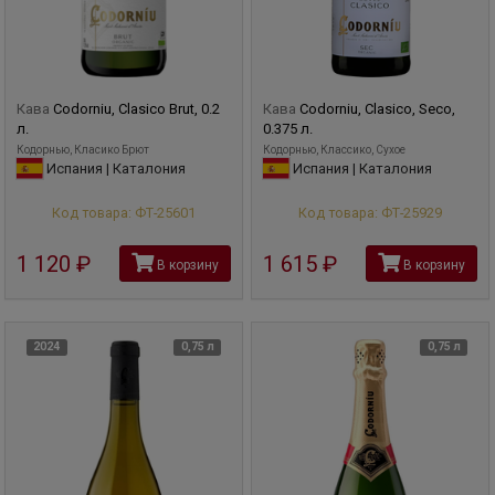
Кава
Codorniu, Clasico Brut, 0.2
Кава
Codorniu, Clasico, Seco,
л.
0.375 л.
Кодорнью, Класико Брют
Кодорнью, Классико, Сухое
Испания | Каталония
Испания | Каталония
Код товара: ФТ-25601
Код товара: ФТ-25929
1 120
руб
1 615
руб
В корзину
В корзину
2024
0,75 л
0,75 л