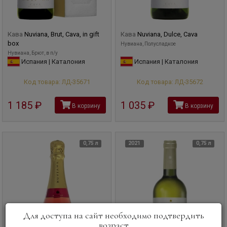
Кава
Nuviana, Brut, Cava, in gift
Кава
Nuviana, Dulce, Cava
box
Нувиана, Полусладкое
Нувиана, Брют, в п/у
Испания | Каталония
Испания | Каталония
Код товара: ЛД-35671
Код товара: ЛД-35672
1 185
руб
1 035
руб
В корзину
В корзину
0,75 л
2021
0,75 л
Для доступа на сайт необходимо подтвердить
возраст