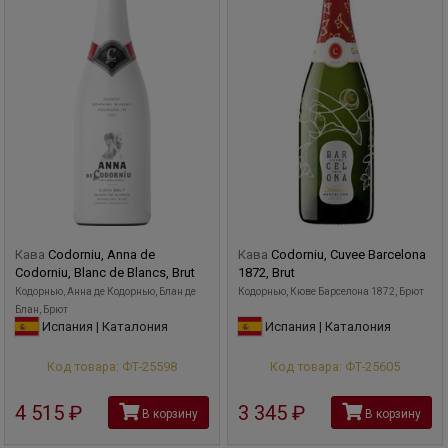
Кава
Codorniu, Anna de
Кава
Codorniu, Cuvee Barcelona
Codorniu, Blanc de Blancs, Brut
1872, Brut
Кодорнью, Анна де Кодорнью, Блан де
Кодорнью, Кюве Барселона 1872, Брют
Блан, Брют
Испания | Каталония
Испания | Каталония
Код товара: ФТ-25598
Код товара: ФТ-25605
4 515
руб
3 345
руб
В корзину
В корзину