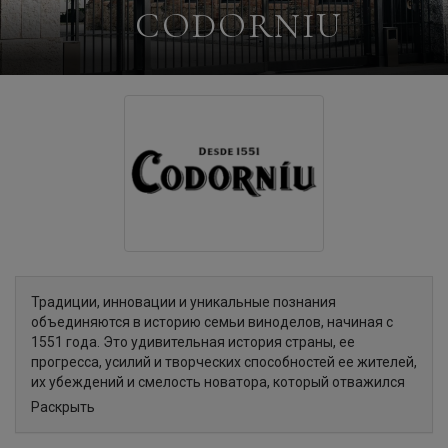
CODORNIU
Традиции, инновации и уникальные познания
объединяются в историю семьи виноделов, начиная с
1551 года. Это удивительная история страны, ее
прогресса, усилий и творческих способностей ее жителей,
их убеждений и смелость новатора, который отважился
написать историю игристого вина Кава.
Раскрыть
В 1872 году, Хосе Равентос Фатхо (Josep Raventós Fatjó),
прародитель игристого вина Кава, создал свою первую