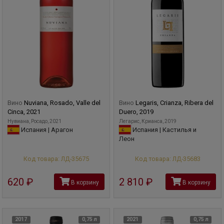
Вино
Nuviana, Rosado, Valle del
Вино
Legaris, Crianza, Ribera del
Cinca, 2021
Duero, 2019
Нувиана, Росадо, 2021
Легарис, Крианса, 2019
Испания | Арагон
Испания | Кастилья и
Леон
Код товара: ЛД-35675
Код товара: ЛД-35683
620
руб
2 810
руб
В корзину
В корзину
2017
0,75 л
2021
0,75 л