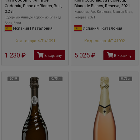
Кава
Codorniu, Anna de
Кава
Codorniu, Ars Collecta,
Codorniu, Blanc de Blancs, Brut,
Blanc de Blancs, Reserva, 2021
0.2 л.
Кодорнью, Арс Коллекта, Блан де Блан,
Кодорнью, Анна де Кодорнью, Блан де
Резерва, 2021
Блан, Брют
Испания | Каталония
Испания | Каталония
Код товара: ФТ-41091
Код товара: ФТ-41092
1 230
руб
5 025
руб
В корзину
В корзину
2019
0,75 л
0,75 л