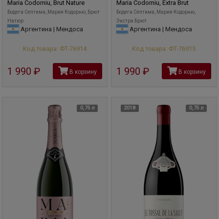
Maria Codorniu, Brut Nature
Maria Codorniu, Extra Brut
Бодега Септима, Мария Кодорню, Брют
Бодега Септима, Мария Кодорню,
Натюр
Экстра Брют
Аргентина | Мендоса
Аргентина | Мендоса
Код товара: ФТ-76914
Код товара: ФТ-76915
1 990
руб
1 990
руб
В корзину
В корзину
0,75 л
2018
0,75 л