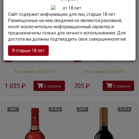
Сайт содержит информацию для лиц старше 18 лет.
Размещенные на нем сведения не являются рекламой,
носят исключительно информационный характер и
предназначены только для личного использования. Для
доступа вы должны подтвердить свое совершеннолетие.
Кава
Nuviana, Rosado Brut, Cava
Вино
Nuviana, Chardonnay, Valle
del Cinca, 2021
Нувиана, Росадо Брют
Я старше 18 лет
Нувиана, Шардоне, 2021
Испания | Каталония
Испания | Арагон
Код товара: ЛД-35673
Код товара: ЛД-35674
1 035
руб
705
руб
В корзину
В корзину
2021
0,75 л
2019
0,75 л