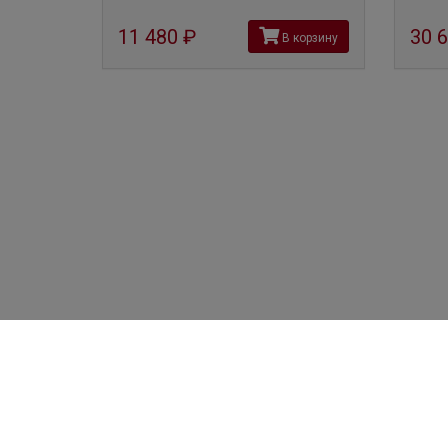
11 480
руб
30 
В корзину
Global Alco
+7 
+7 
пн-пт 
©2012—2026 г. Москва
сб-вс 