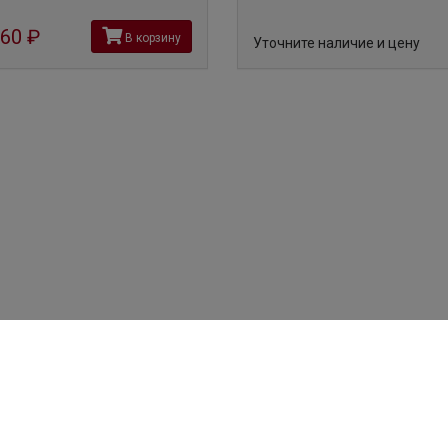
660
руб
В корзину
Уточните наличие и цену
(495) 204-91-19
Вино
Шампанское и игристое вино
(963) 963-39-77
Крепкий алкоголь
10:00 — 22:00
Пиво
11:00 — 21:00