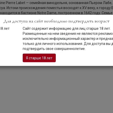
ne Pierre Labet — семейная винодельня, основанная Пьером Лабе, 
уа. Истоки происхождения поместья восходят к XV веку, к городу 
находится в бастионе Notre Dame, построенном в 1642 году. Семье
длежит 25 акров виноградников, расположенных в различных час
Для доступа на сайт необходимо подтвердить возраст
управляет Доменом с 1984 года, переведя все виноградники на 
инификация осуществляется в погребах и бочках Шато да Ла Тур 
Сайт содержит информацию для лиц старше 18 лет.
рыть
дом, с каким производятся знаменитые вина Clos-Vougeot. С 1987
Размещенные на нем сведения не являются рекламой
льные, изготовленные на заказ бочки из дуба, с помощью которы
исключительно информационный характер и предна
жа Domaine Pierre Labet.
только для личного использования. Для доступа вы
подтвердить свое совершеннолетие.
t:
Я старше 18 лет