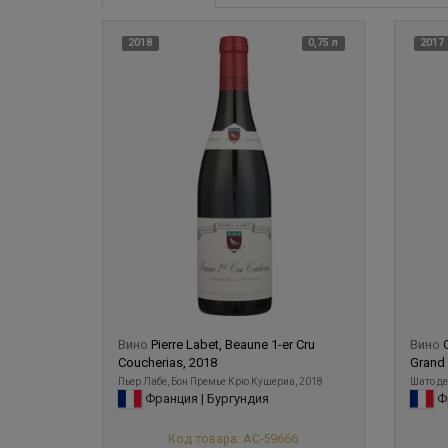
2018
0,75 л
2017
Вино
Pierre Labet, Beaune 1-er Cru
Вино
Coucherias, 2018
Grand 
Пьер Лабе, Бон Премье Крю Кушериа, 2018
Шато де
Франция | Бургундия
Фр
Код товара: АС-59666