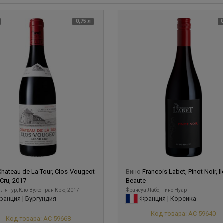
0,75 л
Chateau de La Tour, Clos-Vougeot
Вино
Francois Labet, Pinot Noir, I
Cru, 2017
Beaute
 Ля Тур, Кло-Вужо Гран Крю, 2017
Франсуа Лабе, Пино Нуар
анция | Бургундия
Франция | Корсика
Код товара: АС-59640
Код товара: АС-59668