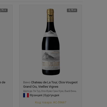
0,75 л
0,75 л
le de
Вино
Chateau de La Tour, Clos-Vougeot
Grand Cru, Vieilles Vignes
Шато де Ля Тур, Кло-Вужо Гран Крю, Вьей Винь
Франция | Бургундия
Код товара: АС-59667