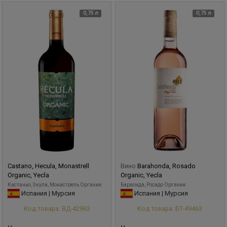
0,75 л
0,75 л
Castano, Hecula, Monastrell
Вино
Barahonda, Rosado
Organic, Yecla
Organic, Yecla
Кастаньо, Экула, Монастрель Органик
Бараонда, Росадо Органик
Испания | Мурсия
Испания | Мурсия
Код товара: ВД-42963
Код товара: БТ-49463