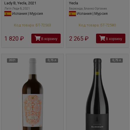
Lady B, Yecla, 2021
Yecla
Литл Леди Б, 2021
Бараонда, Бланко Органик
Испания | Мурсия
Испания | Мурсия
Код товара: БТ-72563
Код товара: БТ-72580
1 820
руб
2 265
руб
В корзину
В корзину
2021
0,75 л
0,75 л