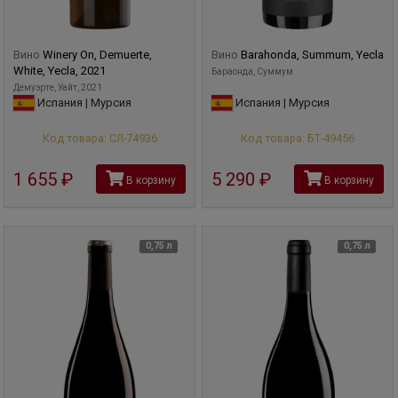
Вино
Winery On, Demuerte,
Вино
Barahonda, Summum, Yecla
White, Yecla, 2021
Бараонда, Суммум
Демуэрте, Уайт, 2021
Испания | Мурсия
Испания | Мурсия
Код товара: СЛ-74936
Код товара: БТ-49456
1 655
руб
5 290
руб
В корзину
В корзину
0,75 л
0,75 л