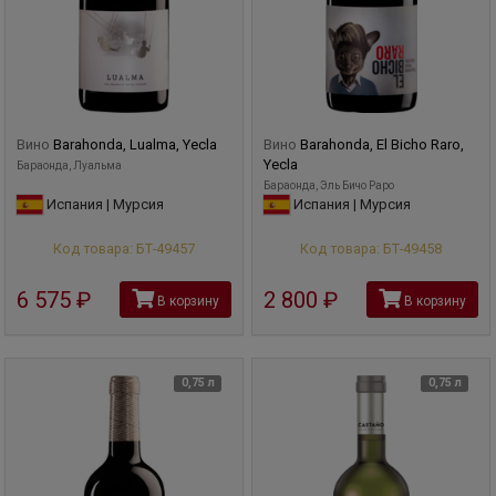
Вино
Barahonda, Lualma, Yecla
Вино
Barahonda, El Bicho Raro,
Yecla
Бараонда, Луальма
Бараонда, Эль Бичо Раро
Испания | Мурсия
Испания | Мурсия
Код товара: БТ-49457
Код товара: БТ-49458
6 575
руб
2 800
руб
В корзину
В корзину
0,75 л
0,75 л