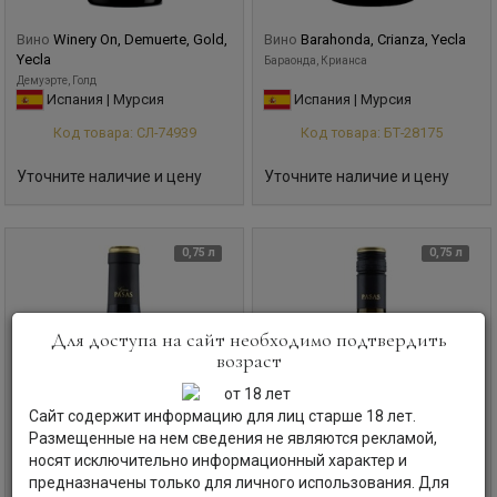
Вино
Winery On, Demuerte, Gold,
Вино
Barahonda, Crianza, Yecla
Yecla
Бараонда, Крианса
Демуэрте, Голд
Испания | Мурсия
Испания | Мурсия
Код товара: СЛ-74939
Код товара: БТ-28175
Уточните наличие и цену
Уточните наличие и цену
0,75 л
0,75 л
Для доступа на сайт необходимо подтвердить
возраст
Сайт содержит информацию для лиц старше 18 лет.
Размещенные на нем сведения не являются рекламой,
носят исключительно информационный характер и
предназначены только для личного использования. Для