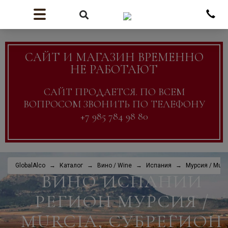
САЙТ И МАГАЗИН ВРЕМЕННО
НЕ РАБОТАЮТ
САЙТ ПРОДАЕТСЯ. ПО ВСЕМ
ВОПРОСОМ ЗВОНИТЬ ПО ТЕЛЕФОНУ
+7 985 784 98 80
GlobalAlco
Каталог
Вино / Wine
Испания
Мурсия / Murc
ВИНО ИСПАНИИ
РЕГИОН МУРСИЯ /
MURCIA, СУБРЕГИОН