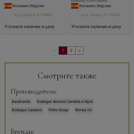
Бараонда, Кампо Арриба
Испания | Мурсия
Испания | Мурсия
Код товара: БТ-49462
Код товара: БТ-49465
Уточните наличие и цену
Уточните наличие и цену
«
1
2
»
Смотрите также
Производители:
Barahonda
Bodegas Antonio Candela e Hijos
Bodegas Castano
Polini Group
Winery On
Бренды: