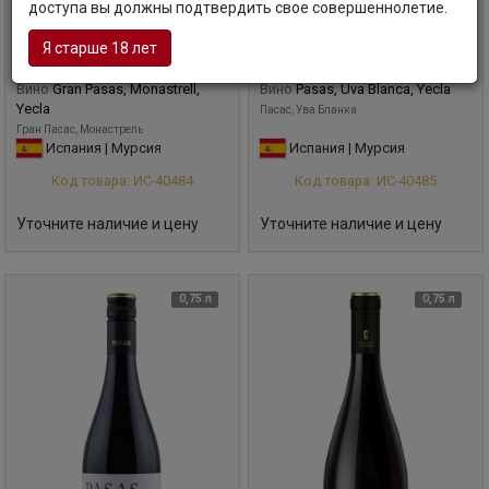
доступа вы должны подтвердить свое совершеннолетие.
Я старше 18 лет
Вино
Gran Pasas, Monastrell,
Вино
Pasas, Uva Blanca, Yecla
Yecla
Пасас, Ува Бланка
Гран Пасас, Монастрель
Испания | Мурсия
Испания | Мурсия
Код товара: ИС-40484
Код товара: ИС-40485
Уточните наличие и цену
Уточните наличие и цену
0,75 л
0,75 л