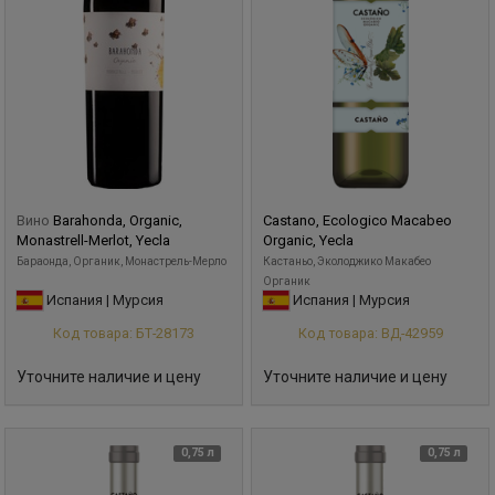
Вино
Barahonda, Organic,
Castano, Ecologico Macabeo
Monastrell-Merlot, Yecla
Organic, Yecla
Бараонда, Органик, Монастрель-Мерло
Кастаньо, Эколоджико Макабео
Органик
Испания | Мурсия
Испания | Мурсия
Код товара: БТ-28173
Код товара: ВД-42959
Уточните наличие и цену
Уточните наличие и цену
0,75 л
0,75 л