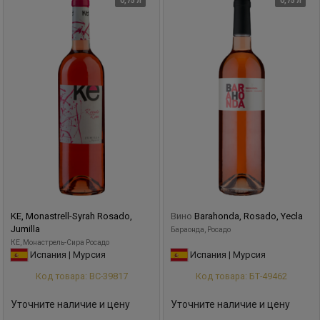
0,75 л
0,75 л
момента бутилирования. Премиальные вина хозяйства
происходят с участков Сampo Arriba, которые на 80%
состоят из известняка, 5% песка и 15% глины, в то время
как наиболее питкие и округлые вина выращиваются на
землях Campo Abajo, на глинистых участках.
KE, Monastrell-Syrah Rosado,
Вино
Barahonda, Rosado, Yecla
Jumilla
Бараонда, Росадо
КЕ, Монастрель-Сира Росадо
Испания | Мурсия
Испания | Мурсия
Код товара: ВС-39817
Код товара: БТ-49462
Уточните наличие и цену
Уточните наличие и цену