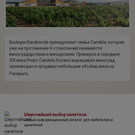
Bodegas Barahonda принадлежит семье Candela, которая
уже на протяжении 4-х поколений занимается
виноградарством и виноделием. Примерно в середине
XIX века Pedro Candela Soriano выращивал виноград,
производил и продавал небольшие объёмы вина на
местном рынке. В 1925г Antonio Candela Garcia стал
Раскрыть
владельцем небольшой винодельни и позже передал её
своему сыну Antonio Candela Poveda, который за
относительно короткий срок значительно расширил
предприятие. Семья Candela работает с лозой уже не
одно десятилетие, и Barahonda является отображением
их семейной страсти. На сегодняшний день семья
владеет 150 га виноградников в DO Yecla, и еще 600 га
Широчайший выбор напитков
Самый информационный каталог для любителей и
находятся под постоянным контролем технического
ценителей
департамента компании, с целью получения самых
лучших ягод для производства своих вин. Хозяйство