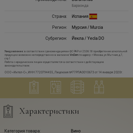
Бараонда
Страна:
Испания
Регион:
Мурсия / Murcia
Субрегион:
Йекла / Yecla DO
Уведомление:
в соответствии с рекомендациями ФС РАР от 25.06.18 приобретение алкогольной
продукции возможно непосредственно в магазине
VinDom
по адресу: г.Москва, ул.Мытная, д.7,
стр.1
Работа с юридическим лицам осуществляется в соответствии с действующим
законодательством.
ООО «Интел-С», ИНН 7720794455, Лицензия №77РПА0010673 от 14 января 2020г.
Характеристики
Категория товара:
Вино