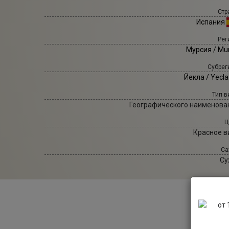
Стр
Испания
Рег
Мурсия / Mur
Субрег
Йекла / Yecl
Тип в
Географического наименова
Ц
Красное в
Са
Су