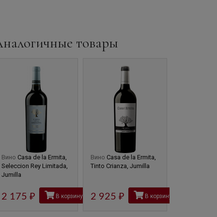
Аналогичные товары
Вино
Casa de la Ermita,
Вино
Casa de la Ermita,
Вино
Crapula
Seleccion Rey Limitada,
Tinto Crianza, Jumilla
Jumilla, 1.5 л
Jumilla
5 565
2 175
руб
2 925
руб
В корзину
В корзину