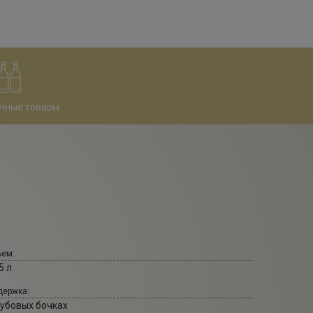
чные товары
ем:
5 л
ержка:
дубовых бочках