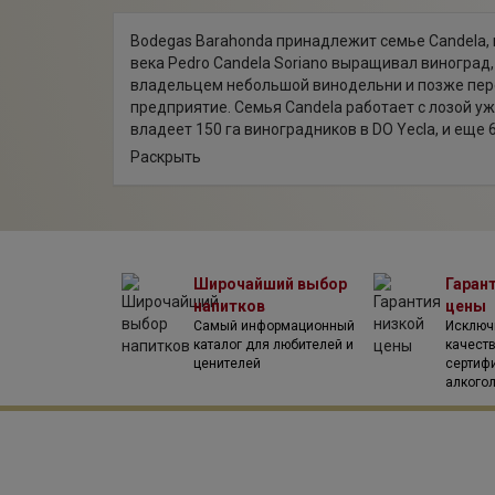
Bodegas Barahonda принадлежит семье Candela, 
века Pedro Candela Soriano выращивал виноград,
владельцем небольшой винодельни и позже перед
предприятие. Семья Candela работает с лозой у
владеет 150 га виноградников в DO Yecla, и ещ
лучших ягод для производства своих вин. Хозяй
Раскрыть
качественного бутилированного вина был взят в 
имеет своеобразную форму из прямых симметри
стальные чаны и новые бочки из французского и 
имеется компания под названием “Bodegas Antonio
производятся интенсивные и насыщенные вина с
Широчайший выбор
Гаран
Ключевыми винами компании являются Barahonda, 
напитков
цены
где их создают, и люди работают с ними, начин
Самый информационный
Исключ
Arriba, которые на 80% состоят из известняка, 5
каталог для любителей и
качест
глинистых участках.
ценителей
сертиф
алкого