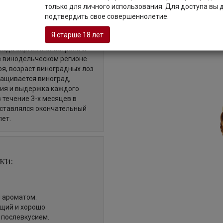
Описание
только для личного использования. Для доступа вы
подтвердить свое совершеннолетие.
Я старше 18 лет
града сортов Монастрель и
в винодельческом регионе
ря, возраст виноградных лоз
ыращивается виноград,
ация и выдержка каждого
 течение 3-х месяцев в
оставлялся окончательный
лет.
ки:
 ароматом.
ющий и хорошо
 послевкусием.