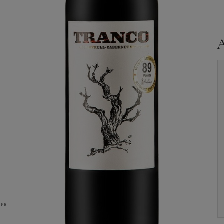
Вино
Casa de la Ermita,
Вино
Casa de la Ermita,
Tinto Crianza, Jumilla, in
Tinto Crianza, Jumilla, in
wooden box, 3.0 л.
wooden box, 9.0 л.
Уточните наличие и
Уточните наличие и
цену
цену
ние
: