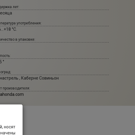
ержка лет:
месяца
пература употребления:
...+18 °С.
ичество в упаковке:
пость:
5 °
оград:
настрель , Каберне Совиньон
т производителя:
rahonda.com
, носят
значены