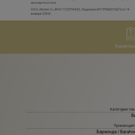
законодательством.
ООО «Интел-С», ИНН 7720794455, Лицензия №77РПА0010673 от 14
января 2020г.
Характер
Категория тов
В
Производит
Бараонда
/ Baraho