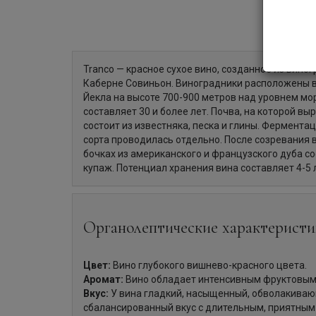
Tranco — красное сухое вино, созданное из вино
Каберне Совиньон. Виноградники расположены 
Йекла на высоте 700-900 метров над уровнем мо
составляет 30 и более лет. Почва, на которой в
состоит из известняка, песка и глины. Фермент
сорта проводилась отдельно. После созревания в
бочках из американского и французского дуба с
купаж. Потенциал хранения вина составляет 4-5 
Органолептические характеристи
Цвет:
Вино глубокого вишнево-красного цвета.
Аромат:
Вино обладает интенсивным фруктовым
Вкус:
У вина гладкий, насыщенный, обволакива
сбалансированный вкус с длительным, приятным