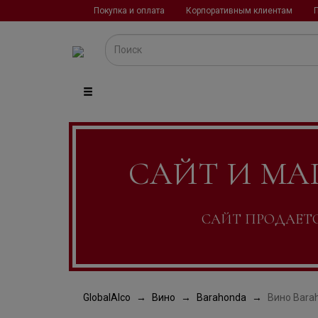
Покупка и оплата
Корпоративным клиентам
САЙТ И МА
САЙТ ПРОДАЕТСЯ
GlobalAlco
Вино
Barahonda
Вино Barah