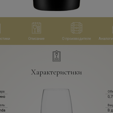
истики
Описание
О производителе
Аналоги
Характеристики
ара:
Объ
ино
0,7
ель:
Выд
nda
В 