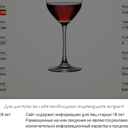
ана:
Выд
3 
Тем
ион:
+16
cia
Кол
ион:
6
a DO
Кре
ина:
14.
ния
Вин
вет:
Мо
ино
Сай
хар:
ba
хое
Для доступа на сайт необходимо подтвердить возраст
Сайт содержит информацию для лиц старше 18 лет.
Размещенные на нем сведения не являются рекламой
исключительно информационный характер и предна