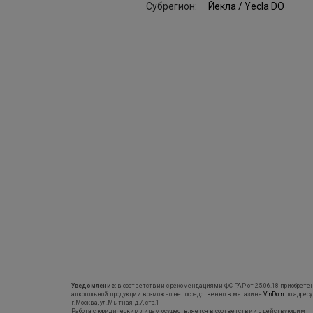
Субрегион:
Йекла / Yecla DO
Уведомление:
в соответствии с рекомендациями ФС РАР от 25.06.18 приобрете
алкогольной продукции возможно непосредственно в магазине
VinDom
по адресу
г.Москва, ул.Мытная, д.7, стр.1
Работа с юридическим лицам осуществляется в соответствии с действующим