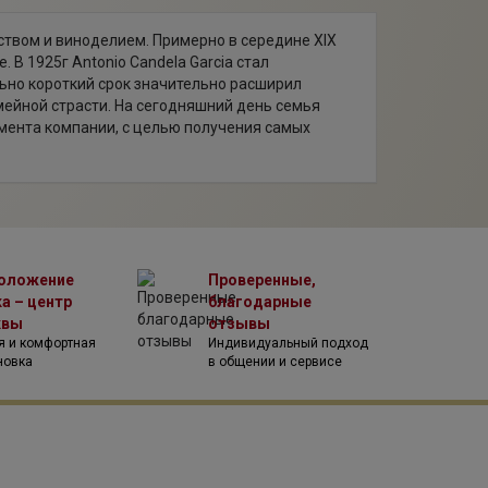
ством и виноделием. Примерно в середине XIX
В 1925г Antonio Candela Garcia стал
льно короткий срок значительно расширил
мейной страсти. На сегодняшний день семья
амента компании, с целью получения самых
им предприятием региона. Курс на производство
 всех сторон окружено старыми кустовыми лозами,
 оснащена современным оборудованием, включая
егории DO Yecla. Также во владении семьи
ках, так и формате BIB. В хозяйстве Barahonda
 от местных и международных винных критиков.
оложение
Проверенные,
том, что их вина имеют прямую связь с землей,
а – центр
благодарные
вина хозяйства происходят с участков Сampo
квы
отзывы
ина выращиваются на землях Campo Abajo, на
я и комфортная
Индивидуальный подход
новка
в общении и сервисе