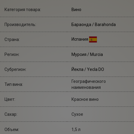
Категория товара:
Вино
Производитель:
Бараонда
/ Barahonda
Испания
Страна:
Регион:
Мурсия / Murcia
Субрегион:
Йекла / Yecla DO
Географического
Тип вина:
наименования
Цвет:
Красное вино
Сахар:
Сухое
Объем:
1,5 л