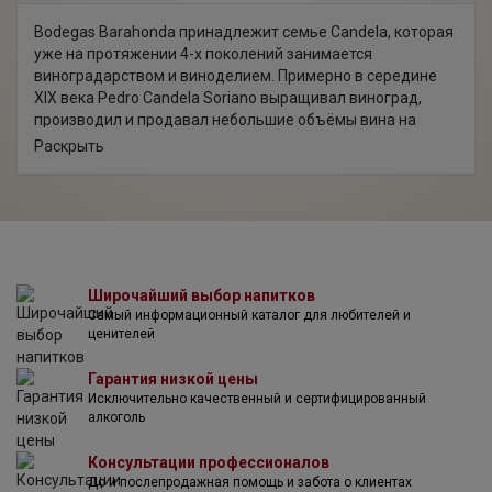
Bodegas Barahonda принадлежит семье Candela, которая
уже на протяжении 4-х поколений занимается
виноградарством и виноделием. Примерно в середине
XIX века Pedro Candela Soriano выращивал виноград,
производил и продавал небольшие объёмы вина на
местном рынке. В 1925г Antonio Candela Garcia стал
Раскрыть
владельцем небольшой винодельни и позже передал её
своему сыну Antonio Candela Poveda, который за
относительно короткий срок значительно расширил
предприятие. Семья Candela работает с лозой уже не
одно десятилетие, и Barahonda является отображением
их семейной страсти. На сегодняшний день семья
владеет 150 га виноградников в DO Yecla, и еще 600 га
Широчайший выбор напитков
Самый информационный каталог для любителей и
находятся под постоянным контролем технического
ценителей
департамента компании, с целью получения самых
лучших ягод для производства своих вин. Хозяйство
Гарантия низкой цены
Barahonda считается вторым наиболее крупным
Исключительно качественный и сертифицированный
винодельческим предприятием региона. Курс на
алкоголь
производство качественного бутилированного вина был
взят в 1999г. Здание Bodegas Barahonda было построено
Консультации профессионалов
в 2003г. Оно со всех сторон окружено старыми кустовыми
До и послепродажная помощь и забота о клиентах