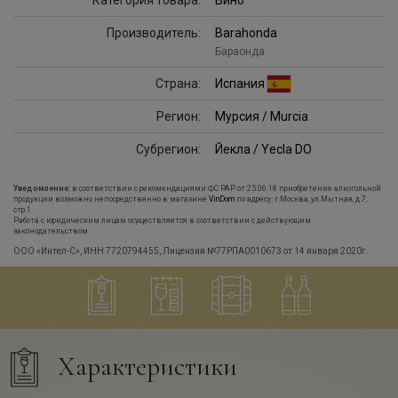
Категория товара:
Вино
Производитель:
Barahonda
Бараонда
Страна:
Испания
Регион:
Мурсия / Murcia
Субрегион:
Йекла / Yecla DO
Уведомление:
в соответствии с рекомендациями ФС РАР от 25.06.18 приобретение алкогольной
продукции возможно непосредственно в магазине
VinDom
по адресу: г.Москва, ул.Мытная, д.7,
стр.1
Работа с юридическим лицам осуществляется в соответствии с действующим
законодательством.
ООО «Интел-С», ИНН 7720794455, Лицензия №77РПА0010673 от 14 января 2020г.
Характеристики