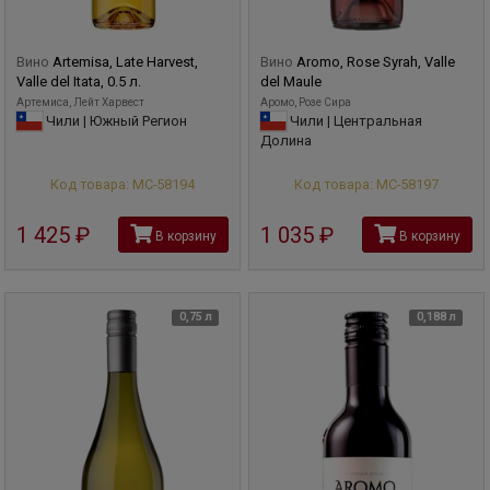
Вино
Artemisa, Late Harvest,
Вино
Aromo, Rose Syrah, Valle
Valle del Itata, 0.5 л.
del Maule
Артемиса, Лейт Харвест
Аромо, Розе Сира
Чили | Южный Регион
Чили | Центральная
Долина
Код товара: МС-58194
Код товара: МС-58197
1 425
руб
1 035
руб
В корзину
В корзину
0,75 л
0,188 л