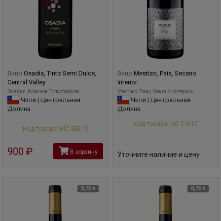
Вино
Osadia, Tinto Semi Dulce,
Вино
Mestizo, Pais, Secano
Central Valley
Interior
Осадия, Красное Полусладкое
Местисо, Паис, Секано Интерьор
Чили | Центральная
Чили | Центральная
Долина
Долина
Код товара: ИС-51617
Код товара: МС-58215
900
руб
В корзину
Уточните наличие и цену
0,75 л
0,75 л