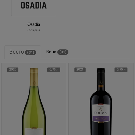
Osadia
Осадия
Всего
Вино
(31)
(31)
2020
0,75 л
2021
0,75 л