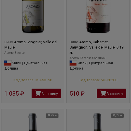
Вино
Aromo, Viognier, Valle del
Вино
Aromo, Cabernet
Maule
Sauvignon, Valle del Maule, 0.19
л.
Аромо, Вионье
Аромо, Каберне Совиньон
Чили | Центральная
Чили | Центральная
Долина
Долина
Код товара: МС-58198
Код товара: МС-58200
1 035
руб
510
руб
В корзину
В корзину
0,75 л
0,75 л