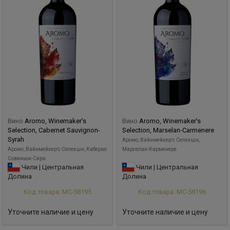
Вино
Aromo, Winemakerꞌs
Вино
Aromo, Winemakerꞌs
Selection, Cabernet Sauvignon-
Selection, Marselan-Carmenere
Syrah
Аромо, Вайнмейкерꞌс Селекшн,
Аромо, Вайнмейкерꞌс Селекшн, Каберне
Марселан-Карменере
Совиньон-Сира
Чили | Центральная
Чили | Центральная
Долина
Долина
Код товара: МС-58195
Код товара: МС-58196
Уточните наличие и цену
Уточните наличие и цену