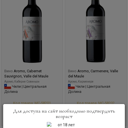
Вино
Aromo, Cabernet
Вино
Aromo, Carmenere, Valle
Sauvignon, Valle del Maule
del Maule
Аромо, Каберне Совиньон
Аромо, Карменере
Чили | Центральная
Чили | Центральная
Долина
Долина
Код товара: МС-58201
Код товара: МС-58202
Для доступа на сайт необходимо подтвердить
1 035
руб
1 035
руб
возраст
В корзину
В корзину