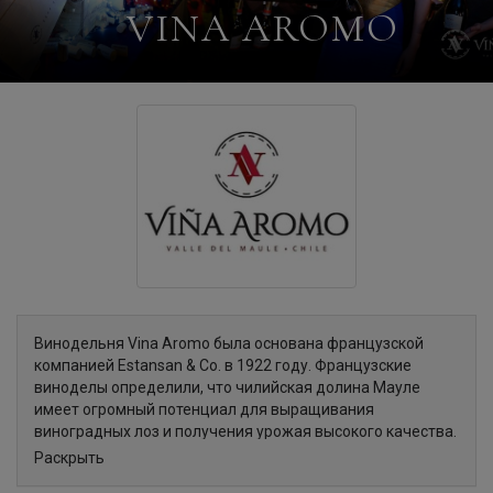
VINA AROMO
Винодельня Vina Aromo была основана французской
компанией Estansan & Co. в 1922 году. Французские
виноделы определили, что чилийская долина Мауле
имеет огромный потенциал для выращивания
виноградных лоз и получения урожая высокого качества.
В долине существует неповторимый микроклимат,
Раскрыть
который обеспечивают Анды. Горный массив защищает