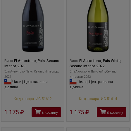
Вино
El Autoctono, Pais, Secano
Вино
El Autoctono, Pais White,
Interior, 2021
Secano Interior, 2022
Эль Аутоктоно, Паис, Секано Интерьор,
Эль Аутоктоно, Паис Уайт, Секано
2021
Интерьор, 2022
Чили | Центральная
Чили | Центральная
Долина
Долина
Код товара: ИС-51612
Код товара: ИС-51614
1 175
руб
1 175
руб
В корзину
В корзину