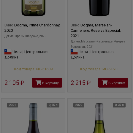
Вино
Dogma, Prime Chardonnay,
Вино
Dogma, Marselan-
2020
Carmenere, Reserva Especial,
2021
Догма, Прайм Шардоне, 2020
Догма, Марселан-Карменере, Резерва
Эспесьяль, 2021
Чили | Центральная
Чили | Центральная
Долина
Долина
Код товара: ИС-51609
Код товара: ИС-51611
2 105
руб
2 215
руб
В корзину
В корзину
2021
0,75 л
2022
0,75 л