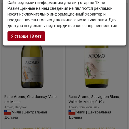
Сайт содержит информацию для лиц старше 18 лет.
Размещенные на нем сведения не являются рекламой,
0,75 л
0,188 л
носят исключительно информационный характер и
предназначены только для личного использования. Для
доступа вы должны подтвердить свое совершеннолетие.
Я старше 18 лет
Вино
Aromo, Chardonnay, Valle
Вино
Aromo, Sauvignon Blanc,
del Maule
Valle del Maule, 0.19 л.
Аромо, Шардоне
Аромо, Совиньон Блан
Чили | Центральная
Чили | Центральная
Долина
Долина
Код товара: МС-58203
Код товара: МС-58204