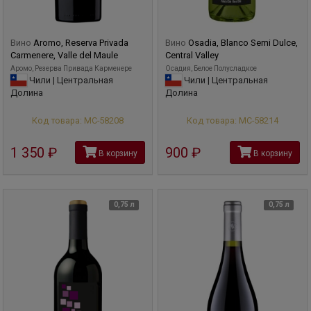
Вино
Aromo, Reserva Privada
Вино
Osadia, Blanco Semi Dulce,
Carmenere, Valle del Maule
Central Valley
Аромо, Резерва Привада Карменере
Осадия, Белое Полусладкое
Чили | Центральная
Чили | Центральная
Долина
Долина
Код товара: МС-58208
Код товара: МС-58214
1 350
руб
900
руб
В корзину
В корзину
0,75 л
0,75 л