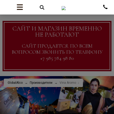
САЙТ И МАГАЗИН ВРЕМЕННО
НЕ РАБОТАЮТ
САЙТ ПРОДАЕТСЯ. ПО ВСЕМ
ВОПРОСОМ ЗВОНИТЬ ПО ТЕЛЕФОНУ
+7 985 784 98 80
GlobalAlco
Производители
Vina Aromo