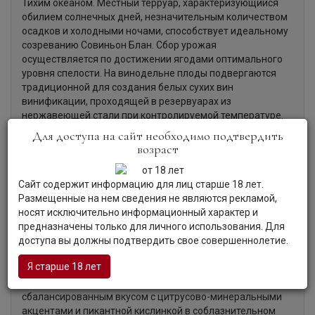
Тихим океаном. Местный терруар, характеризующийся
обилием солнечных дней, незначительным количеством
осадков и холодными ночами, способствует идеальному
созреванию Совиньон Блан. Сбор урожая
осуществляется по достижении ягодами оптимального
уровня спелости. На винодельне плоды подвергаются
традиционной для создания белых сухих вин
винификации, проходящей в резервуарах из
нержавеющей стали при контролируемой температуре.
Для доступа на сайт необходимо подтвердить
возраст
Органолептические характеристики:
Сайт содержит информацию для лиц старше 18 лет.
Размещенные на нем сведения не являются рекламой,
носят исключительно информационный характер и
Цвет:
Вино привлекает соломенно-золотистым цветом с
предназначены только для личного использования. Для
зеленоватыми отражениями.
доступа вы должны подтвердить свое совершеннолетие.
Аромат:
Освежающий аромат раскрывается
гармоничным переплетением оттенков цитрусовых и
Я старше 18 лет
тропических фруктов.
Вкус:
Вино интригует чистым, свежим, прекрасно
сбалансированным вкусом с цитрусово-минеральными
акцентами и пикантной кислинкой в соблазнительном