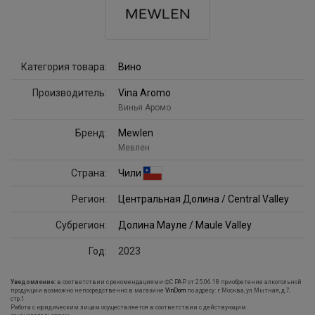
Категория товара:
Вино
Производитель:
Vina Aromo
Винья Аромо
Бренд:
Mewlen
Мевлен
Страна:
Чили
Регион:
Центральная Долина / Central Valley
Субрегион:
Долина Мауле / Maule Valley
Год:
2023
Уведомление:
в соответствии с рекомендациями ФС РАР от 25.06.18 приобретение алкогольной
продукции возможно непосредственно в магазине
VinDom
по адресу: г.Москва, ул.Мытная, д.7,
стр.1
Работа с юридическим лицам осуществляется в соответствии с действующим