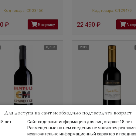
Код товара: СЛ-23453
Код товара: СЛ-29479
90
руб
22 490
руб
В корзину
В кор
0,75 л
2019
Для доступа на сайт необходимо подтвердить возраст
Сайт содержит информацию для лиц старше 18 лет.
Размещенные на нем сведения не являются рекламой
исключительно информационный характер и предна