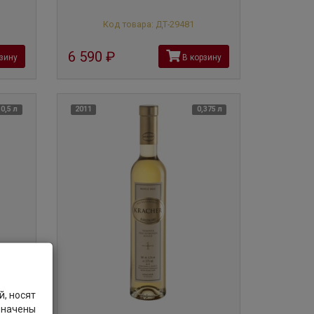
Код товара: ДТ-29481
6 590
руб
зину
В корзину
0,5 л
2011
0,375 л
, носят
значены