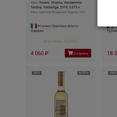
Вино
Roeno, Cristina, Vendemmia
Вино
Tardiva, Valdadige, 2019, 0.375 л.
Cru, 2
Роено, Кристина, Вендеммия Тардива, 2019
Кум дел
Италия | Трентино-Альто-
Фр
Адидже
Русси
Код товара: ЛД-35957
4 060
руб
18 
В корзину
2011
0,375 л
2006