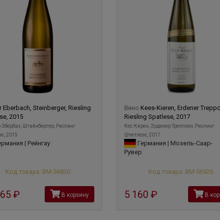
r Eberbach, Steinberger, Riesling
Вино
Kees-Kieren, Erdener Trepp
se, 2015
Riesling Spatlese, 2017
 Эбербах, Штайнбергер, Рислинг
Кес-Кирен, Эрденер Треппхен, Рислинг
е, 2015
Шпетлезе, 2017
рмания | Рейнгау
Германия | Мозель-Саар-
Рувер
Код товара: ВМ-56830
Код товара: ВМ-56926
465
руб
5 160
руб
В корзину
В кор