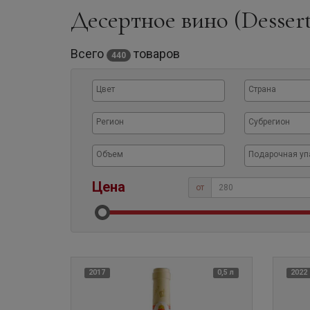
Десертное вино (Desser
Всего
товаров
440
Цена
от
2017
0,5 л
2022