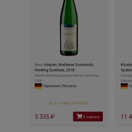
Вино
Kerpen, Wehlener Sonnenuhr,
Kloste
Riesling Spatlese, 2018
Spatle
Керпен, Веленер Зонненур, Рислинг Шпетлезе,
Клостер
2018
Шпетлез
Германия | Мозель
Ге
Код товара: ВМ-56826
5 335
руб
11 
В корзину