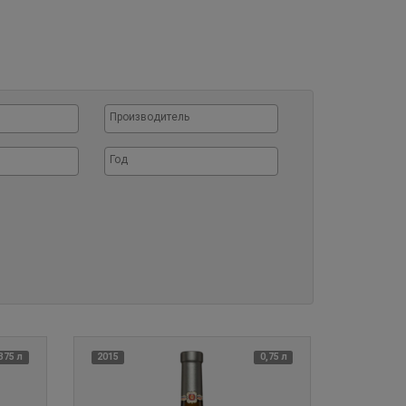
375 л
2015
0,75 л