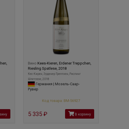
chen,
Вино
Kees-Kieren, Erdener Treppchen,
Riesling Spatlese, 2018
Кес-Кирен, Эрденер Треппхен, Рислинг
Шпетлезе, 2018
Германия | Мозель-Саар-
Рувер
Код товара: ВМ-56927
5 335
руб
зину
В корзину