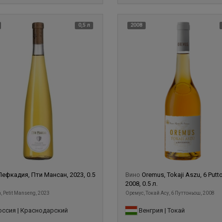
0,5 л
2008
Лефкадия, Пти Мансан, 2023, 0.5
Вино
Oremus, Tokaji Aszu, 6 Putt
2008, 0.5 л.
, Petit Manseng, 2023
Оремус, Токай Асу, 6 Путтоньош, 2008
ссия | Краснодарский
Венгрия | Токай