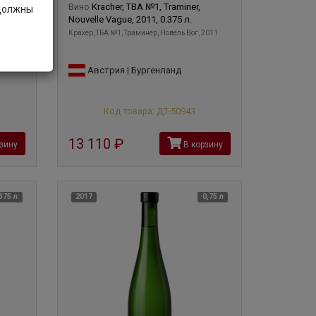
ron,
Вино
Kracher, TBA №1, Traminer,
 должны
o,
Nouvelle Vague, 2011, 0.375 л.
Крахер, ТБА №1, Траминер, Новель Вог, 2011
о
Австрия | Бургенланд
Код товара: ДТ-50943
13 110
руб
зину
В корзину
375 л
2017
0,75 л