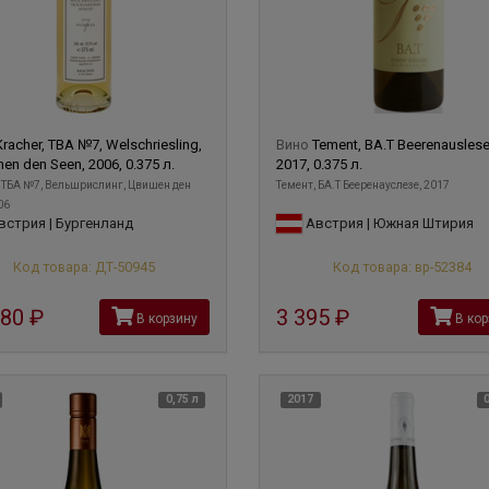
Kracher, TBA №7, Welschriesling,
Вино
Tement, BA.T Beerenauslese
en den Seen, 2006, 0.375 л.
2017, 0.375 л.
 ТБА №7, Вельшрислинг, Цвишен ден
Темент, БА.Т Бееренауслезе, 2017
06
стрия | Бургенланд
Австрия | Южная Штирия
Код товара: ДТ-50945
Код товара: вр-52384
980
руб
3 395
руб
В корзину
В кор
0,75 л
2017