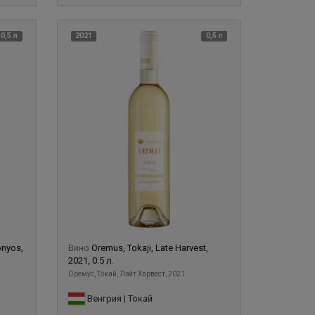
0,5 л
2021
0,5 л
onyos,
Вино
Oremus, Tokaji, Late Harvest,
2021, 0.5 л.
Оремус, Токай, Лэйт Харвест, 2021
Венгрия | Токай