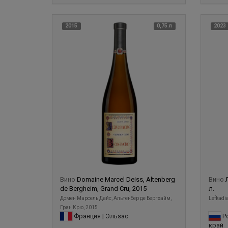
2015
0,75 л
2023
Вино
Domaine Marcel Deiss, Altenberg
Вино
de Bergheim, Grand Cru, 2015
л.
Домен Марсель Дайс, Альтенбер де Бергхайм,
Lefkadia
Гран Крю, 2015
Франция | Эльзас
Ро
край