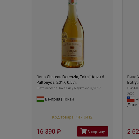
Вино
Chateau Dereszla, Tokaji Aszu 6
Вино
Puttonyos, 2017, 0.5 л.
Botryti
Шато Дересла, Токай Асу 6 путтоньош, 2017
Вью Ман
2022
Венгрия | Токай
Чи
Доли
Код товара: ФТ-10412
16 390
руб
2 6
В корзину