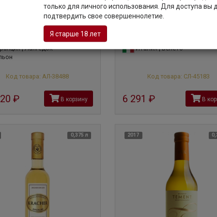
Coume del Mas, Banyuls Grand
Вино
Domini Veneti, Vigneti di Mo
только для личного использования. Для доступа вы
008
Recioto Della Valpolicella Classic
подтвердить свое совершеннолетие.
2019, 0.5 л.
ь Мас, Баньюлс Гран Крю, 2008
Домини Венети, Виньети ди Морон, Речот
Я старше 18 лет
делла Вальполичелла Классико, 2019
анция | Лангедок-
Италия | Венето
льон
Код товара: АЛ-38488
Код товара: СЛ-45183
320
руб
6 291
руб
В корзину
В кор
0,375 л
2017
0,