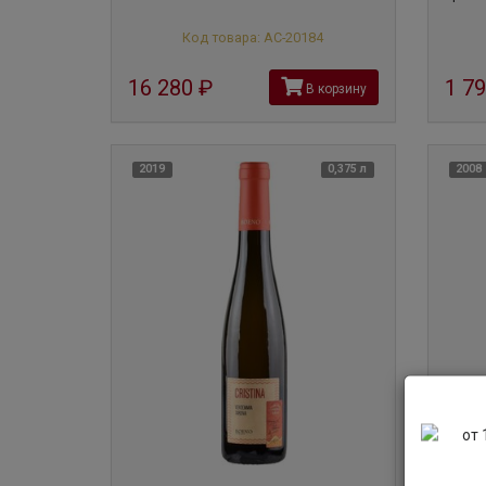
Код товара: АС-20184
16 280
руб
1 7
В корзину
2019
0,375 л
2008