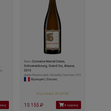
Вино
Domaine Marcel Deiss,
.
Schoenenbourg, Grand Cru, Alsace,
2015
н,
Домен Марсель Дайс, Шоненбур, Гран Крю, 2015
Франция | Эльзас
Код товара: АС-20183
15 155
руб
зину
В корзину