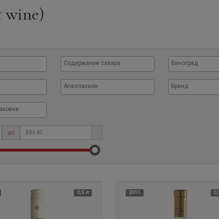
t wine)
до
0,5 л
2011
0,