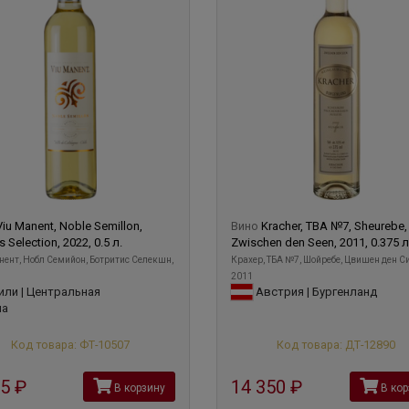
Viu Manent, Noble Semillon,
Вино
Kracher, TBA №7, Sheurebe,
s Selection, 2022, 0.5 л.
Zwischen den Seen, 2011, 0.375 л
ент, Нобл Семийон, Ботритис Селекшн,
Крахер, ТБА №7, Шойребе, Цвишен ден Си
2011
ли | Центральная
Австрия | Бургенланд
на
Код товара: ФТ-10507
Код товара: ДТ-12890
25
руб
14 350
руб
В корзину
В кор