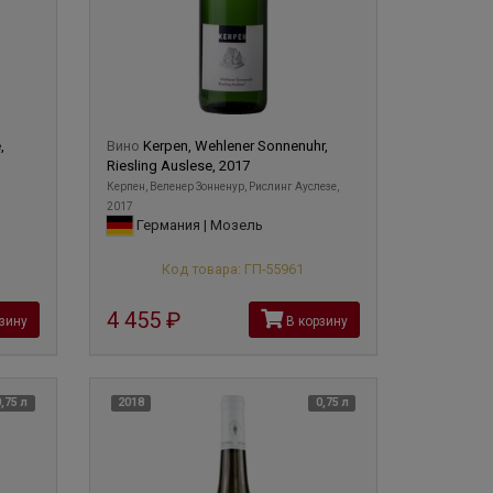
,
Вино
Kerpen, Wehlener Sonnenuhr,
Riesling Auslese, 2017
Керпен, Веленер Зонненур, Рислинг Ауслезе,
2017
Германия | Мозель
Код товара: ГП-55961
4 455
руб
зину
В корзину
0,75 л
2018
0,75 л