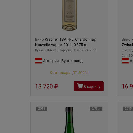
Вино
Kracher, TBA №5, Chardonnay,
Вино
Nouvelle Vague, 2011, 0.375 л.
Zwisch
Крахер, ТБА №5, Шардоне, Новель Вог, 2011
Крахер,
Син, 20
Австрия | Бургенланд
Ав
Код товара: ДТ-50944
13 720
руб
16 
В корзину
2018
0,75 л
2015