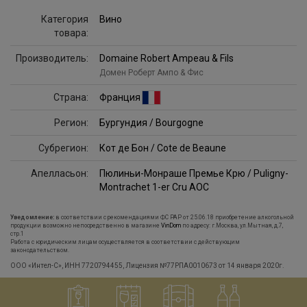
Категория
Вино
товара:
Производитель:
Domaine Robert Ampeau & Fils
Домен Роберт Ампо & Фис
Страна:
Франция
Регион:
Бургундия / Bourgogne
Субрегион:
Кот де Бон / Cote de Beaune
Апелласьон:
Пюлиньи-Монраше Премье Крю / Puligny-
Montrachet 1-er Cru AOC
Уведомление:
в соответствии с рекомендациями ФС РАР от 25.06.18 приобретение алкогольной
продукции возможно непосредственно в магазине
VinDom
по адресу: г.Москва, ул.Мытная, д.7,
стр.1
Работа с юридическим лицам осуществляется в соответствии с действующим
законодательством.
ООО «Интел-С», ИНН 7720794455, Лицензия №77РПА0010673 от 14 января 2020г.