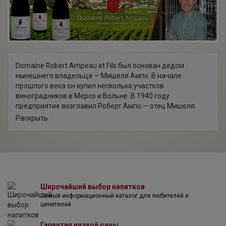
Domaine Robert Ampeau et Fils был основан дедом
нынешнего владельца — Мишеля Ампо. В начале
прошлого века он купил несколько участков
виноградников в Мерсо и Вольне. В 1940 году
предприятие возглавил Роберт Ампо — отец Мишеля.
Примерно в это время собственность семьи Ампо
Раскрыть
расширилась. Приданым молодой жены Роберта были
земли в Боне и Савиньи Ле Бон. За годы успешного
управления хозяйством Роберт Ампо приобрел новые
участки виноградников в Поммаре, Пюлиньи-Монтраше,
а также в Auxey-Duresses, Blagny и Meursault. К 1985 году,
когда владельцем Домена стал Мишель Ампо, общая
площадь виноградников, принадлежащих семье,
Широчайший выбор напитков
Самый информационный каталог для любителей и
приблизилась к 10 гектарам, такой она остается и сейчас.
ценителей
Средний возраст лоз составляет 50 лет, а их
урожайность находится в пределах 25 гектолитров с
Гарантия низкой цены