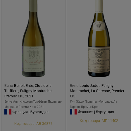
Вино
Benoit Ente, Clos de la
Вино
Louis Jadot, Puligny-
Truffiere, Puligny-Montrachet
Montrachet, La Garenne, Premier
Premier Cru, 2021
Cru
Бенуа Ант, Кло де ля Трюффьер, Пюлиньи-
Луи Жадо, Пюлиньи-Монраше, Ла
Монраше Премье Крю, 2021
Гаренн, Премье Крю
Франция | Бургундия
Франция | Бургундия
Код товара: МГ-11402
Код товара: АВ-36877