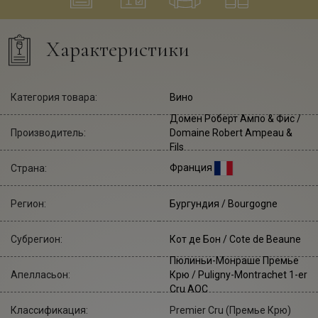
Характеристики
Категория товара:
Вино
Домен Роберт Ампо & Фис
/
Производитель:
Domaine Robert Ampeau &
Fils
Франция
Страна:
Регион:
Бургундия / Bourgogne
Субрегион:
Кот де Бон / Cote de Beaune
Пюлиньи-Монраше Премье
Апелласьон:
Крю / Puligny-Montrachet 1-er
Cru AOC
Классификация:
Premier Cru (Премье Крю)