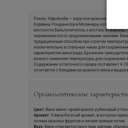
Poesie, Valpolicella — округлое красное полусухо
Корвина, Рондинелла и Молинара, который выра
местности Вальполичелла, к востоку от Вероны,
перемежаются со средневековыми скалами. Вин
традиционным способом при строгом температу
исключительно в стальных чанах для сохранения
характеристик винограда. Брожение принудител
резкого снижения температуры для сохранения е
Содержание остаточного сахара составляет 4-10 
сочетается с блюдами из красного мяса и выде
Органолептические характеристи
Цвет:
Вино имеет яркий красно-рубиновый оттен
Аромат:
У вина богатый аромат, в котором гарм
сочных красных фруктов и легкие пряные нотки.
Вкус:
Вино отличается округлым, мягким, сбалан