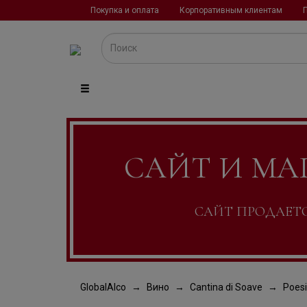
Покупка и оплата
Корпоративным клиентам
САЙТ И МА
САЙТ ПРОДАЕТСЯ
GlobalAlco
Вино
Cantina di Soave
Poesi