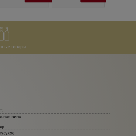
чные товары
т:
асное вино
ар:
лусухое