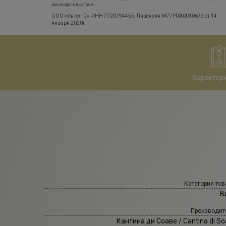
законодательством.
ООО «Интел-С», ИНН 7720794455, Лицензия №77РПА0010673 от 14
января 2020г.
Характер
Категория тов
В
Производит
Кантина ди Соаве
/ Cantina di S