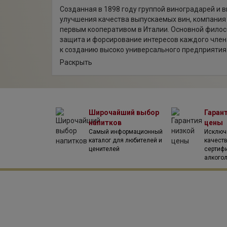
Созданная в 1898 году группой виноградарей и 
улучшения качества выпускаемых вин, компания
первым кооперативом в Италии. Основной фило
защита и форсирование интересов каждого член
к созданию высоко универсального предприятия
производства вина, от винодельни до продаж. 
Раскрыть
смогла сохранить и до настоящего момента.
В течение всего времени своего существования 
огромное внимание природным особенностям ка
стремилась собрать воедино участки с разнообр
результате в собственности компании существу
Широчайший выбор
Гаран
винодельческих зон. На сегодняшний день в сос
напитков
цены
более 2200 фермеров, и общая площадь виногра
Самый информационный
Исключ
6000 га, 70% из которых зоны DOC и DOCG. Еще о
каталог для любителей и
качест
ценителей
сертиф
компании является постоянное совершенствова
алкого
вина с помощью модернизации технологий и пос
оборудования. Все это и много другое сделали 
одним из самых успешных производителей Итали
многочисленными наградами.