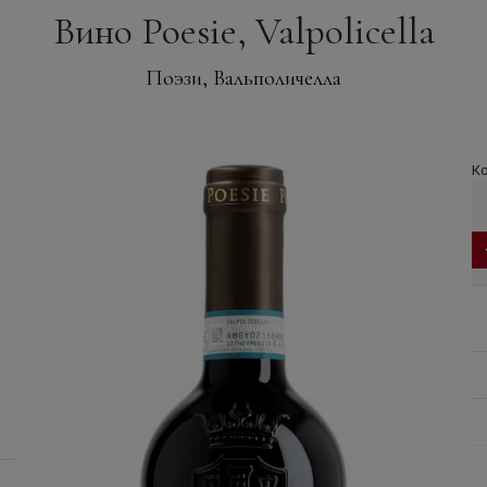
Вино Poesie, Valpolicella
Поэзи, Вальполичелла
Ко