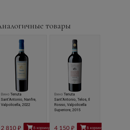
Аналогичные товары
Вино
Tenuta
Вино
Tenuta
Вино
I Saltari
Sant'Antonio, Nanfre,
Sant'Antonio, Telos, Il
Valpolicella 
Valpolicella, 2022
Rosso, Valpolicella
2018
Superiore, 2015
4 735
2 810
руб
4 150
руб
В корзину
В корзину