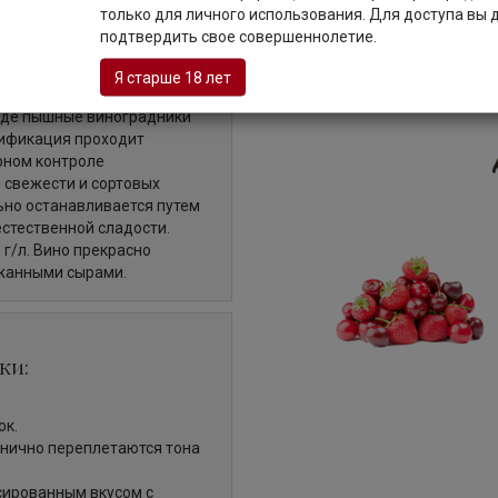
только для личного использования. Для доступа вы
подтвердить свое совершеннолетие.
е вино из винограда сортов
Я старше 18 лет
щивается в холмистой
 где пышные виноградники
ификация проходит
рном контроле
 свежести и сортовых
ьно останавливается путем
стественной сладости.
г/л. Вино прекрасно
ржанными сырами.
ки:
ок.
онично переплетаются тона
сированным вкусом с