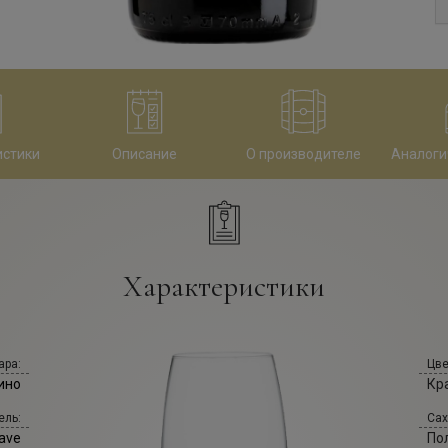
истики
Описание
О производителе
Аналоги
Характеристики
ара:
Цве
ино
Кр
ель:
Сах
oave
По