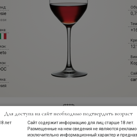
енд:
Объ
sie
0,7
эзи
Тем
+16
ана:
Кре
12 
ион:
eto
Вин
Ко
ион:
 DOC
Сай
can
ина:
ния
Для доступа на сайт необходимо подтвердить возраст
Сайт содержит информацию для лиц старше 18 лет.
Описание
Размещенные на нем сведения не являются рекламой
исключительно информационный характер и предна