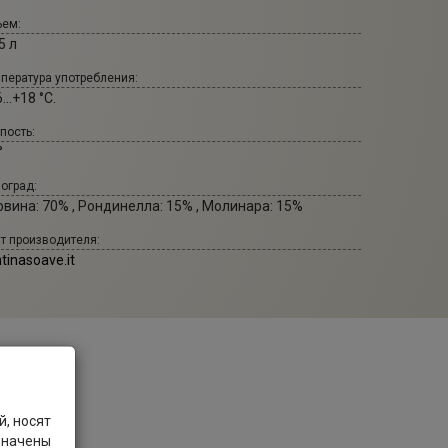
ем:
5 л
пература употребления:
...+18 °С.
пость:
°
оград:
рвина: 70% , Рондинелла: 15% , Молинара: 15%
т производителя:
tinasoave.it
, носят
значены