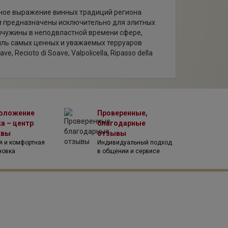
щное выражение винных традиций региона
ки предназначены исключительно для элитных
мчужины в неподвластной времени сфере,
ль самых ценных и уважаемых терруаров
e, Recioto di Soave, Valpolicella, Ripasso della
lpolicella и Bardolino. Это вина, которые отдают
роны. На этикетках вин представлены цитаты о
 литературы.
оложение
Проверенные,
а – центр
благодарные
квы
отзывы
я и комфортная
Индивидуальный подход
новка
в общении и сервисе