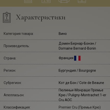
Характеристики
Категория товара:
Вино
Домен Бернар-Бонэн
/
Производитель:
Domaine Bernard-Bonin
Франция
Страна:
Регион:
Бургундия / Bourgogne
Субрегион:
Кот де Бон / Cote de Beaune
Пюлиньи-Монраше Премье
Апелласьон:
Крю / Puligny-Montrachet 1-er
Cru AOC
Классификация:
Premier Cru (Премье Крю)