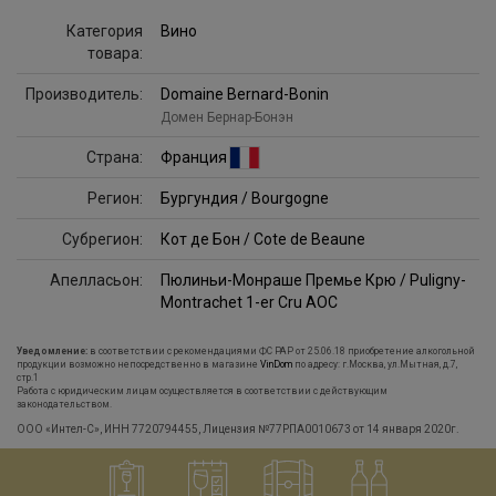
Категория
Вино
товара:
Производитель:
Domaine Bernard-Bonin
Домен Бернар-Бонэн
Страна:
Франция
Регион:
Бургундия / Bourgogne
Субрегион:
Кот де Бон / Cote de Beaune
Апелласьон:
Пюлиньи-Монраше Премье Крю / Puligny-
Montrachet 1-er Cru AOC
Уведомление:
в соответствии с рекомендациями ФС РАР от 25.06.18 приобретение алкогольной
продукции возможно непосредственно в магазине
VinDom
по адресу: г.Москва, ул.Мытная, д.7,
стр.1
Работа с юридическим лицам осуществляется в соответствии с действующим
законодательством.
ООО «Интел-С», ИНН 7720794455, Лицензия №77РПА0010673 от 14 января 2020г.