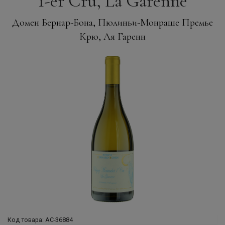
1-er Cru, La Garenne
Домен Бернар-Бона, Пюлиньи-Монраше Премье
Крю, Ля Гаренн
Код товара: АС-36884