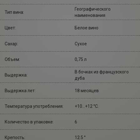
Географического
Тип вина:
наименования
Цвет:
Белое вино
Сахар:
Сухое
Объем:
0,75 л
В бочках из французского
Выдержка:
дуба
Выдержка лет:
18 месяцев
Температура употребления:
+10...+12 °С.
Количество в упаковке:
6
Крепость:
12.5 °