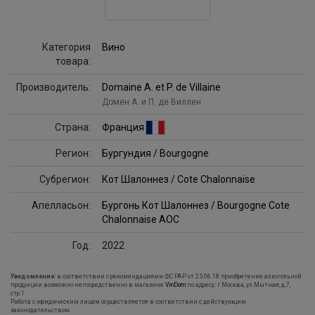
Категория
Вино
товара:
Производитель:
Domaine A. et P. de Villaine
Домен А. и П. де Виллен
Страна:
Франция
Регион:
Бургундия / Bourgogne
Субрегион:
Кот Шалоннез / Cote Chalonnaise
Апелласьон:
Бургонь Кот Шалоннез / Bourgogne Cote
Chalonnaise AOC
Год:
2022
Уведомление:
в соответствии с рекомендациями ФС РАР от 25.06.18 приобретение алкогольной
продукции возможно непосредственно в магазине
VinDom
по адресу: г.Москва, ул.Мытная, д.7,
стр.1
Работа с юридическим лицам осуществляется в соответствии с действующим
законодательством.