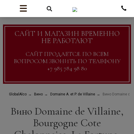
САЙТ И МАГАЗИН ВРЕМЕННО
НЕ РАБОТАЮТ
САЙТ ПРОДАЕТСЯ. ПО ВСЕМ
ВОПРОСОМ ЗВОНИТЬ ПО ТЕЛЕФОНУ
+7 985 784 98 80
GlobalAlco
Вино
Domaine A. et P. de Villaine
Вино Domaine de V
Вино Domaine de Villaine,
Bourgogne Cote