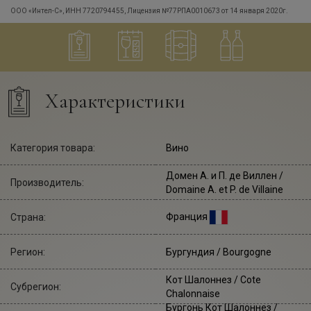
ООО «Интел-С», ИНН 7720794455, Лицензия №77РПА0010673 от 14 января 2020г.
Характеристики
Категория товара:
Вино
Домен А. и П. де Виллен
/
Производитель:
Domaine A. et P. de Villaine
Франция
Страна:
Регион:
Бургундия / Bourgogne
Кот Шалоннез / Cote
Субрегион:
Chalonnaise
Бургонь Кот Шалоннез /