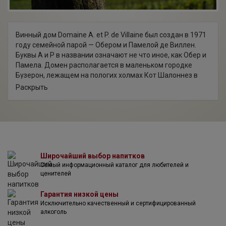
Винный дом Domaine A. et P. de Villaine был создан в 1971
году семейной парой — Обером и Памелой де Виллен.
Буквы A и P в названии означают не что иное, как Обер и
Памела. Домен располагается в маленьком городке
Бузерон, лежащем на пологих холмах Кот Шалоннез в
Бургундии. Бузерон имеет богатые давние традиции
Раскрыть
производства вин высокого качества. Так, впервые этот
терруар был высоко оценен еще в Средневековье. В XII
веке монахи бенедиктинского аббатства Клюни
заложили в окрестностях Бузерон виноградники,
расположение которых оставалось неизменным на
протяжении столетий. Виноград здесь растет на склонах
холмов, благодаря чему лоза получает максимум солнца.
Широчайший выбор напитков
Самый информационный каталог для любителей и
Бедные питательными веществами известковые почвы
ценителей
служат естественным ограничителем объема урожая, а
теплый микроклимат долины способствует быстрому
Гарантия низкой цены
созреванию ягод.
Исключительно качественный и сертифицированный
Обер де Виллен — наследник знаменитого винного дома
алкоголь
Домен де ля Романе-Конти (Domaine de la Romanée-Conti