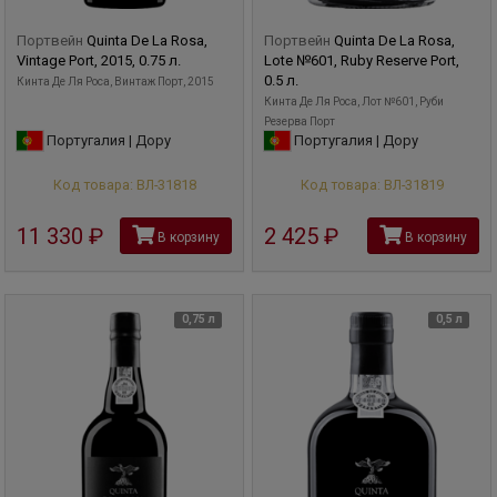
Портвейн
Quinta De La Rosa,
Портвейн
Quinta De La Rosa,
Vintage Port, 2015, 0.75 л.
Lote №601, Ruby Reserve Port,
0.5 л.
Кинта Де Ля Роса, Винтаж Порт, 2015
Кинта Де Ля Роса, Лот №601, Руби
Резерва Порт
Португалия | Дору
Португалия | Дору
Код товара: ВЛ-31818
Код товара: ВЛ-31819
11 330
руб
2 425
руб
В корзину
В корзину
0,75 л
0,5 л