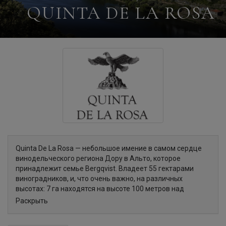
QUINTA DE LA ROSA
Quinta De La Rosa — небольшое имение в самом сердце
винодельческого региона Дору в Альто, которое
принадлежит семье Bergqvist. Владеет 55 гектарами
виноградников, и, что очень важно, на различных
высотах: 7 га находятся на высоте 100 метров над
уровнем моря, 10 га на высоте 150 метров, а остальные
Раскрыть
виноградники на высоте 250-450 метров. Различная
высота виноградников и слоистая почва придают их