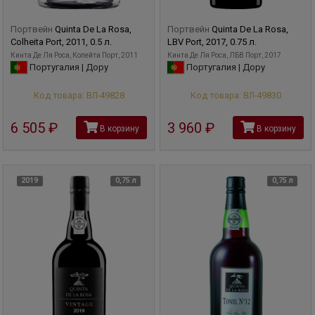
Портвейн
Quinta De La Rosa,
Портвейн
Quinta De La Rosa,
Colheita Port, 2011, 0.5 л.
LBV Port, 2017, 0.75 л.
Кинта Де Ля Роса, Колейта Порт, 2011
Кинта Де Ля Роса, ЛБВ Порт, 2017
Португалия | Дору
Португалия | Дору
Код товара: ВЛ-49828
Код товара: ВЛ-49830
6 505
руб
3 960
руб
В корзину
В корзину
2019
0,75 л
0,75 л