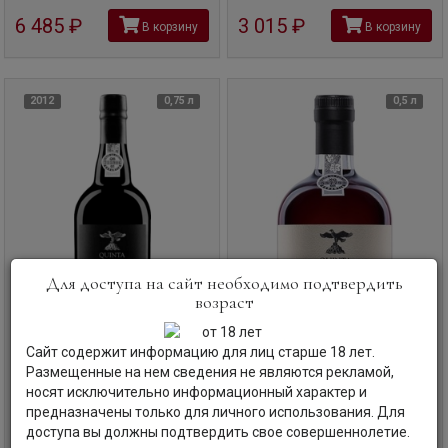
6 485
руб
3 015
руб
В корзину
В корзину
2012
0,75 л
0,5 л
Для доступа на сайт необходимо подтвердить
возраст
Сайт содержит информацию для лиц старше 18 лет.
Размещенные на нем сведения не являются рекламой,
носят исключительно информационный характер и
Портвейн
Quinta De La Rosa,
Портвейн
Quinta De La Rosa,
предназначены только для личного использования. Для
Vintage Port, 2012, 0.75 л.
Old Tawny Port, 30 Years Old, 0.5
доступа вы должны подтвердить свое совершеннолетие.
л.
Кинта Де Ля Роса, Винтаж Порт, 2012