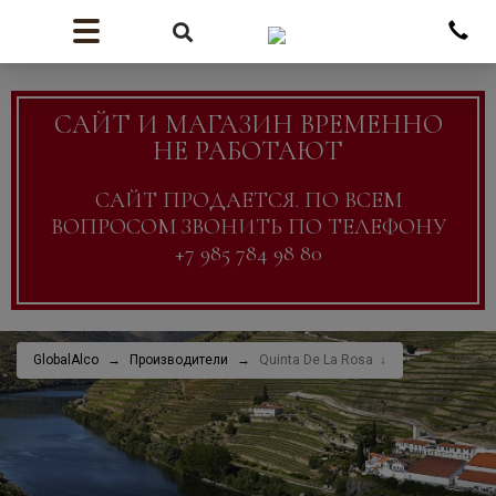
САЙТ И МАГАЗИН ВРЕМЕННО
НЕ РАБОТАЮТ
САЙТ ПРОДАЕТСЯ. ПО ВСЕМ
ВОПРОСОМ ЗВОНИТЬ ПО ТЕЛЕФОНУ
+7 985 784 98 80
GlobalAlco
Производители
Quinta De La Rosa