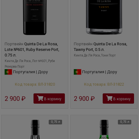
Портвейн
Quinta De La Rosa,
Портвейн
Quinta De La Rosa,
Lote №601, Ruby Reserve Port,
Tawny Port, 0.5 л.
0.75 л.
Кинта Де Ля Роса, Тони Порт
Кинта Де Ля Роса, Лот №601, Руби
Резерва Порт
Португалия | Дору
Португалия | Дору
Код товара: ВЛ-31820
Код товара: ВЛ-31822
2 900
руб
2 900
руб
В корзину
В корзину
0,75 л
0,75 л