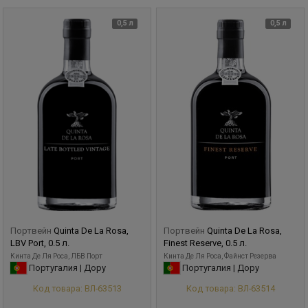
0,5 л
0,5 л
Портвейн
Quinta De La Rosa,
Портвейн
Quinta De La Rosa,
LBV Port, 0.5 л.
Finest Reserve, 0.5 л.
Кинта Де Ля Роса, ЛБВ Порт
Кинта Де Ля Роса, Файнст Резерва
Португалия | Дору
Португалия | Дору
Код товара: ВЛ-63513
Код товара: ВЛ-63514