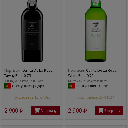
Портвейн
Quinta De La Rosa,
Портвейн
Quinta De La Rosa,
Tawny Port, 0.75 л.
White Port, 0.75 л.
Кинта Де Ля Роса, Тони Порт
Кинта Де Ля Роса, Уайт Порт
Португалия | Дору
Португалия | Дору
Код товара: ВЛ-31823
Код товара: ВЛ-31824
2 900
руб
2 900
руб
В корзину
В корзину