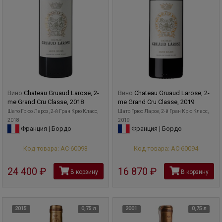
Вино
Chateau Gruaud Larose, 2-
Вино
Chateau Gruaud Larose, 2-
me Grand Cru Classe, 2018
me Grand Cru Classe, 2019
Шато Грюо Лароз, 2-й Гран Крю Класс,
Шато Грюо Лароз, 2-й Гран Крю Класс,
2018
2019
Франция | Бордо
Франция | Бордо
Код товара: АС-60093
Код товара: АС-60094
24 400
руб
16 870
руб
В корзину
В корзину
2015
0,75 л
2001
0,75 л