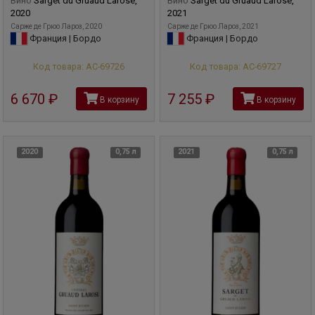
Вино
Sarget du Gruaud Larose,
Вино
Sarget du Gruaud Larose,
2020
2021
Сарже де Грюо Лароз, 2020
Сарже де Грюо Лароз, 2021
Франция | Бордо
Франция | Бордо
Код товара: АС-69726
Код товара: АС-69727
6 670
руб
7 255
руб
В корзину
В корзину
2020
0,75 л
2021
0,75 л