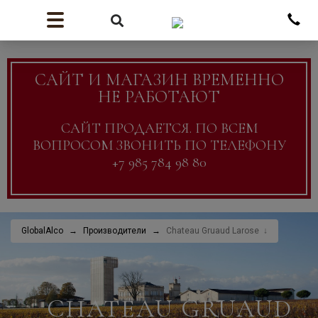
САЙТ И МАГАЗИН ВРЕМЕННО
НЕ РАБОТАЮТ
САЙТ ПРОДАЕТСЯ. ПО ВСЕМ
ВОПРОСОМ ЗВОНИТЬ ПО ТЕЛЕФОНУ
+7 985 784 98 80
GlobalAlco
Производители
Chateau Gruaud Larose
CHATEAU GRUAUD