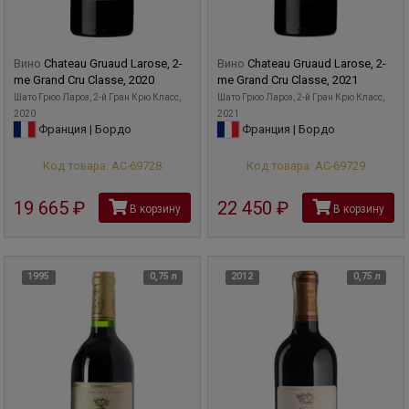
Вино
Chateau Gruaud Larose, 2-
Вино
Chateau Gruaud Larose, 2-
me Grand Cru Classe, 2020
me Grand Cru Classe, 2021
Шато Грюо Лароз, 2-й Гран Крю Класс,
Шато Грюо Лароз, 2-й Гран Крю Класс,
2020
2021
Франция | Бордо
Франция | Бордо
Код товара: АС-69728
Код товара: АС-69729
19 665
руб
22 450
руб
В корзину
В корзину
1995
0,75 л
2012
0,75 л