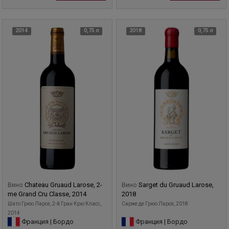
2014
0,75 л
2018
0,75 л
Вино
Chateau Gruaud Larose, 2-
Вино
Sarget du Gruaud Larose,
me Grand Cru Classe, 2014
2018
Шато Грюо Лароз, 2-й Гран Крю Класс,
Сарже де Грюо Лароз, 2018
2014
Франция | Бордо
Франция | Бордо