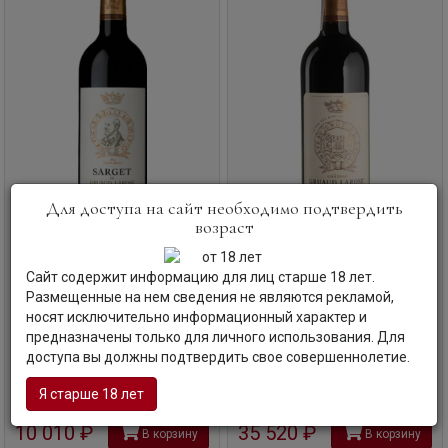
Для доступа на сайт необходимо подтвердить
возраст
Вино
Sarget du Gruaud Larose,
Вино
Chateau Gruaud Larose, 2-
Сайт содержит информацию для лиц старше 18 лет.
2015
me Grand Cru Classe, 2001
Размещенные на нем сведения не являются рекламой,
Сарже де Грюо Лароз, 2015
Шато Грюо Лароз, 2-й Гран Крю Класс,
носят исключительно информационный характер и
2001
предназначены только для личного использования. Для
Франция | Бордо
Франция | Бордо
доступа вы должны подтвердить свое совершеннолетие.
Код товара: ДТ-62098
Код товара: ЛГ-64958
Я старше 18 лет
10 010
руб
35 520
руб
В корзину
В корзину