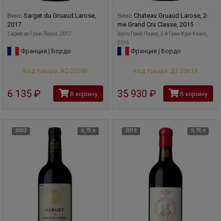
Вино
Sarget du Gruaud Larose,
Вино
Chateau Gruaud Larose, 2-
2017
me Grand Cru Classe, 2015
Сарже де Грюо Лароз, 2017
Шато Грюо Лароз, 2-й Гран Крю Класс,
2015
Франция | Бордо
Франция | Бордо
Код товара: АС-20748
Код товара: ДТ-30619
6 135
руб
35 930
руб
В корзину
В корзину
2002
0,75 л
2019
0,75 л