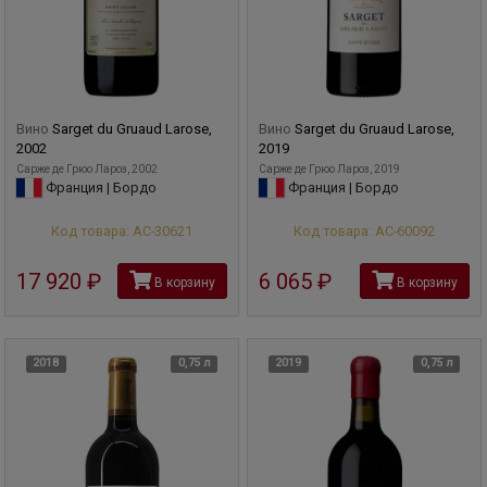
Вино
Sarget du Gruaud Larose,
Вино
Sarget du Gruaud Larose,
2002
2019
Сарже де Грюо Лароз, 2002
Сарже де Грюо Лароз, 2019
Франция | Бордо
Франция | Бордо
Код товара: АС-30621
Код товара: АС-60092
17 920
руб
6 065
руб
В корзину
В корзину
2018
0,75 л
2019
0,75 л