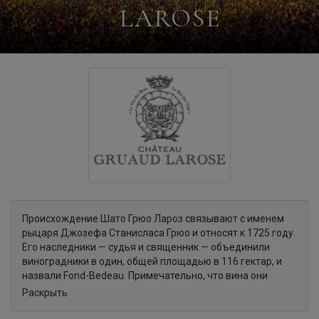
LAROSE
Происхождение Шато Грюо Лароз связывают с именем
рыцаря Джозефа Станисласа Грюо и относят к 1725 году.
Его наследники — судья и священник — объединили
виноградники в один, общей площадью в 116 гектар, и
назвали Fond-Bedeau. Примечательно, что вина они
выпускали в виде двух отдельных кюве — аббат Грюо и
Раскрыть
шевалье де Грюо. Шевалье де Грюо слыл чудаком. Он
построил вышку над виноградником, чтобы наблюдать за