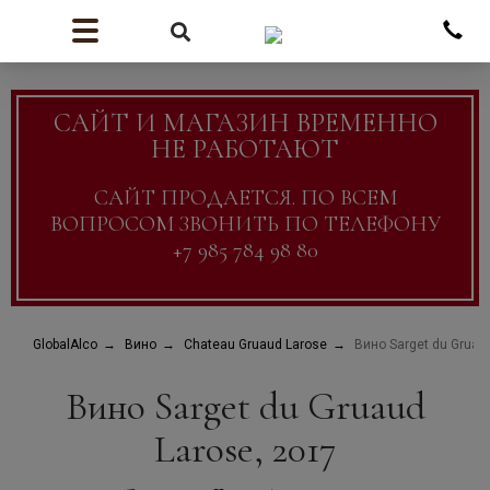
САЙТ И МАГАЗИН ВРЕМЕННО
НЕ РАБОТАЮТ
САЙТ ПРОДАЕТСЯ. ПО ВСЕМ
ВОПРОСОМ ЗВОНИТЬ ПО ТЕЛЕФОНУ
+7 985 784 98 80
GlobalAlco
Вино
Chateau Gruaud Larose
Вино Sarget du Gruau
Вино Sarget du Gruaud
Larose, 2017