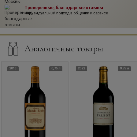
гравийных почвах посажены 57% Каберне Совиньон, 30%
Мерло, 8% Каберне Фран, 3% Пти Вердо и 2% Мальбек.
Проверенные, благодарные отзывы
Средний возраст лоз — около 45 лет, плотность посадки
Индивидуальный подход в общении и сервисе
— 10000 лоз на гектар. Урожай собирается
исключительно вручную. Командой виноделов управляет
сын Жака Мерло — Жан.
Аналогичные товары
2013
0,75 л
2022
0,75 л