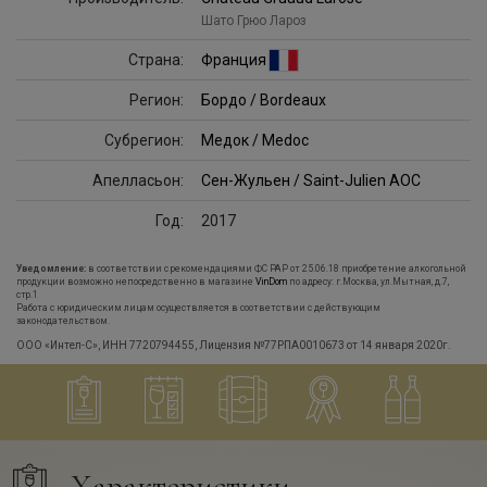
Шато Грюо Лароз
Страна:
Франция
Регион:
Бордо / Bordeaux
Субрегион:
Медок / Medoc
Апелласьон:
Сен-Жульен / Saint-Julien AOC
Год:
2017
Уведомление:
в соответствии с рекомендациями ФС РАР от 25.06.18 приобретение алкогольной
продукции возможно непосредственно в магазине
VinDom
по адресу: г.Москва, ул.Мытная, д.7,
стр.1
Работа с юридическим лицам осуществляется в соответствии с действующим
законодательством.
ООО «Интел-С», ИНН 7720794455, Лицензия №77РПА0010673 от 14 января 2020г.
Характеристики