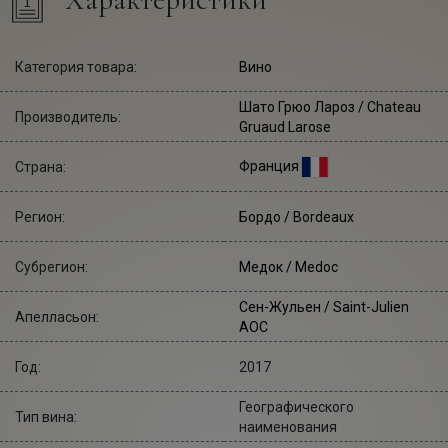
Категория товара:
Вино
Шато Грюо Лароз
/ Chateau
Производитель:
Gruaud Larose
Франция
Страна:
Регион:
Бордо / Bordeaux
Субрегион:
Медок / Medoc
Сен-Жульен / Saint-Julien
Апелласьон:
AOC
Год:
2017
Географического
Тип вина:
наименования