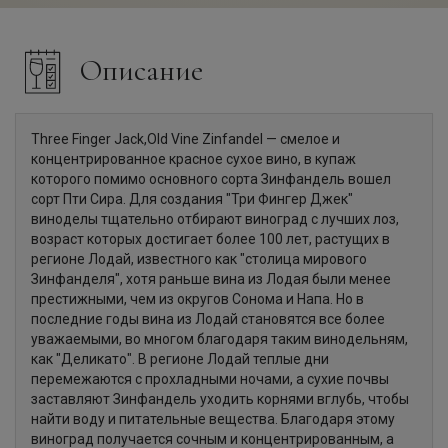
Описание
Three Finger Jack,Old Vine Zinfandel — смелое и
концентрированное красное сухое вино, в купаж
которого помимо основного сорта Зинфандель вошел
сорт Пти Сира. Для создания "Три Фингер Джек"
виноделы тщательно отбирают виноград с лучших лоз,
возраст которых достигает более 100 лет, растущих в
регионе Лодай, известного как "столица мирового
Зинфанделя", хотя раньше вина из Лодая были менее
престижными, чем из округов Сонома и Напа. Но в
последние годы вина из Лодай становятся все более
уважаемыми, во многом благодаря таким винодельням,
как "Деликато". В регионе Лодай теплые дни
перемежаются с прохладными ночами, а сухие почвы
заставляют Зинфандель уходить корнями вглубь, чтобы
найти воду и питательные вещества. Благодаря этому
виноград получается сочным и концентрированным, а