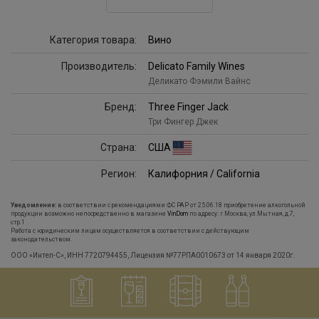
Категория товара:
Вино
Производитель:
Delicato Family Wines
Деликато Фэмили Вайнс
Бренд:
Three Finger Jack
Три Фингер Джек
Страна:
США
Регион:
Калифорния / California
Уведомление:
в соответствии с рекомендациями ФС РАР от 25.06.18 приобретение алкогольной
продукции возможно непосредственно в магазине
VinDom
по адресу: г.Москва, ул.Мытная, д.7,
стр.1
Работа с юридическим лицам осуществляется в соответствии с действующим
законодательством.
ООО «Интел-С», ИНН 7720794455, Лицензия №77РПА0010673 от 14 января 2020г.