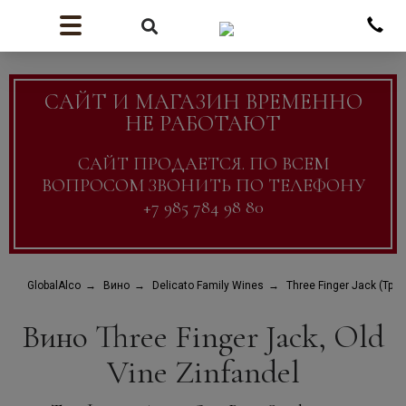
САЙТ И МАГАЗИН ВРЕМЕННО
НЕ РАБОТАЮТ
САЙТ ПРОДАЕТСЯ. ПО ВСЕМ
ВОПРОСОМ ЗВОНИТЬ ПО ТЕЛЕФОНУ
+7 985 784 98 80
GlobalAlco
Вино
Delicato Family Wines
Three Finger Jack (Три
Вино Three Finger Jack, Old
Vine Zinfandel