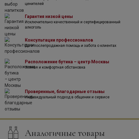
ценителей
продолжают неустанный поиск Джека за сокровищами.
Джек искал богатства, которые не смог унести с собой, но
Гарантия низкой цены
для виноделов богатство — это невероятные старые
Исключительно качественный и сертифицированный
лозы Лодая и уникальные почвы под ногами.
алкоголь
Консультации профессионалов
До и послепродажная помощь и забота о клиентах
Расположение бутика – центр Москвы
Уютная и комфортная обстановка
Проверенные, благодарные отзывы
Индивидуальный подход в общении и сервисе
Аналогичные товары