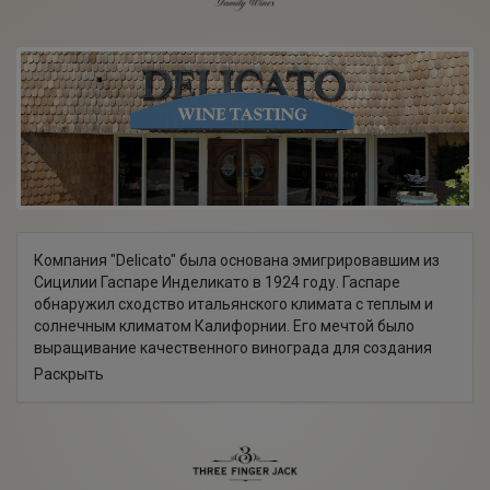
Компания "Delicato" была основана эмигрировавшим из
Сицилии Гаспаре Инделикато в 1924 году. Гаспаре
обнаружил сходство итальянского климата с теплым и
солнечным климатом Калифорнии. Его мечтой было
выращивание качественного винограда для создания
премиальных вин по доступным ценам. Он разбил
Раскрыть
небольшой виноградник, размером 4,8 гектара, у
подножия гор в окрестностях Лодай. Постепенно
компания расширялась. Сыновья Гаспаре приобретали
новые виноградники, в числе которых — виноградник Сан
Бернабе в наболее прохладной части долины Монтеррей.