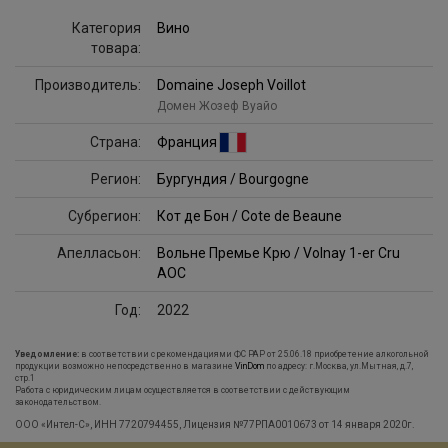
Категория
Вино
товара:
Производитель:
Domaine Joseph Voillot
Домен Жозеф Вуайо
Страна:
Франция
Регион:
Бургундия / Bourgogne
Субрегион:
Кот де Бон / Cote de Beaune
Апелласьон:
Вольне Премье Крю / Volnay 1-er Cru
AOC
Год:
2022
Уведомление:
в соответствии с рекомендациями ФС РАР от 25.06.18 приобретение алкогольной
продукции возможно непосредственно в магазине
VinDom
по адресу: г.Москва, ул.Мытная, д.7,
стр.1
Работа с юридическим лицам осуществляется в соответствии с действующим
законодательством.
ООО «Интел-С», ИНН 7720794455, Лицензия №77РПА0010673 от 14 января 2020г.