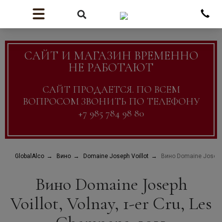
САЙТ И МАГАЗИН ВРЕМЕННО
НЕ РАБОТАЮТ
САЙТ ПРОДАЕТСЯ. ПО ВСЕМ
ВОПРОСОМ ЗВОНИТЬ ПО ТЕЛЕФОНУ
+7 985 784 98 80
GlobalAlco
Вино
Domaine Joseph Voillot
Вино Domaine Joseph V
Вино Domaine Joseph
Voillot, Volnay, 1-er Cru, Les