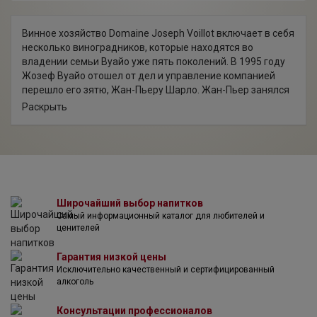
Винное хозяйство Domaine Joseph Voillot включает в себя
несколько виноградников, которые находятся во
владении семьи Вуайо уже пять поколений. В 1995 году
Жозеф Вуайо отошел от дел и управление компанией
перешло его зятю, Жан-Пьеру Шарло. Жан-Пьер занялся
систематической модернизацией винодельни.
Раскрыть
Виноградники были переориентированы на методы
бережного и ответственного землепользования без
применения агрессивных химикатов. В целях сохранения
звенящей фруктовости производимого вина был
исключен этап мацерации с гребнями. Жан-Пьер
проводил многочисленные опыты со сроками выдержки
и пришел к определенной схеме, позволяющей получать
Широчайший выбор напитков
Самый информационный каталог для любителей и
хорошо сбалансированные вина. Вина категории Премье
ценителей
Крю выдерживались около 16 месяцев в дубовых бочках,
а затем месяц в стальных танкерах. Жан-Пьер
Гарантия низкой цены
постепенно снижал использование новых бочек, и в итоге
Исключительно качественный и сертифицированный
изначальные 30% нового дуба для выдержки вин Премье
алкоголь
Крю сократились до 10%. Проводилась политика
снижения содержания сульфата серы в винах.
Консультации профессионалов
Эксперименты с фильтрацией привели к выпуску