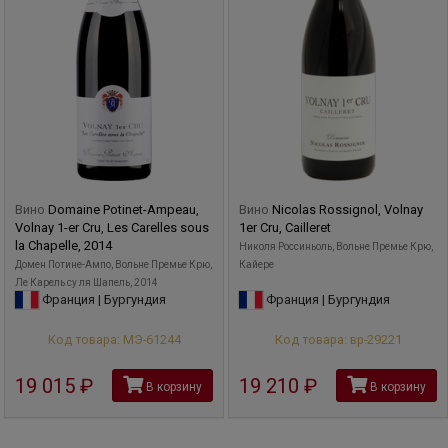
Вино
Domaine Potinet-Ampeau,
Вино
Nicolas Rossignol, Volnay
Volnay 1-er Cru, Les Carelles sous
1er Cru, Cailleret
la Chapelle, 2014
Николя Россиньоль, Вольне Премье Крю,
Домен Потине-Ампо, Вольне Премье Крю,
Кайере
Ле Карель су ля Шапель, 2014
Франция | Бургундия
Франция | Бургундия
Код товара: МЭ-61244
Код товара: вр-29221
19 015
руб
19 210
руб
В корзину
В корзину