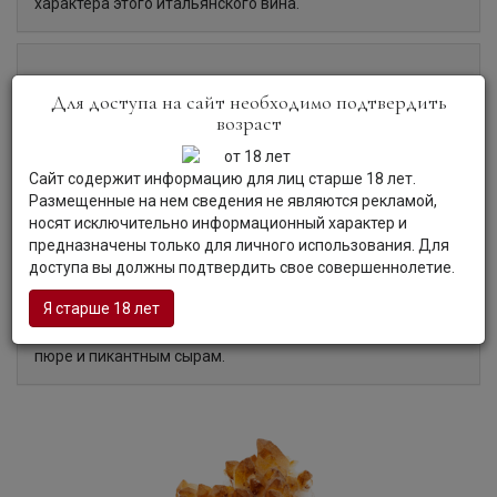
характера этого итальянского вина.
Органолептические характеристики:
Для доступа на сайт необходимо подтвердить
возраст
Цвет:
У вина золотисто-соломенный цвет.
Сайт содержит информацию для лиц старше 18 лет.
Аромат:
Вино чарует освежающим ароматом, с котором
Размещенные на нем сведения не являются рекламой,
гармонично сплелись ноты персика, груши, минералов и
носят исключительно информационный характер и
белых цветов.
предназначены только для личного использования. Для
Вкус:
Вино демонстрирует мягкий, свежий вкус с гладкой
доступа вы должны подтвердить свое совершеннолетие.
текстурой, фруктовыми акцентами и приятной кислинкой
в сухом послевкусии.
Я старше 18 лет
Гастрономия:
Вино станет идеальным дополнением к
жареной рыбе, блюдам из птицы и белого мяса, овощным
пюре и пикантным сырам.