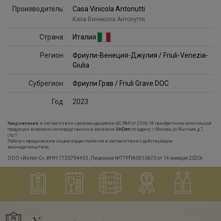
Производитель:
Casa Vinicola Antonutti
Каза Виникола Антонутти
Страна:
Италия
Регион:
Фриули-Венеция-Джулия / Friuli-Venezia-
Giulia
Субрегион:
Фриули Грав / Friuli Grave DOC
Год:
2023
Уведомление:
в соответствии с рекомендациями ФС РАР от 25.06.18 приобретение алкогольной
продукции возможно непосредственно в магазине
VinDom
по адресу: г.Москва, ул.Мытная, д.7,
стр.1
Работа с юридическим лицам осуществляется в соответствии с действующим
законодательством.
ООО «Интел-С», ИНН 7720794455, Лицензия №77РПА0010673 от 14 января 2020г.