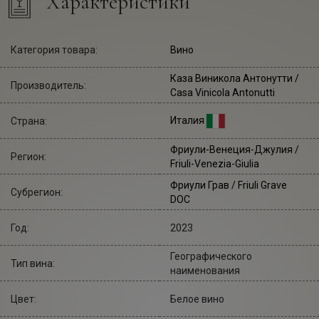
Характеристики
Категория товара:
Вино
Каза Виникола Антонутти
/
Производитель:
Casa Vinicola Antonutti
Италия
Страна:
Фриули-Венеция-Джулия /
Регион:
Friuli-Venezia-Giulia
Фриули Грав / Friuli Grave
Субрегион:
DOC
Год:
2023
Географического
Тип вина:
наименования
Цвет:
Белое вино