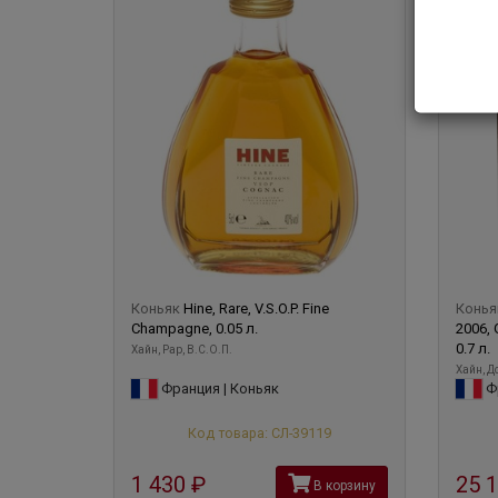
Коньяк
Hine, Rare, V.S.O.P. Fine
Конь
Champagne, 0.05 л.
2006, 
0.7 л.
Хайн, Рар, В.С.О.П.
Хайн, До
Франция | Коньяк
Фр
Код товара: СЛ-39119
1 430
руб
25 
В корзину