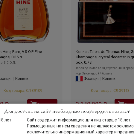
як
Hine, Rare, V.S.O.P. Fine
Коньяк
Talent de Thomas Hine, 
gne, 0.35 л.
Champagne, crystal decanter in gi
box, 0.7 л.
р, В.С.О.П.
Талан де Томас Хайн, хрустальный графи
кор. Хьюмидор + 4 бокала
анция | Коньяк
Франция | Коньяк
Код товара: СЛ-39109
Код товара: СЛ-39113
90
руб
3 149 990
руб
В корзину
В кор
Для доступа на сайт необходимо подтвердить возраст
Сайт содержит информацию для лиц старше 18 лет.
Размещенные на нем сведения не являются рекламой
0,7 л
2012
исключительно информационный характер и предна