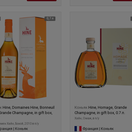
0,7 л
як
Hine, Domaines Hine, Bonneuil
Коньяк
Hine, Homage, Grande
Grande Champagne, in gift box,
Champagne, in gift box, 0.7 л.
Хайн, Омаж, в п/у
омен Хайн, Боной, 2010 в п/у
анция | Коньяк
Франция | Коньяк