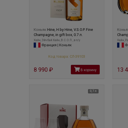
Коньяк
Hine, H by Hine, V.S.O.P. Fine
Конь
Champagne, in gift box, 0.7 л.
Champa
Хайн, Эйч бай Хайн, В.С.О.П., в п/у
Хайн, Ра
Франция | Коньяк
Фр
Код товара: СЛ-39103
8 990
руб
13 
В корзину
0,7 л