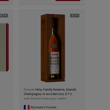
0,7 л
0,7 л
Коньяк
Hine, Family Reserve, Grande
Champagne, in wooden box, 0.7 л.
Хайн, Фэмили Резерв, в дер. коробке
Франция | Коньяк