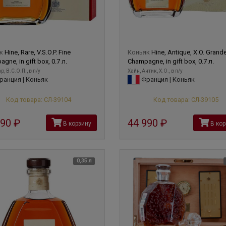
як
Hine, Rare, V.S.O.P. Fine
Коньяк
Hine, Antique, X.O. Grand
gne, in gift box, 0.7 л.
Champagne, in gift box, 0.7 л.
р, В.С.О.П., в п/у
Хайн, Антик, X.O., в п/у
анция | Коньяк
Франция | Коньяк
Код товара: СЛ-39104
Код товара: СЛ-39105
490
руб
44 990
руб
В корзину
В кор
0,35 л