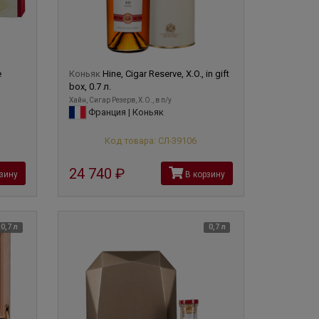
e
Коньяк
Hine, Cigar Reserve, X.O., in gift
box, 0.7 л.
Хайн, Сигар Резерв, X.O., в п/у
Франция | Коньяк
Код товара: СЛ-39106
24 740
руб
зину
В корзину
0,7 л
0,7 л