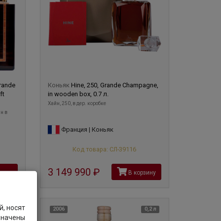
Grande
Коньяк
Hine, 250, Grande Champagne,
ft
in wooden box, 0.7 л.
Хайн, 250, в дер. коробке
н в
Франция | Коньяк
Код товара: СЛ-39116
3 149 990
руб
зину
В корзину
, носят
0,7 л
2006
0,2 л
значены