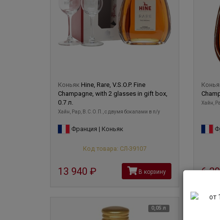
Коньяк
Hine, Rare, V.S.O.P. Fine
Конь
Champagne, with 2 glasses in gift box,
Champa
0.7 л.
Хайн, Ра
Хайн, Рар, В.С.О.П., с двумя бокалами в п/у
Франция | Коньяк
Фр
Код товара: СЛ-39107
13 940
руб
6 2
В корзину
0,05 л
2006