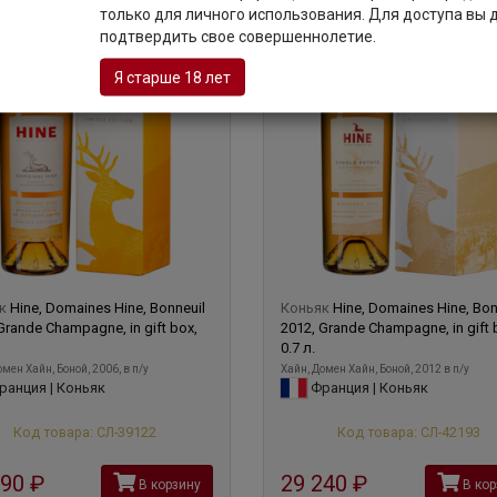
только для личного использования. Для доступа вы
подтвердить свое совершеннолетие.
Я старше 18 лет
як
Hine, Domaines Hine, Bonneuil
Коньяк
Hine, Domaines Hine, Bon
Grande Champagne, in gift box,
2012, Grande Champagne, in gift 
0.7 л.
мен Хайн, Боной, 2006, в п/у
Хайн, Домен Хайн, Боной, 2012 в п/у
анция | Коньяк
Франция | Коньяк
Код товара: СЛ-39122
Код товара: СЛ-42193
190
руб
29 240
руб
В корзину
В кор