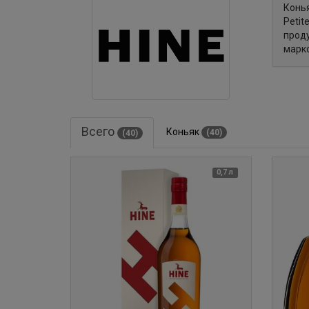
Конья
Petit
проду
марко
Всего
Коньяк
(40)
(40)
0,7 л