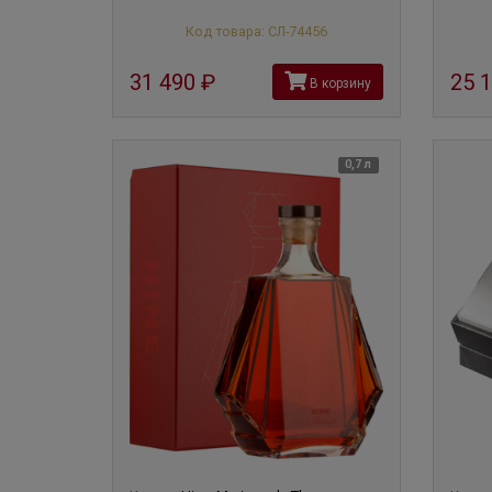
Код товара: СЛ-74456
31 490
руб
25 
В корзину
0,7 л