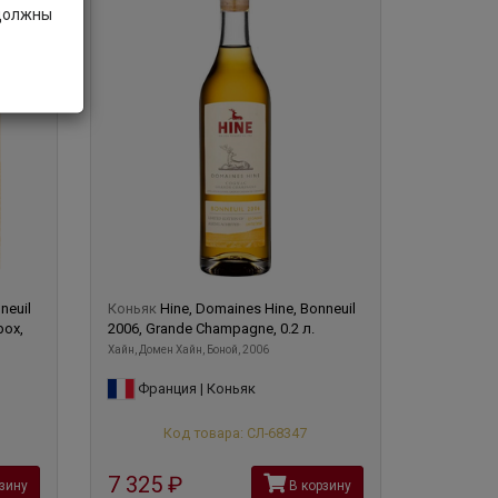
 должны
neuil
Коньяк
Hine, Domaines Hine, Bonneuil
box,
2006, Grande Champagne, 0.2 л.
Хайн, Домен Хайн, Боной, 2006
Франция | Коньяк
Код товара: СЛ-68347
7 325
руб
зину
В корзину