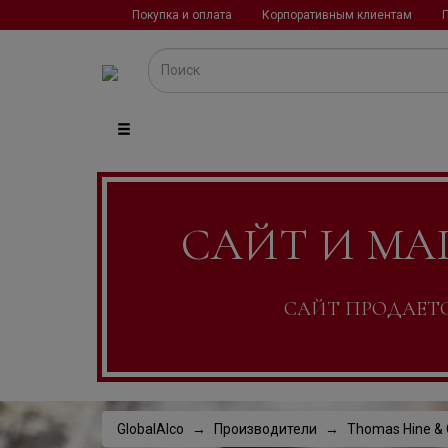
Покупка и оплата
Корпоративным клиентам
САЙТ И МА
САЙТ ПРОДАЕТСЯ
GlobalAlco
Производители
Thomas Hine &