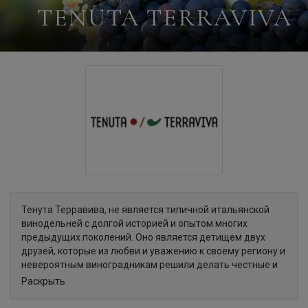
TENUTA TERRAVIVA
Тенута Терравива, не является типичной итальянской
винодельней с долгой историей и опытом многих
предыдущих поколений. Оно является детищем двух
друзей, которые из любви и уважению к своему региону и
невероятным виноградникам решили делать честные и
чистые вина из традиционных местных сортов региона.
Раскрыть
История началась 1970-х годах, когда Габриэле Марано,
успешный владелец строительной компании, купил 1,5