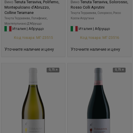
Вино
Tenuta Terraviva, Polifemo,
Вино
Tenuta Terraviva, Solorosso,
Montepulciano d’Abruzzo,
Rosso Colli Aprutini
Colline Teramane
Тенута Терравива, Солороссо, Россо
Тенута Терравива, Полифемос,
Колли Апрутини
Монтепульчано Д'Абруццо
Италия | Абруццо
Италия | Абруццо
Код товара: МГ-23515
Код товара: МГ-23516
Уточните наличие и цену
Уточните наличие и цену
0,75 л
0,75 л