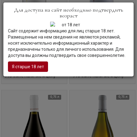
Для доступа на сайт необходимо подтвердить
возраст
Вино
Tenuta Terraviva, Trebbiano
Вино
Tenuta Terraviva,
Сайт содержит информацию для лиц старше 18 лет.
d’Abruzzo
Montepulciano d’Abruzzo,
Размещенные на нем сведения не являются рекламой,
Colline Teramane
Тенута Терравива, Треббиано д'Абруццо
носят исключительно информационный характер и
Тенута Терравива, Монтепульчано
предназначены только для личного использования. Для
Д'Абруццо, Коллине Терамане
Италия | Абруццо
Италия | Абруццо
доступа вы должны подтвердить свое совершеннолетие.
Код товара: МГ-23517
Код товара: МГ-23518
Я старше 18 лет
Уточните наличие и цену
Уточните наличие и цену
0,75 л
0,75 л