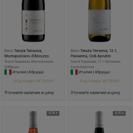
Вино
Tenuta Terraviva,
Вино
Tenuta Terraviva, 12.1,
Montepulciano d’Abruzzo
Passerina, Colli Aprutini
Тенута Терравива, Монтепульчано
Тенута Терравива, 12.1, Пассерина,
Д'Абруццо
Колли Апрутини
Италия | Абруццо
Италия | Абруццо
Код товара: МГ-23519
Код товара: МГ-23520
Уточните наличие и цену
Уточните наличие и цену
0,75 л
0,75 л