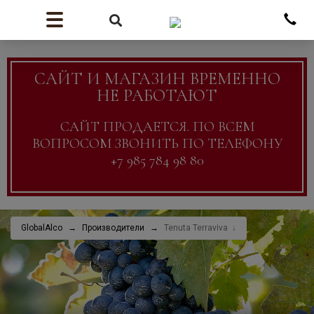
САЙТ И МАГАЗИН ВРЕМЕННО
НЕ РАБОТАЮТ
САЙТ ПРОДАЕТСЯ. ПО ВСЕМ
ВОПРОСОМ ЗВОНИТЬ ПО ТЕЛЕФОНУ
+7 985 784 98 80
GlobalAlco
Производители
Tenuta Terraviva