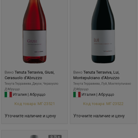
Вино
Tenuta Terraviva, Giusi,
Вино
Tenuta Terraviva, Lui,
Cerasuolo d’Abruzzo
Montepulciano d’Abruzzo
Тенута Терравива, Джузи, Черазуоло
Тенута Терравива, Луй, Монтепульчано
Д'Абруццо
Д'Абруццо
Италия | Абруццо
Италия | Абруццо
Код товара: МГ-23521
Код товара: МГ-23522
Уточните наличие и цену
Уточните наличие и цену
0,75 л