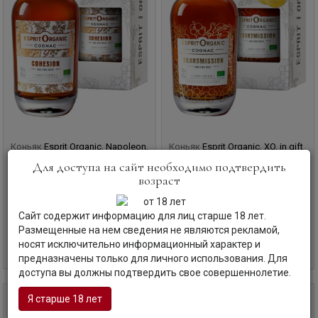
Коньяк
Esprit Organic, Napoleon,
Коньяк
Esprit Organic, XO, in gift
in gift box, 0.7 л.
box, 0.7 л.
Для доступа на сайт необходимо подтвердить
Эспри Органик, Наполеон, в п/у
Эспри Органик, XO, в п/у
возраст
Франция | Коньяк
Франция | Коньяк
Код товара: БТ-71611
Код товара: БТ-71612
Сайт содержит информацию для лиц старше 18 лет.
Размещенные на нем сведения не являются рекламой,
10 500
руб
17 255
руб
носят исключительно информационный характер и
В корзину
В корзину
предназначены только для личного использования. Для
доступа вы должны подтвердить свое совершеннолетие.
Я старше 18 лет
0,7 л
0,7 л