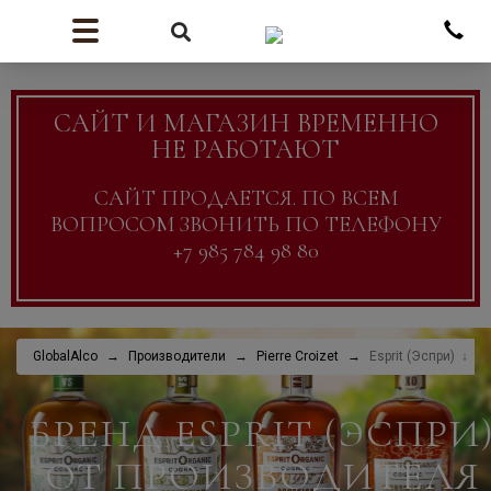
САЙТ И МАГАЗИН ВРЕМЕННО
НЕ РАБОТАЮТ
САЙТ ПРОДАЕТСЯ. ПО ВСЕМ
ВОПРОСОМ ЗВОНИТЬ ПО ТЕЛЕФОНУ
+7 985 784 98 80
GlobalAlco
Производители
Pierre Croizet
Esprit (Эспри)
БРЕНД ESPRIT (ЭСПРИ
ОТ ПРОИЗВОДИТЕЛЯ