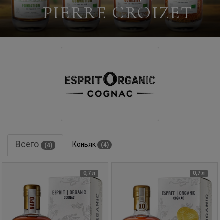
PIERRE CROIZET
Всего
Коньяк
(4)
(4)
0,7 л
0,7 л