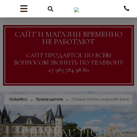
САЙТ И МАГАЗИН ВРЕМЕННО
НЕ РАБОТАЮТ
САЙТ ПРОДАЕТСЯ. ПО ВСЕМ
ВОПРОСОМ ЗВОНИТЬ ПО ТЕЛЕФОНУ
+7 985 784 98 80
GlobalAlco
Производители
Chateau Pichon Longueville Baron
CHATEAU PICHON