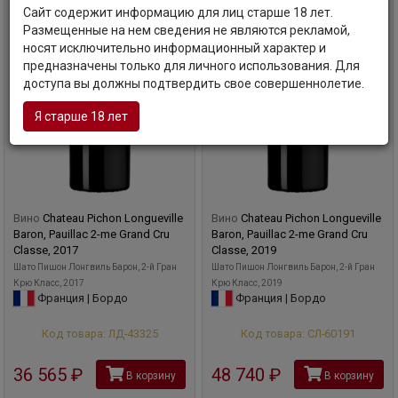
Сайт содержит информацию для лиц старше 18 лет.
Размещенные на нем сведения не являются рекламой,
носят исключительно информационный характер и
предназначены только для личного использования. Для
доступа вы должны подтвердить свое совершеннолетие.
Я старше 18 лет
Вино
Chateau Pichon Longueville
Вино
Chateau Pichon Longueville
Baron, Pauillac 2-me Grand Cru
Baron, Pauillac 2-me Grand Cru
Classe, 2017
Classe, 2019
Шато Пишон Лонгвиль Барон, 2-й Гран
Шато Пишон Лонгвиль Барон, 2-й Гран
Крю Класс, 2017
Крю Класс, 2019
Франция | Бордо
Франция | Бордо
Код товара: ЛД-43325
Код товара: СЛ-60191
36 565
руб
48 740
руб
В корзину
В корзину