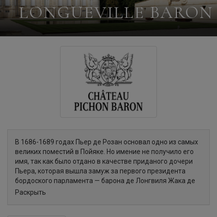
LONGUEVILLE BARON
В 1686-1689 годах Пьер де Розан основал одно из самых
великих поместий в Пойяке. Но имение не получило его
имя, так как было отдано в качестве приданого дочери
Пьера, которая вышла замуж за первого президента
бордоского парламента — барона де Лонгвиля Жака де
Пишона. В течение 250 лет этот один из самых больших
Раскрыть
виноградников в Бордо, принадлежал только одной
семье.