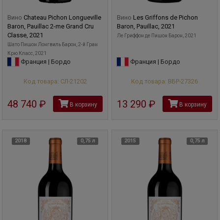
Вино
Chateau Pichon Longueville
Вино
Les Griffons de Pichon
Baron, Pauillac 2-me Grand Cru
Baron, Pauillac, 2021
Classe, 2021
Ле Гриффон де Пишон Барон, 2021
Шато Пишон Лонгвиль Барон, 2-й Гран
Крю Класс, 2021
Франция | Бордо
Франция | Бордо
Код товара: СЛ-21202
Код товара: ВБР-27326
48 740
руб
13 290
руб
В корзину
В корзину
2018
0,75 л
2015
0,75 л