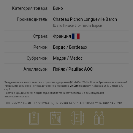
Категория товара:
Вино
Производитель:
Chateau Pichon Longueville Baron
Шато Пишон Лонгвиль Барон
Страна:
Франция
Регион:
Бордо / Bordeaux
Субрегион:
Медок / Medoc
Апелласьон:
Пойяк / Pauillac AOC
Уведомление:
в соответствии с рекомендациями ФС РАР от 25.06.18 приобретение алкогольной
продукции возможно непосредственно в магазине
VinDom
по адресу: г.Москва, ул.Мытная, д.7,
стр.1
Работа с юридическим лицам осуществляется в соответствии с действующим
законодательством.
ООО «Интел-С», ИНН 7720794455, Лицензия №77РПА0010673 от 14 января 2020г.