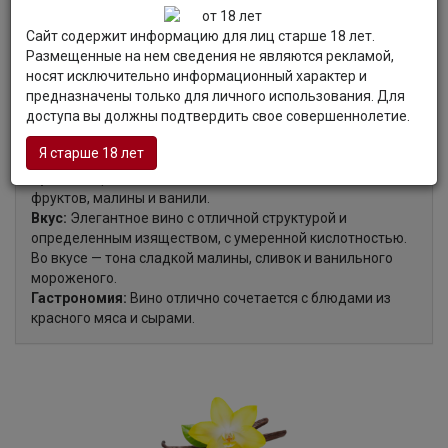
месяцев, используя 80% новых и 20% годовалых
бочонков.
Сайт содержит информацию для лиц старше 18 лет.
Размещенные на нем сведения не являются рекламой,
носят исключительно информационный характер и
предназначены только для личного использования. Для
Органолептические характеристики:
доступа вы должны подтвердить свое совершеннолетие.
Я старше 18 лет
Цвет:
Вино тёмно-рубинового цвета.
Аромат:
Аромат вина наполнен оттенками свежих
фруктов, малины и ванили.
Вкус:
Элегантное вино с отличной структурой и
определенным изяществом, с умеренной кислотностью.
Во вкусе — тона сладкой малины, сливок и ванильного
мороженого.
Гастрономия:
Вино отлично сочетается с блюдами из
красного мяса и сырами.