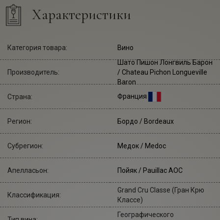
Характеристики
Категория товара:
Вино
Шато Пишон Лонгвиль Барон
Производитель:
/ Chateau Pichon Longueville
Baron
Франция
Страна:
Регион:
Бордо / Bordeaux
Субрегион:
Медок / Medoc
Апелласьон:
Пойяк / Pauillac AOC
Grand Cru Classe (Гран Крю
Классификация:
Классе)
Географического
Тип вина: