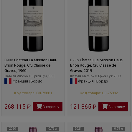
Вино
Chateau La Mission Haut-
Вино
Chateau La Mission Haut-
Brion Rouge, Cru Classe de
Brion Rouge, Cru Classe de
Graves, 1960
Graves, 2019
Шато ля Миcсьон О-Брион Руж, 1960
Шато ля Миcсьон О-Брион Руж, 2019
Франция | Бордо
Франция | Бордо
Код товара: СЛ-75881
Код товара: СЛ-75882
268 115
руб
121 865
руб
В корзину
В корзину
2020
0,75 л
2021
0,75 л