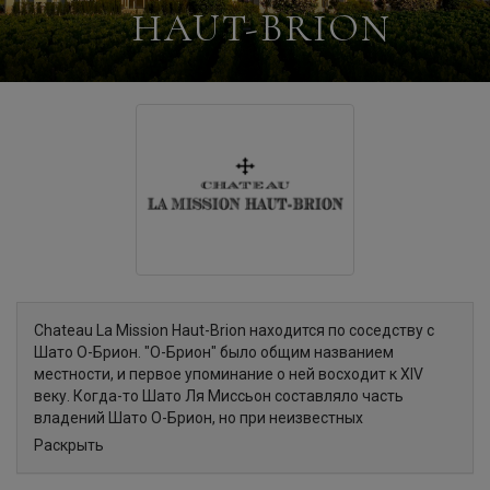
HAUT-BRION
Chateau La Mission Haut-Brion находится по соседству с
Шато О-Брион. "О-Брион" было общим названием
местности, и первое упоминание о ней восходит к XIV
веку. Когда-то Шато Ля Миссьон составляло часть
владений Шато О-Брион, но при неизвестных
обстоятельствах стало самостоятельным поместьем. С
Раскрыть
1682 года имение перешло к Р.П. Симону, настоятелю
ордена проповедников Precheurs de la Mission, также