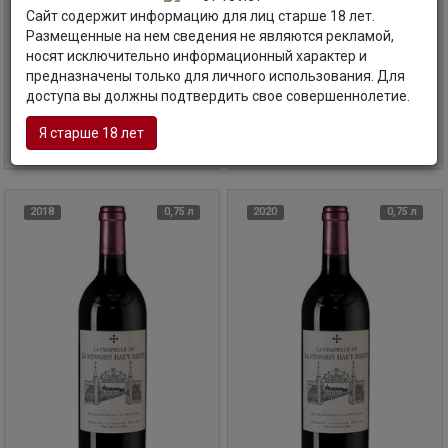
Haut-Brion, 2017
Haut-Brion, 2016
Сайт содержит информацию для лиц старше 18 лет.
Ля Шапель де ля Миссьон О-Брион, 2017
Ля Шапель де ля Миссьон О-Брион, 2016
Размещенные на нем сведения не являются рекламой,
Франция | Бордо
Франция | Бордо
носят исключительно информационный характер и
предназначены только для личного использования. Для
Код товара: СЛ-75875
Код товара: СЛ-75876
доступа вы должны подтвердить свое совершеннолетие.
26 315
руб
26 315
руб
Я старше 18 лет
В корзину
В корзину
2018
0,75 л
2020
0,75 л