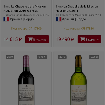
Вино
La Chapelle de la Mission
Вино
La Chapelle de la Mission
Haut-Brion, 2016, 0.375 л.
Haut-Brion, 2011
Ля Шапель де ля Миссьон О-Брион, 2016
Ля Шапель де ля Миссьон О-Брион, 2011
Франция | Бордо
Франция | Бордо
Код товара: СЛ-17309
Код товара: СЛ-17310
14 615
руб
19 490
руб
В корзину
В корзину
2010
0,75 л
2010
0,75 л