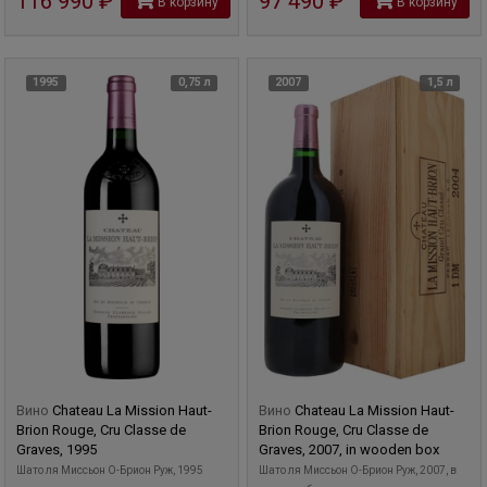
116 990
руб
97 490
руб
В корзину
В корзину
1995
0,75 л
2007
1,5 л
Вино
Chateau La Mission Haut-
Вино
Chateau La Mission Haut-
Brion Rouge, Cru Classe de
Brion Rouge, Cru Classe de
Graves, 1995
Graves, 2007, in wooden box
Шато ля Миcсьон О-Брион Руж, 1995
Шато ля Миcсьон О-Брион Руж, 2007, в