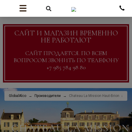
САЙТ И МАГАЗИН ВРЕМЕННО
НЕ РАБОТАЮТ
САЙТ ПРОДАЕТСЯ. ПО ВСЕМ
ВОПРОСОМ ЗВОНИТЬ ПО ТЕЛЕФОНУ
+7 985 784 98 80
GlobalAlco
Производители
Chateau La Mission Haut-Brion
CHATEAU LA MISSION