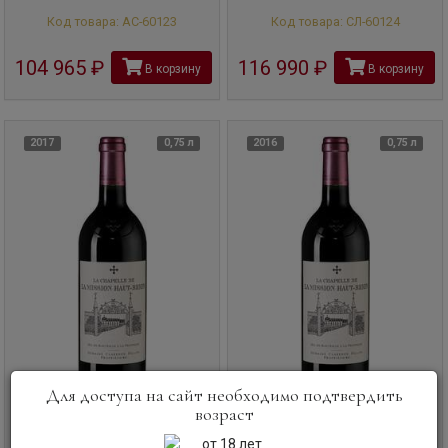
Код товара: АС-60123
Код товара: СЛ-60124
104 965
руб
116 990
руб
В корзину
В корзину
2017
0,75 л
2016
0,75 л
Для доступа на сайт необходимо подтвердить
возраст
Вино
La Chapelle de la Mission
Вино
La Chapelle de la Mission