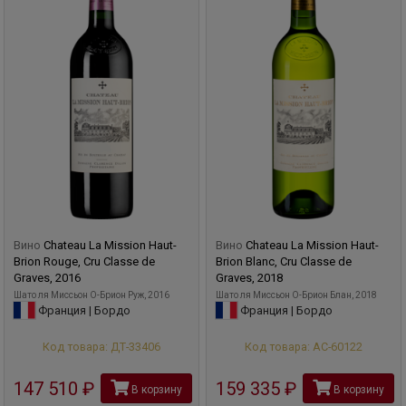
Вино
Chateau La Mission Haut-
Вино
Chateau La Mission Haut-
Brion Rouge, Cru Classe de
Brion Blanc, Cru Classe de
Graves, 2016
Graves, 2018
Шато ля Миcсьон О-Брион Руж, 2016
Шато ля Миcсьон О-Брион Блан, 2018
Франция | Бордо
Франция | Бордо
Код товара: ДТ-33406
Код товара: АС-60122
147 510
руб
159 335
руб
В корзину
В корзину