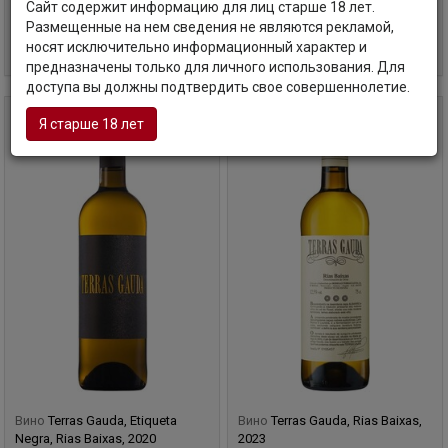
Сайт содержит информацию для лиц старше 18 лет.
Размещенные на нем сведения не являются рекламой,
3 170
руб
13 070
руб
В корзину
В корзину
носят исключительно информационный характер и
предназначены только для личного использования. Для
доступа вы должны подтвердить свое совершеннолетие.
2020
0,75 л
2023
0,75 л
Я старше 18 лет
Вино
Terras Gauda, Etiqueta
Вино
Terras Gauda, Rias Baixas,
Negra, Rias Baixas, 2020
2023