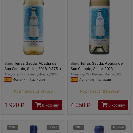
Вино
Terras Gauda, Abadia de
Вино
Terras Gauda, Abadia de
San Campio, Sailor, 2018, 0.375 л.
San Campio, Sailor, 2023
Абадия де Сан Кампио, Матрос, 2018
Абадия де Сан Кампио, Матрос, 2023
Испания | Галисия
Испания | Галисия
Код товара: ДТ-29628
Код товара: ДТ-29629
1 920
руб
4 050
руб
В корзину
В корзину
2016
0,75 л
2016
0,375 л