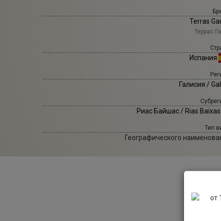
Бр
Terras Ga
Террас Г
Стр
Испания
Рег
Галисия / Gal
Субрег
Риас Байшас / Rias Baixa
Тип в
Географического наименова