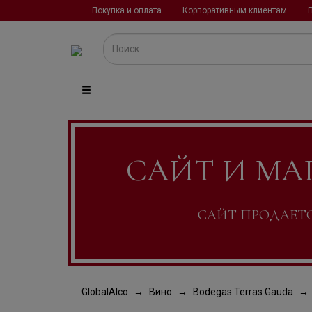
Покупка и оплата
Корпоративным клиентам
САЙТ И МА
САЙТ ПРОДАЕТСЯ
GlobalAlco
Вино
Bodegas Terras Gauda