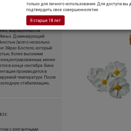
только для личного использования. Для доступа вы
подтвердить свое совершеннолетие.
демонстрирующий
Я старше 18 лет
х автохтонных сортов
анко, выращенных на
и Миньо. Доминирующий
йностью (всего несколько
ке Эйрас-Бостело, который
стью, более высокими
я концентрированным, менее
тся в конце сентября. Вино
ентация производится в
ируемой температуре. После
 холодную стабилизацию,
ки:
етом с элегантными