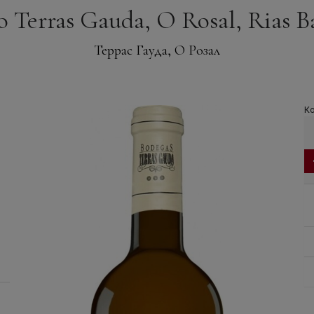
 Terras Gauda, O Rosal, Rias B
Террас Гауда, О Розал
Ко