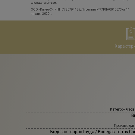
законодательством.
ООО «Интел-С», ИНН 7720794455, Лицензия №77РПА0010673 от 14
января 2020г.
Характер
Категория тов
В
Производит
Бодегас Террас Гауда
/ Bodegas Terras Ga