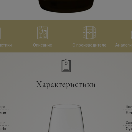
истики
Описание
О производителе
Аналоги
Характеристики
ара:
Цве
ино
Бе
ель:
Сах
uda
Су