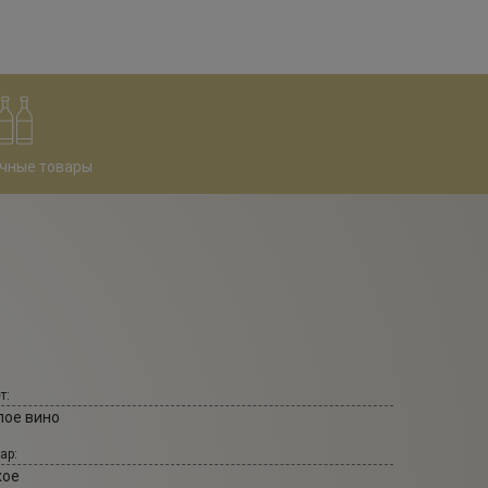
чные товары
т:
лое вино
ар:
хое