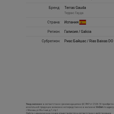
Бренд:
Terras Gauda
Террас Гауда
Страна:
Испания
Регион:
Галисия / Galicia
Субрегион:
Риас Байшас / Rias Baixas DO
Уведомление:
в соответствии с рекомендациями ФС РАР от 25.06.18 приобрете
алкогольной продукции возможно непосредственно в магазине
VinDom
по адресу
г.Москва, ул.Мытная, д.7, стр.1
Работа с юридическим лицам осуществляется в соответствии с действующим