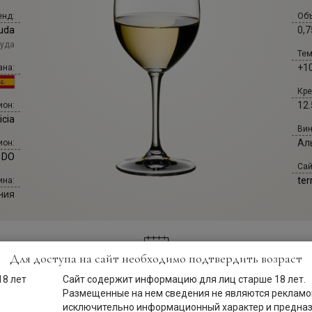
енд:
Объ
uda
0,7
ауда
Тем
+10
ана:
Кре
12.
ион:
icia
Вин
Аль
ион:
s DO
Сай
te
ина:
ния
Для доступа на сайт необходимо подтвердить возраст
Сайт содержит информацию для лиц старше 18 лет.
Описание
Размещенные на нем сведения не являются рекламой
исключительно информационный характер и предна