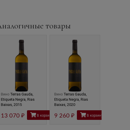
Аналогичные товары
Вино
Terras Gauda,
Вино
Terras Gauda,
Вино
Terras 
Etiqueta Negra, Rias
Etiqueta Negra, Rias
Baixas, 2023
Baixas, 2015
Baixas, 2020
13 070
руб
9 260
руб
5 190
В корзину
В корзину