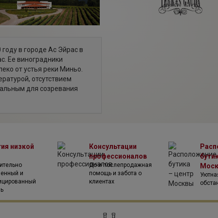
 году в городе Ас Эйрас в
с. Ее виноградники
еко от устья реки Миньо.
ратурой, отсутствием
еальным для созревания
ржанием сахара и
е от других, северных,
том. 85% ягод для своих вин
градниках, остальное
у других местных
тия низкой
Консультации
Расп
 80 гектаров
профессионалов
бутик
бариньо (70%), Лоурейро
ительно
До и послепродажная
Мос
ррас Гауда"
венный и
помощь и забота о
Уютна
ее время хозяйство имеет
ицированный
клиентах
обста
ов винограда.
ль