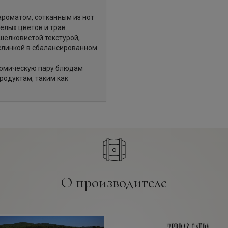
роматом, сотканным из нот
елых цветов и трав.
шелковистой текстурой,
слинкой в сбалансированном
номическую пару блюдам
продуктам, таким как
О производителе