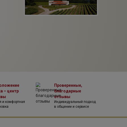
оложение
Проверенные,
а – центр
благодарные
квы
отзывы
я и комфортная
Индивидуальный подход
новка
в общении и сервисе