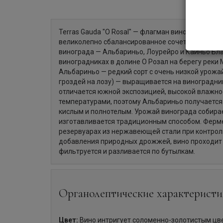
Terras Gauda "O Rosal" — флагман винодельни, 
великолепно сбалансированное сочетание редки
винограда — Альбариньо, Лоурейро и Каиньо Бл
виноградниках в долине O Розал на берегу рек
Альбариньо — редкий сорт с очень низкой урожа
гроздей на лозу) — выращивается на виноградни
отличается южной экспозицией, высокой влажно
температурами, поэтому Альбариньо получаетс
кислым и полнотелым. Урожай винограда собирае
изготавливается традиционным способом. Ферм
резервуарах из нержавеющей стали при контрол
добавления природных дрожжей, вино проходит
фильтруется и разливается по бутылкам.
Органолептические характеристи
Цвет:
Вино интригует соломенно-золотистым цв