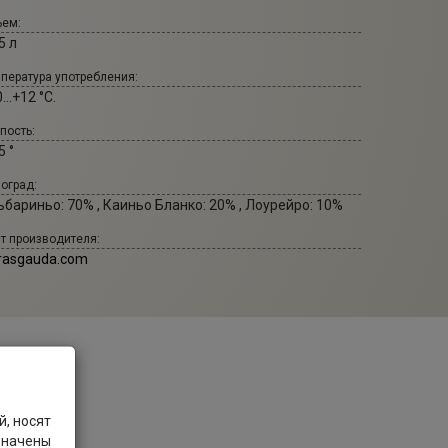
ем:
5 л
пература употребления:
...+12 °С.
пость:
5 °
оград:
бариньо: 70% , Каиньо Бланко: 20% , Лоурейро: 10%
т производителя:
rrasgauda.com
, носят
значены