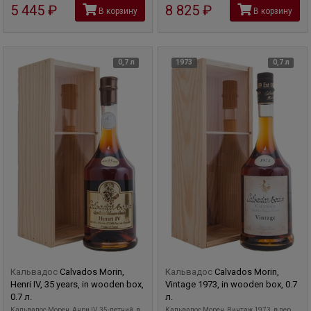
5 445
руб
8 825
руб
В корзину
В корзину
0,7 л
1973
0,7 л
Кальвадос
Calvados Morin,
Кальвадос
Calvados Morin,
Henri IV, 35 years, in wooden box,
Vintage 1973, in wooden box, 0.7
0.7 л.
л.
Кальвадос Морен, Анри IV, 35-летний, в
Кальвадос Морен, Винтаж 1973, в дер.