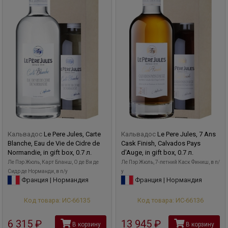
Кальвадос
Le Pere Jules, Carte
Кальвадос
Le Pere Jules, 7 Ans
Blanche, Eau de Vie de Cidre de
Cask Finish, Calvados Pays
Normandie, in gift box, 0.7 л.
d'Auge, in gift box, 0.7 л.
Ле Пэр Жюль, Карт Бланш, О де Ви де
Ле Пэр Жюль, 7-летний Каск Финиш, в п/
Сидр де Норманди, в п/у
у
Франция | Нормандия
Франция | Нормандия
Код товара: ИС-66135
Код товара: ИС-66136
6 315
руб
13 945
руб
В корзину
В корзину