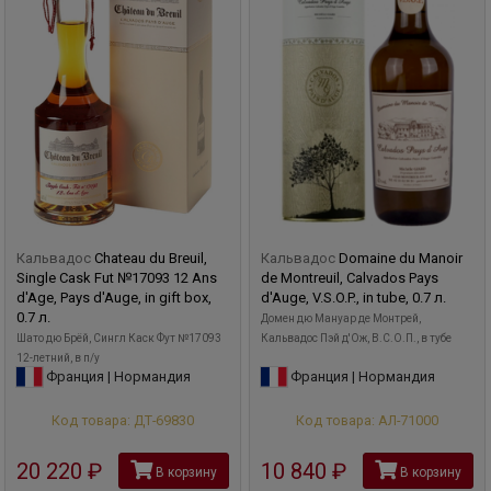
Кальвадос
Chateau du Breuil,
Кальвадос
Domaine du Manoir
Single Cask Fut №17093 12 Ans
de Montreuil, Calvados Pays
d'Age, Pays d'Auge, in gift box,
d'Auge, V.S.O.P., in tube, 0.7 л.
0.7 л.
Домен дю Мануар де Монтрей,
Шато дю Брёй, Сингл Каск Фут №17093
Кальвадос Пэй д'Ож, В.С.О.П., в тубе
12-летний, в п/у
Франция | Нормандия
Франция | Нормандия
Код товара: ДТ-69830
Код товара: АЛ-71000
20 220
руб
10 840
руб
В корзину
В корзину