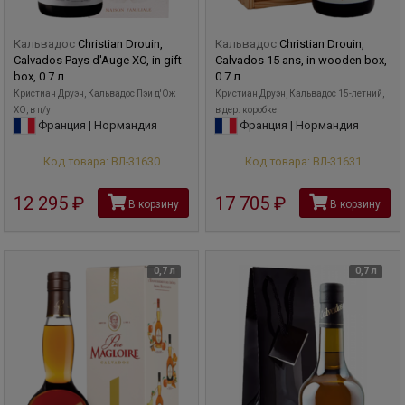
Кальвадос
Christian Drouin,
Кальвадос
Christian Drouin,
Calvados Pays d'Auge XO, in gift
Calvados 15 ans, in wooden box,
box, 0.7 л.
0.7 л.
Кристиан Друэн, Кальвадос Пэи д'Ож
Кристиан Друэн, Кальвадос 15-летний,
XO, в п/у
в дер. коробке
Франция | Нормандия
Франция | Нормандия
Код товара: ВЛ-31630
Код товара: ВЛ-31631
12 295
руб
17 705
руб
В корзину
В корзину
0,7 л
0,7 л