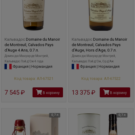
Кальвадос
Domaine du Manoir
Кальвадос
Domaine du Manoir
de Montreuil, Calvados Pays
de Montreuil, Calvados Pays
d'Auge 4 Ans, 0.7 л.
d'Auge, Hors d'Age, 0.7 л.
Домен дю Мануар де Монтрей,
Домен дю Мануар де Монтрей,
Кальвадос Пэй д'Ож 4 года
Кальвадос Пэй д'Ож, Ор д'Аж
Франция | Нормандия
Франция | Нормандия
Код товара: АЛ-67521
Код товара: АЛ-67522
7 545
руб
13 375
руб
В корзину
В корзину
0,7 л
0,7 л