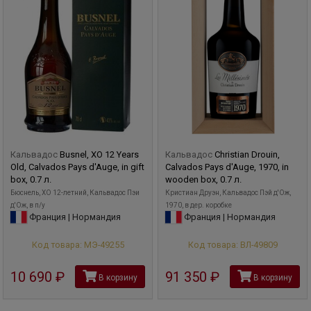
Кальвадос
Busnel, XO 12 Years
Кальвадос
Christian Drouin,
Old, Calvados Pays d'Auge, in gift
Calvados Pays d'Auge, 1970, in
box, 0.7 л.
wooden box, 0.7 л.
Бюснель, XO 12-летний, Кальвадос Пэи
Кристиан Друэн, Кальвадос Пэй д'Ож,
д'Ож, в п/у
1970, в дер. коробке
Франция | Нормандия
Франция | Нормандия
Код товара: МЭ-49255
Код товара: ВЛ-49809
10 690
руб
91 350
руб
В корзину
В корзину