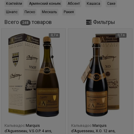
Коктейли
Армянский коньяк
Абсент
Кашаса
Саке
Шнапс
Писко
Мескаль
Ракия
Всего
товаров
Фильтры
248
0,7 л
0,7 л
Кальвадос
Marquis
Кальвадос
Marquis
d'Aguesseau, V.S.O.P. 4 ans,
d'Aguesseau, X.O. 12 ans,