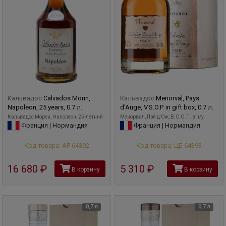
Кальвадос
Calvados Morin,
Кальвадос
Menorval, Pays
Napoleon, 25 years, 0.7 л.
d'Auge, V.S.O.P. in gift box, 0.7 л.
Кальвадос Морен, Наполеон, 25-летний
Менорвал, Пэй д'Ож, В.С.О.П. в п/у
Франция | Нормандия
Франция | Нормандия
Код товара: АР-64392
Код товара: ЦБ-64393
16 680
руб
5 310
руб
В корзину
В корзину
0,7 л
0,7 л