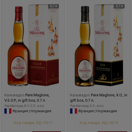
0,7 л
0,7 л
Кальвадос
Pere Magloire,
Кальвадос
Pere Magloire, X.O., in
V.S.O.P., in gift box, 0.7 л.
gift box, 0.7 л.
Пэр Маглуар, В.С.О.П., в п/у
Пэр Маглуар, X.O., в п/у
Франция | Нормандия
Франция | Нормандия
Код товара: ЛД-15211
Код товара: ЛД-15213