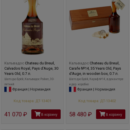
Кальвадос
Chateau du Breuil,
Кальвадос
Chateau du Breuil,
Calvados Royal, Pays d'Auge, 30
Carafe №14, 35 Years Old, Pays
Years Old, 0.7 л.
d'Auge, in wooden box, 0.7 л.
Шато дю Брёй, Кальвадос Ройял, 30-
Шато дю Брёй, Караф №14, в декантере
летний
и дер. коробке
Франция | Нормандия
Франция | Нормандия
Код товара: ДТ-13401
Код товара: ДТ-13402
41 070
руб
58 480
руб
В корзину
В корзину