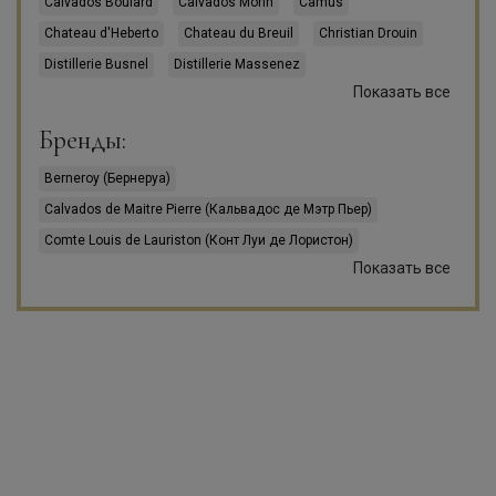
Calvados Boulard
Calvados Morin
Camus
Chateau d'Heberto
Chateau du Breuil
Christian Drouin
Distillerie Busnel
Distillerie Massenez
Показать все
Domaine Eric Bordelet
Domaine du Coquerel
Domaine du Manoir de Montreuil
Бренды:
Jean-Francois Guillouet-Huard
Le Pere Jules
Lecompte
Berneroy (Бернеруа)
Maison Ferrand
Maison Herout
Maison Prunier
Calvados de Maitre Pierre (Кальвадос де Мэтр Пьер)
Michel Breavoine
Pere Magloire
Pierre Huet
Comte Louis de Lauriston (Конт Луи де Лористон)
Roger Groult
Slaur Sardet
Spirit France Diffusion
Показать все
Coquerel (Кокрель)
Daron (Дарон)
Винокурня Нарочь
Дербентский коньячный комбинат
Du Pere Laize (Дю Пэр Лез)
Marquis d'Aguesseau (Маркиз д'Агессо)
Marquis de Montdidier (Маркиз де Мондидье)
Menorval (Менорвал)
Pere Magloire (Пэр Маглуар)
Pomme de Victor (Помм де Виктор)