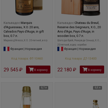
Кальвадос
Marquis
Кальвадос
Chateau du Breuil,
d'Aguesseau, X.O. 20 ans,
Reserve des Seigneurs, X.O., 20
Calvados Pays d’Auge, in gift
Ans d'Age, Pays d'Auge, in
box, 0.7 л.
wooden box, 0.7 л.
Маркиз д'Агессо, X.O. 20-летний, в п/у
Шато дю Брёй, Резерв де Сеньор, Х.О.,
20-летний, в дер. коробке
Франция | Нормандия
Франция | Нормандия
Код товара: ФТ-10460
Код товара: ДТ-13400
29 545
руб
22 180
руб
В корзину
В корзину
0,7 л
0,5 л