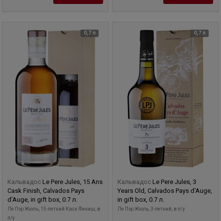
0,7 л
0,7 л
Кальвадос
Le Pere Jules, 15 Ans
Кальвадос
Le Pere Jules, 3
Cask Finish, Calvados Pays
Years Old, Calvados Pays d'Auge,
d'Auge, in gift box, 0.7 л.
in gift box, 0.7 л.
Ле Пэр Жюль, 15-летний Каск Финиш, в
Ле Пэр Жюль, 3-летний, в п/у
п/у