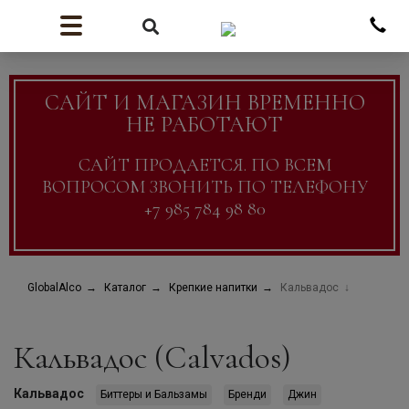
САЙТ И МАГАЗИН ВРЕМЕННО
НЕ РАБОТАЮТ
САЙТ ПРОДАЕТСЯ. ПО ВСЕМ
ВОПРОСОМ ЗВОНИТЬ ПО ТЕЛЕФОНУ
+7 985 784 98 80
GlobalAlco
Каталог
Крепкие напитки
Кальвадос
Кальвадос (Calvados)
Кальвадос
Биттеры и Бальзамы
Бренди
Джин