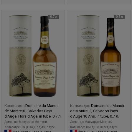
0,7 л
0,7 л
Кальвадос
Domaine du Manoir
Кальвадос
Domaine du Manoir
de Montreuil, Calvados Pays
de Montreuil, Calvados Pays
d'Auge, Hors d'Age, in tube, 0.7 л.
d'Auge 10 Ans, in tube, 0.7 л.
Домен дю Мануар де Монтрей,
Домен дю Мануар де Монтрей,
Кальвадос Пэй д'Ож, Ор д'Аж, в тубе
Кальвадос Пэй д'Ож 10 лет, в тубе