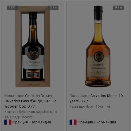
1971
0,7 л
0,7 л
Кальвадос
Christian Drouin,
Кальвадос
Calvados Morin, 10
Calvados Pays d'Auge, 1971, in
years, 0.7 л.
wooden box, 0.7 л.
Кальвадос Морен, 10-летний
Кристиан Друэн, Кальвадос Пэй д'Ож,
1971, в дер. коробке
Франция | Нормандия
Франция | Нормандия