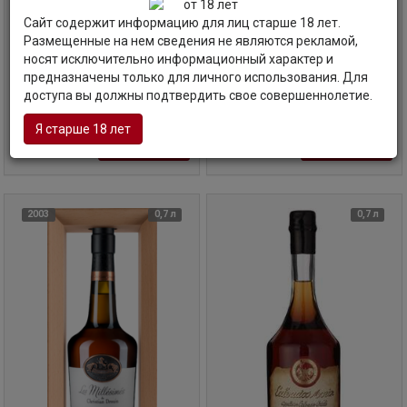
d'Hors, 30 years, 0.7 л.
Calvados Pays d'Auge, 2002, in
wooden box, 0.7 л.
Кальвадос Морен, Аж д'Ор, 30-летний
Сайт содержит информацию для лиц старше 18 лет.
Кристиан Друэн, Кальвадос Пэй д'Ож,
Размещенные на нем сведения не являются рекламой,
2002, в дер. коробке
носят исключительно информационный характер и
Франция | Нормандия
Франция | Нормандия
предназначены только для личного использования. Для
доступа вы должны подтвердить свое совершеннолетие.
Код товара: АР-56862
Код товара: ВЛ-63498
Я старше 18 лет
17 915
руб
22 605
руб
В корзину
В корзину
2003
0,7 л
0,7 л