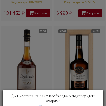
Код товара: ВЛ-49813
Код товара: АР-56855
134 450
руб
6 990
руб
В корзину
В корзину
0,7 л
2002
0,7 л
Для доступа на сайт необходимо подтвердить
возраст
Кальвадос
Calvados Morin, Age
Кальвадос
Christian Drouin,