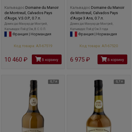
Кальвадос
Domaine du Manoir
Кальвадос
Domaine du Manoir
de Montreuil, Calvados Pays
de Montreuil, Calvados Pays
d'Auge, V.S.O.P., 0.7 л.
d'Auge 3 Ans, 0.7 л.
Домен дю Мануар де Монтрей,
Домен дю Мануар де Монтрей,
Кальвадос Пэй д'Ож, В.С.О.П.
Кальвадос Пэй д'Ож 3 года
Франция | Нормандия
Франция | Нормандия
Код товара: АЛ-67519
Код товара: АЛ-67520
10 460
руб
6 975
руб
В корзину
В корзину
0,7 л
0,7 л