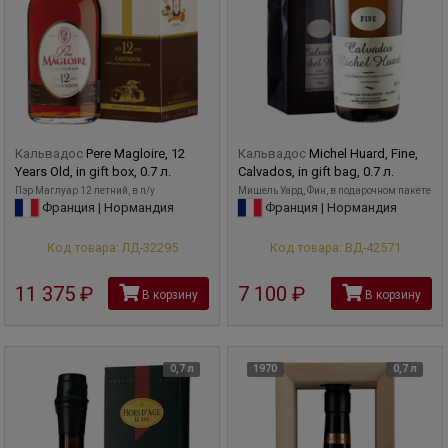
Кальвадос
Pere Magloire, 12
Кальвадос
Michel Huard, Fine,
Years Old, in gift box, 0.7 л.
Calvados, in gift bag, 0.7 л.
Пэр Маглуар 12 летний, в п/у
Мишель Уард, Фин, в подарочном пакете
Франция | Нормандия
Франция | Нормандия
Код товара: ЛД-32295
Код товара: ВД-42571
11 375
руб
7 100
руб
В корзину
В корзину
0,7 л
1970
0,7 л