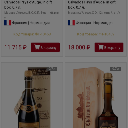
Calvados Pays d’Auge, in gift
Calvados Pays d’Auge, in gift
box, 0.7 л.
box, 0.7 л.
Маркиз д'Агессо, В.С.О.П. 4-летний, в п/
Маркиз д'Агессо, X.O. 12-летний, в п/у
у
Франция | Нормандия
Франция | Нормандия
Код товара: ФТ-10458
Код товара: ФТ-10459
11 715
руб
18 000
руб
В корзину
В корзину
0,7 л
0,7 л