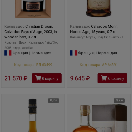
Кальвадос
Christian Drouin,
Кальвадос
Calvados Morin,
Calvados Pays d'Auge, 2003, in
Hors d'Age, 15 years, 0.7 л.
wooden box, 0.7 л.
Кальвадос Морен, Ор д'Аж, 15-летний
Кристиан Друэн, Кальвадос Пэй д'Ож,
2003, в дер. коробке
Франция | Нормандия
Франция | Нормандия
Код товара: ВЛ-63499
Код товара: АР-64391
21 570
руб
9 645
руб
В корзину
В корзину
0,7 л
0,7 л