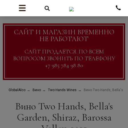
САЙТ И МАГАЗИН ВРЕМЕННО
НЕ РАБОТАЮТ
САЙТ ПРОДАЕТСЯ. ПО ВСЕМ
ВОПРОСОМ ЗВОНИТЬ ПО ТЕЛЕФОНУ
+7 985 784 98 80
GlobalAlco
Вино
Two Hands Wines
Вино Two Hands, Bella's Ga
Вино Two Hands, Bella's
Garden, Shiraz, Barossa