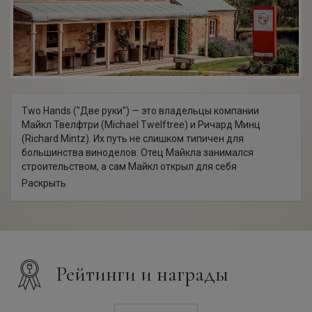
Two Hands ("Две руки") — это владельцы компании
Майкл Твелфтри (Michael Twelftree) и Ричард Минц
(Richard Mintz). Их путь не слишком типичен для
большинства виноделов. Отец Майкла занимался
строительством, а сам Майкл открыл для себя
очарование и многогранность винного мира лишь в 26
Раскрыть
лет — возраст, в котором отпрыски знаменитых
винодельческих фамилий уже давно работают в
компаниях своих родителей. Он не стал долго
раздумывать и почти сразу же, в 1998 году, открыл
собственную компанию, экспортировавшую продукцию
нескольких австралийских виноделен. Ричард Минц
Рейтинги и награды
заинтересовался винной тематикой, когда возглавлял
одну из ведущих бондарных компаний Австралии. В 1999
году у двух друзей родилась идея совместного проекта