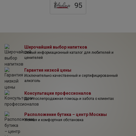
Two Hands. Философия Two Hands выражена просто —
95
"Качество без компромиссов". Табличку с этой надписью
можно найти и в лаборатории Two Hands, и на рекламе их
вин.
Широчайший выбор напитков
Самый информационный каталог для любителей и
ценителей
Гарантия низкой цены
Исключительно качественный и сертифицированный
алкоголь
Консультации профессионалов
До и послепродажная помощь и забота о клиентах
Расположение бутика – центр Москвы
Уютная и комфортная обстановка