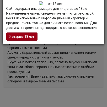
дубовые бочки, предварительно удалив осадок.
Выдержка вина вина длилась на протяжении 17 месяцев
Сайт содержит информацию для лиц старше 18 лет.
во французских дубовых бочках, из которых 14% — новые.
Размещенные на нем сведения не являются рекламой,
носят исключительно информационный характер и
предназначены только для личного использования. Для
доступа вы должны подтвердить свое совершеннолетие.
Органолептические характеристики:
Я старше 18 лет
Цвет:
Вино глубокого красно-рубинового цвета с
чернильными отсветами.
Аромат:
Выразительный аромат вина наполнен тонами
спелой черешни, суглинка и земли.
Вкус:
Вино покоряет полным, богатым вкусом с мягкими
танинами, сбалансированной кислотностью и стойким
послевкусием.
Гастрономия:
Вино идеально гармонирует с мясными
блюдами и выдержанными сырами.