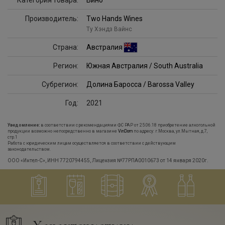
Категория товара:
Вино
Производитель:
Two Hands Wines
Ту Хэндз Вайнс
Страна:
Австралия
Регион:
Южная Австралия / South Australia
Субрегион:
Долина Баросса / Barossa Valley
Год:
2021
Уведомление:
в соответствии с рекомендациями ФС РАР от 25.06.18 приобретение алкогольной
продукции возможно непосредственно в магазине
VinDom
по адресу: г.Москва, ул.Мытная, д.7,
стр.1
Работа с юридическим лицам осуществляется в соответствии с действующим
законодательством.
ООО «Интел-С», ИНН 7720794455, Лицензия №77РПА0010673 от 14 января 2020г.