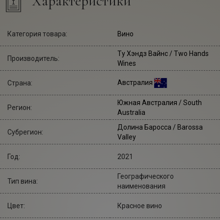
Характеристики
Категория товара:
Вино
Ту Хэндз Вайнс
/ Two Hands
Производитель:
Wines
Австралия
Страна:
Южная Австралия / South
Регион:
Australia
Долина Баросса / Barossa
Субрегион:
Valley
Год:
2021
Географического
Тип вина:
наименования
Цвет:
Красное вино