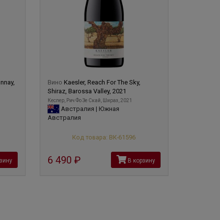
nnay,
Вино
Kaesler, Reach For The Sky,
Shiraz, Barossa Valley, 2021
Кеслер, Рич Фо Зе Скай, Шираз, 2021
Австралия | Южная
Австралия
Код товара: ВК-61596
6 490
руб
зину
В корзину