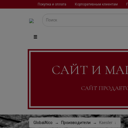
Покупка и оплата
Корпоративным клиентам
САЙТ И МА
САЙТ ПРОДАЕТСЯ
GlobalAlco
Производители
Kaesler