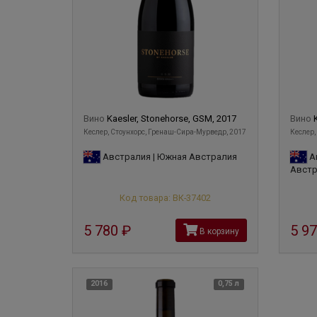
Вино
Kaesler, Stonehorse, GSM, 2017
Вино
Кеслер, Стоунхорс, Гренаш-Сира-Мурведр, 2017
Кеслер,
Австралия | Южная Австралия
А
Австр
Код товара: ВК-37402
5 780
руб
5 9
В корзину
2016
0,75 л