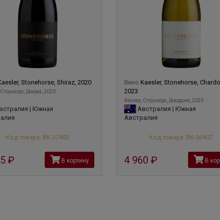
Kaesler, Stonehorse, Shiraz, 2020
Вино
Kaesler, Stonehorse, Chardo
2023
 Стоунхорс, Шираз, 2020
Кеслер, Стоунхорс, Шардоне, 2023
встралия | Южная
Австралия | Южная
алия
Австралия
Код товара: ВК-37403
Код товара: ВК-56407
75
руб
4 960
руб
В корзину
В кор