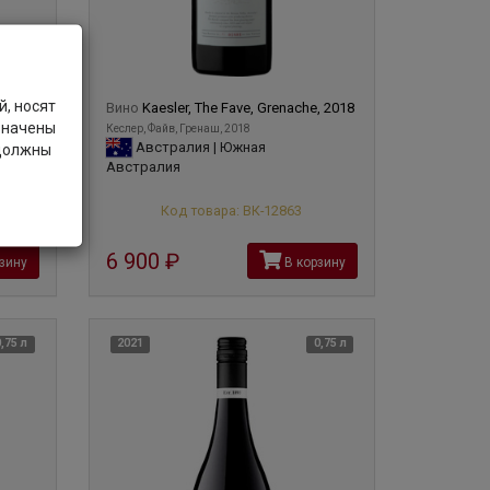
инограда сорта Шираз "Old Bastard", "Old Vine",
встралийского бленда Шираз и Каберне. Общее
, носят
 2018
Вино
Kaesler, The Fave, Grenache, 2018
значены
Кеслер, Файв, Гренаш, 2018
Австралия | Южная
 должны
Австралия
Код товара: ВК-12863
6 900
руб
зину
В корзину
0,75 л
2021
0,75 л