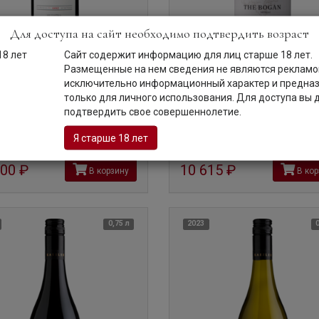
твенные, мощные, притягательные вина Kaesler — это созданные из в
ehorse", "The Bogan", а также "The Fave" из Гренаш и "WOMS" из а
водство составляет около 15000 ящиков в год.
Для доступа на сайт необходимо подтвердить возраст
Сайт содержит информацию для лиц старше 18 лет.
Размещенные на нем сведения не являются рекламой
Kaesler, Old Vine, Shiraz, 2018
Вино
Kaesler, The Bogan, Shiraz,
исключительно информационный характер и предна
 Олд Вайн, Шираз, 2018
Кеслер, Боган, Шираз, 2018
встралия | Южная
Австралия | Южная
только для личного использования. Для доступа вы
алия
Австралия
подтвердить свое совершеннолетие.
Код товара: ВК-12860
Код товара: ВК-12862
Я старше 18 лет
200
руб
10 615
руб
В корзину
В кор
0,75 л
2023