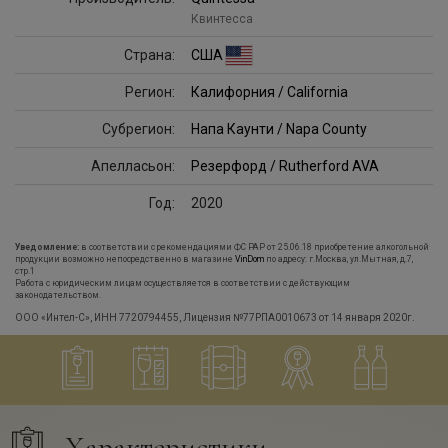
Квинтесса
Страна:
США
Регион:
Калифорния / California
Субрегион:
Напа Каунти / Napa County
Апелласьон:
Резерфорд / Rutherford AVA
Год:
2020
Уведомление:
в соответствии с рекомендациями ФС РАР от 25.06.18 приобретение алкогольной
продукции возможно непосредственно в магазине
VinDom
по адресу: г.Москва, ул.Мытная, д.7,
стр.1
Работа с юридическим лицам осуществляется в соответствии с действующим
законодательством.
ООО «Интел-С», ИНН 7720794455, Лицензия №77РПА0010673 от 14 января 2020г.
Характеристики