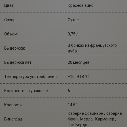
Цвет:
Красное вино
Сахар:
Сухое
Объем:
0,75 л
В бочках из французского
Выдержка:
дуба
Выдержка лет:
20 месяцев
Температура употребления:
+16...+18 °С.
Количество в упаковке:
6
Крепость:
14.5 °
Каберне Совиньон , Каберне
Виноград:
Фран , Мерло , Карменер ,
Пти Вердо