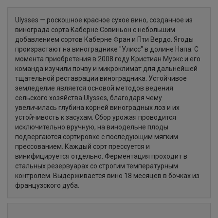
Ulysses — роскошное красное сухое вино, созданное из
винограда сорта Каберне Совиньон с небольшим
добавлением сортов Каберне Фран и Пти Вердо. Ягоды
произрастают на винограднике "Улисс" в долине Напа. С
момента приобретения в 2008 году Кристиан Муэкс и его
команда изучили почву и микроклимат для дальнейшей
тщательной реставрации виноградника. Устойчивое
земледелие является основой методов ведения
сельского хозяйства Ulysses, благодаря чему
увеличилась глубина корней виноградных лоз и их
устойчивость к засухам. Сбор урожая проводится
исключительно вручную, на винодельне плоды
подвергаются сортировке с последующим мягким
прессованием. Каждый сорт прессуется и
винифицируется отдельно. Ферментация проходит в
стальных резервуарах со строгим температурным
контролем. Выдерживается вино 18 месяцев в бочках из
французского дуба.