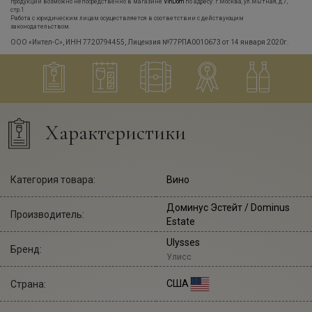
продукции возможно непосредственно в магазине
VinDom
по адресу: г.Москва, ул.Мытная, д.7,
стр.1
Работа с юридическим лицам осуществляется в соответствии с действующим
законодательством.
ООО «Интел-С», ИНН 7720794455, Лицензия №77РПА0010673 от 14 января 2020г.
Характеристики
Категория товара:
Вино
Доминус Эстейт
/ Dominus
Производитель:
Estate
Ulysses
Бренд:
Улисс
США
Страна: