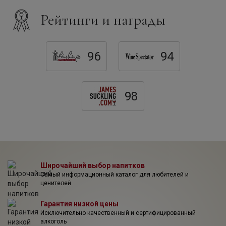
ценность в экстраординарном качестве сорта Каберне
Рейтинги и награды
Совиньон, который занимает больше половины общей
площади посадок. Остальную часть занимают сорта
Каберне Фран, Мерло и Пти Вердо.
96
94
98
Широчайший выбор напитков
Самый информационный каталог для любителей и
ценителей
Гарантия низкой цены
Исключительно качественный и сертифицированный
алкоголь