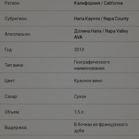
Регион:
Калифорния / California
Субрегион:
Напа Каунти / Napa County
Долина Напа / Napa Valley
Апелласьон:
AVA
Год:
2013
Географического
Тип вина:
наименования
Цвет:
Красное вино
Сахар:
Сухое
Объем:
1,5 л
В бочках из французского
Выдержка:
дуба