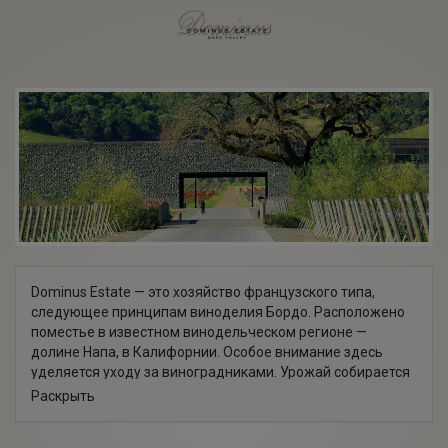
Dominus Estate — это хозяйство французского типа,
следующее принципам виноделия Бордо. Расположено
поместье в известном винодельческом регионе —
долине Напа, в Калифорнии. Особое внимание здесь
уделяется уходу за виноградниками. Урожай собирается
вручную, после ферментации и выдержки в бочках из
Раскрыть
французского дуба вино бутилируется без фильтрации.
Хозяин поместья — известный французский винодел