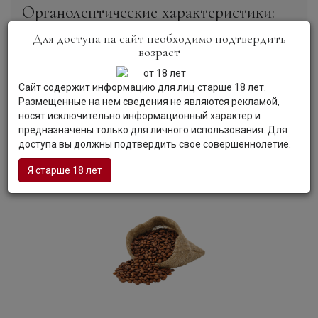
Органолептические характеристики:
Для доступа на сайт необходимо подтвердить
возраст
Цвет:
Вино непрозрачного фиолетового цвета.
Аромат:
Букет вина, чистый и свежий, раскрывается
ароматами малины и сливы, оттенками мокко и
Сайт содержит информацию для лиц старше 18 лет.
табачными нотами.
Размещенные на нем сведения не являются рекламой,
Вкус:
В ярком, бархатистом вкусе вина глубокие ноты
носят исключительно информационный характер и
ежевики и темной сливы дополняются изысканными
предназначены только для личного использования. Для
минеральными оттенками.
доступа вы должны подтвердить свое совершеннолетие.
Гастрономия:
Вино хорошо сочетается с мясом птицы
под сливочным соусом, грибными закусками, сырами.
Я старше 18 лет