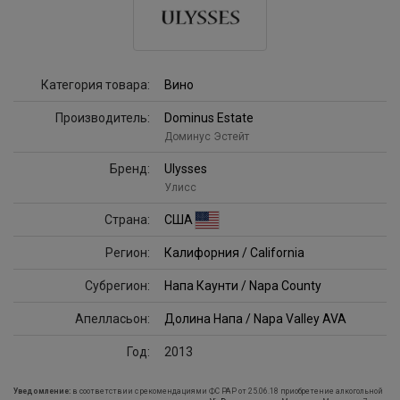
Категория товара:
Вино
Производитель:
Dominus Estate
Доминус Эстейт
Бренд:
Ulysses
Улисс
Страна:
США
Регион:
Калифорния / California
Субрегион:
Напа Каунти / Napa County
Апелласьон:
Долина Напа / Napa Valley AVA
Год:
2013
Уведомление:
в соответствии с рекомендациями ФС РАР от 25.06.18 приобретение алкогольной