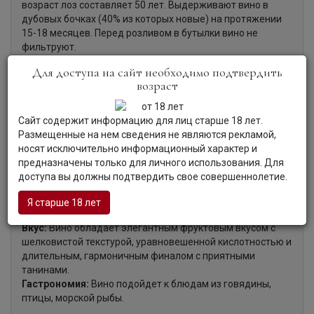
возраст лоз составляет 50 лет. Выдерживают вино в
дубовых бочках (40% из которых новые) на протяжении
15-18 месяцев. Перед розливом в бутылки вино не
фильтруют.
Для доступа на сайт необходимо подтвердить
возраст
Органолептические характеристики:
Сайт содержит информацию для лиц старше 18 лет.
Размещенные на нем сведения не являются рекламой,
Цвет:
Вино темно-рубинового цвета с вишневыми
носят исключительно информационный характер и
бликами.
предназначены только для личного использования. Для
Аромат:
Богатый, чистый аромат вина наполнен тонами
доступа вы должны подтвердить свое совершеннолетие.
спелых черных фруктов и ягод (ежевики, черной
смородины, сливы), а также нотами лакрицы, фиалки и
Я старше 18 лет
сладких специй.
Вкус:
Вино обладает элегантным фруктовым вкусом c
шелковистой текстурой, уравновешенной кислотностью и
длительным, гармоничным финалом с приятными
танинами.
Гастрономия:
Вино подойдет к блюдам из говядины,
птицы, морской рыбы.