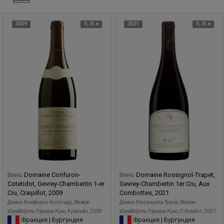
2009
0,75 л
2021
0,75 л
Вино
Domaine Confuron-
Вино
Domaine Rossignol-Trapet,
Cotetidot, Gevrey-Chambertin 1-er
Gevrey-Chambertin 1er Cru, Aux
Cru, Craipillot, 2009
Combottes, 2021
Домен Конфюрон-Котетидо, Жевре
Домен Россиньоль-Трапе, Жевре-
Шамбертен Премье Крю, Крэпийо, 2009
Шамбертен Премье Крю, О Комбот, 2021
Франция | Бургундия
Франция | Бургундия