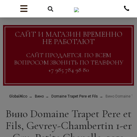
САЙТ И МАГАЗИН ВРЕМЕННО
НЕ РАБОТАЮТ
САЙТ ПРОДАЕТСЯ. ПО ВСЕМ
ВОПРОСОМ ЗВОНИТЬ ПО ТЕЛЕФОНУ
+7 985 784 98 80
GlobalAlco
Вино
Domaine Trapet Pere et Fils
Вино Domaine Trape
Вино Domaine Trapet Pere et
Fils, Gevrey-Chambertin 1-er