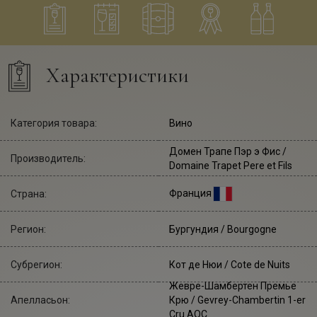
Характеристики
Категория товара:
Вино
Домен Трапе Пэр э Фис
/
Производитель:
Domaine Trapet Pere et Fils
Франция
Страна:
Регион:
Бургундия / Bourgogne
Субрегион:
Кот де Нюи / Cote de Nuits
Жевре-Шамбертен Премье
Апелласьон:
Крю / Gevrey-Chambertin 1-er
Cru AOC