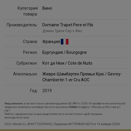
Категория
Вино
товара:
Производитель:
Domaine Trapet Pere et Fils
Домен Трапе Пэр э Фис
Страна:
Франция
Регион:
Бургундия / Bourgogne
Субрегион:
Кот де Нюи / Cote de Nuits
Апелласьон:
Жевре-Шамбертен Премье Крю / Gevrey-
Chambertin 1-er Cru AOC
Год:
2019
Уведомление:
в соответствии с рекомендациями ФС РАР от 25.06.18 приобретение алкогольной
продукции возможно непосредственно в магазине
VinDom
по адресу: г.Москва, ул.Мытная, д.7,
стр.1
Работа с юридическим лицам осуществляется в соответствии с действующим
законодательством.
ООО «Интел-С», ИНН 7720794455, Лицензия №77РПА0010673 от 14 января 2020г.