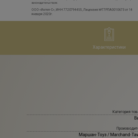
законодательством.
ООО «Интел-С», ИНН 7720794455, Лицензия №77РПА0010673 от 14
января 2020г.
Характеристики
Категория тов
В
Производит
Маршан-Тоуз
/ Marchand-Ta