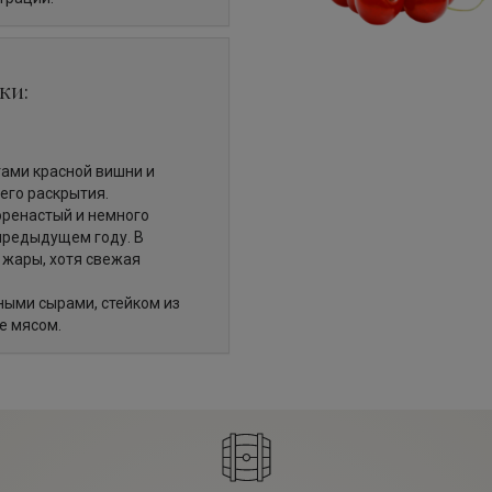
ки:
тами красной вишни и
его раскрытия.
оренастый и немного
предыдущем году. В
 жары, хотя свежая
ыми сырами, стейком из
е мясом.