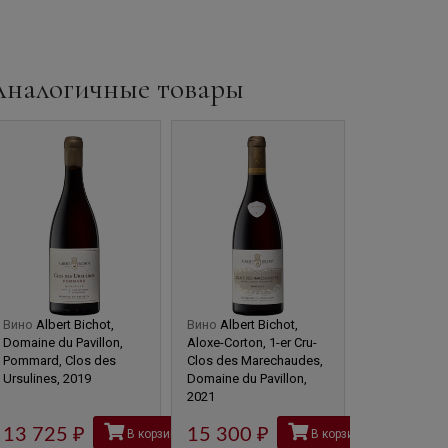
Аналогичные товары
Вино
Albert Bichot,
Вино
Albert Bichot,
Вино
Domain
Domaine du Pavillon,
Aloxe-Corton, 1-er Cru-
Bellene, Bea
Pommard, Clos des
Clos des Marechaudes,
Cru, Cuvee d
Ursulines, 2019
Domaine du Pavillon,
Cinquantenair
2021
Vignes, 2017
13 725
руб
15 300
руб
13 430
В корзину
В корзину