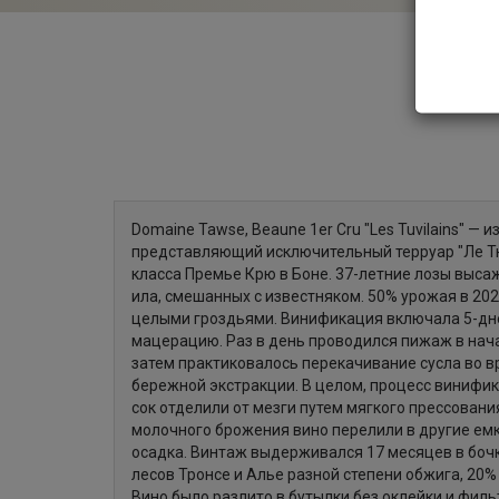
Domaine Tawse, Beaune 1er Cru "Les Tuvilains" — 
представляющий исключительный терруар "Ле Т
класса Премье Крю в Боне. 37-летние лозы высаж
ила, смешанных с известняком. 50% урожая в 20
целыми гроздьями. Винификация включала 5-д
мацерацию. Раз в день проводился пижаж в нач
затем практиковалось перекачивание сусла во 
бережной экстракции. В целом, процесс винифик
сок отделили от мезги путем мягкого прессовани
молочного брожения вино перелили в другие ем
осадка. Винтаж выдерживался 17 месяцев в бочк
лесов Тронсе и Алье разной степени обжига, 20%
Вино было разлито в бутылки без оклейки и филь