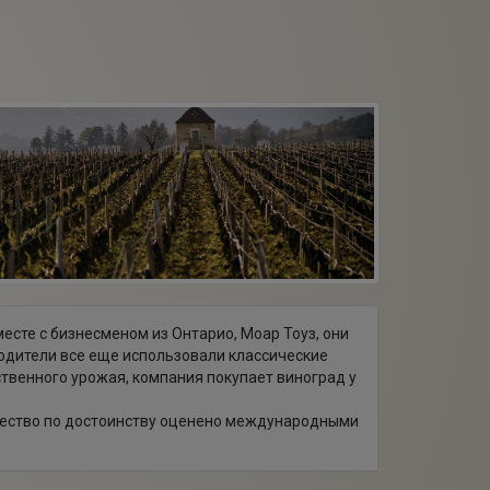
есте с бизнесменом из Онтарио, Моар Тоуз, они
водители все еще использовали классические
венного урожая, компания покупает виноград у
ачество по достоинству оценено международными