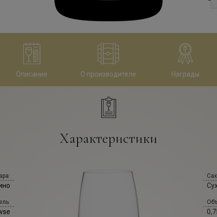
Описание
О производителе
Награды
Характеристики
ара:
Сах
ино
Су
ель:
Объ
wse
0,7