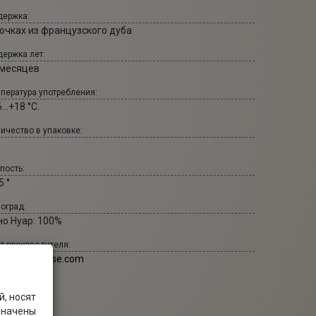
ержка:
бочках из французского дуба
ержка лет:
 месяцев
пература употребления:
...+18 °С.
ичество в упаковке:
пость:
5 °
оград:
но Нуар: 100%
т производителя:
rchand-tawse.com
, носят
значены