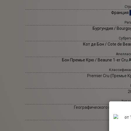
Стр
Франция
Рег
Бургундия / Bourgo
Субрег
Кот де Бон / Cote de Be
Апеллас
Бон Премье Крю / Beaune 1-er Cru 
Классифика
Premier Cru (Премье К
2
Тип в
Географического наименова
Ц
Красное в