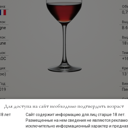
ана:
Объ
0,7
Выд
ион:
В 
gne
Выд
ион:
18
aune
Тем
ьон:
+16
AOC
Кре
ция:
13 
рю)
Вин
Год:
Пи
019
Сай
ина:
de
ния
Для доступа на сайт необходимо подтвердить возраст
Сайт содержит информацию для лиц старше 18 лет.
Размещенные на нем сведения не являются рекламой
исключительно информационный характер и предна