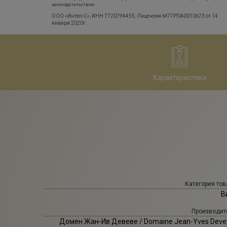
законодательством.
ООО «Интел-С», ИНН 7720794455, Лицензия №77РПА0010673 от 14
января 2020г.
Характеристики
Категория тов
В
Производит
Домен Жан-Ив Девеве
/ Domaine Jean-Yves Deve