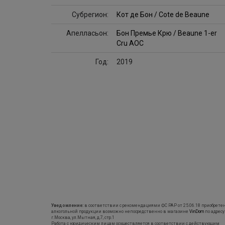
Субрегион:
Кот де Бон / Cote de Beaune
Апелласьон:
Бон Премье Крю / Beaune 1-er
Cru AOC
Год:
2019
Уведомление:
в соответствии с рекомендациями ФС РАР от 25.06.18 приобрете
алкогольной продукции возможно непосредственно в магазине
VinDom
по адресу
г.Москва, ул.Мытная, д.7, стр.1
Работа с юридическим лицам осуществляется в соответствии с действующим