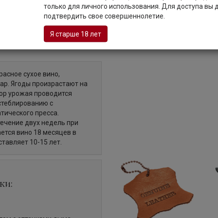
только для личного использования. Для доступа вы
подтвердить свое совершеннолетие.
Описание
Я старше 18 лет
красное сухое вино,
уар. Ягоды произрастают на
бор урожая проводится
стеблированию с
ического пресса.
ечение двух недель при
ется вино 18 месяцев в
ставляет 10-15 лет.
ки: