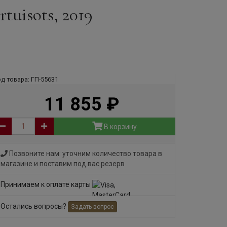
tuisots, 2019
д товара: ГП-55631
11 855
руб
В корзину
Позвоните нам: уточним количество товара в
магазине и поставим под вас резерв
Принимаем к оплате карты
Остались вопросы?
Задать вопрос