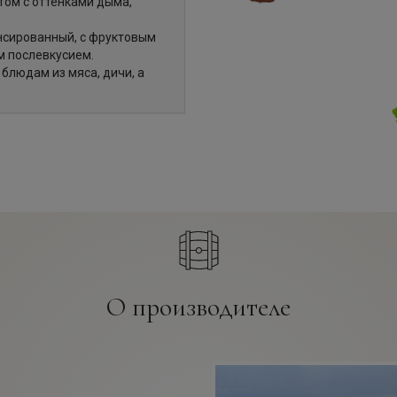
ом с оттенками дыма,
нсированный, с фруктовым
м послевкусием.
блюдам из мяса, дичи, а
О производителе