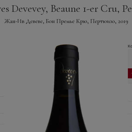
es Devevey, Beaune 1-er Cru, Per
Жан-Ив Девеве, Бон Премье Крю, Пертюизо, 2019
Ко