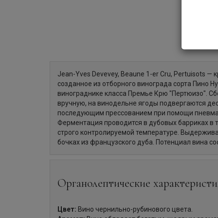
Jean-Yves Devevey, Beaune 1-er Cru, Pertuisots — 
созданное из отборного винограда сорта Пино Н
винограднике класса Премье Крю "Пертюизо". С
вручную, на винодельне ягоды подвергаются де
последующим прессованием при помощи пневмат
Ферментация проводится в дубовых барриках в т
строго контролируемой температуре. Выдержива
бочках из французского дуба. Потенциал вина со
Органолептические характеристи
Цвет:
Вино чернильно-рубинового цвета.