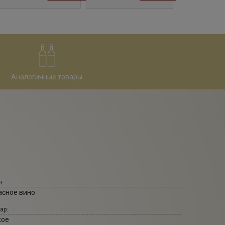
Аналогичные товары
т:
асное вино
ар:
хое