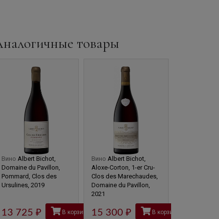
Аналогичные товары
Вино
Albert Bichot,
Вино
Albert Bichot,
Вино
Domain
Domaine du Pavillon,
Aloxe-Corton, 1-er Cru-
Bellene, Bea
Pommard, Clos des
Clos des Marechaudes,
Cru, Cuvee d
Ursulines, 2019
Domaine du Pavillon,
Cinquantenair
2021
Vignes, 2017
13 725
руб
15 300
руб
13 430
В корзину
В корзину