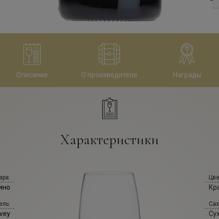
Описание
О производителе
Награды
Характеристики
ара:
Цве
ино
Кр
ель:
Сах
vey
Су