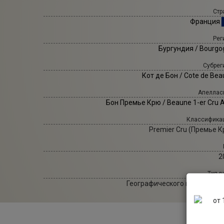
Стр
Франция
Рег
Бургундия / Bourgo
Субрег
Кот де Бон / Cote de Be
Апеллас
Бон Премье Крю / Beaune 1-er Cru 
Классифика
Premier Cru (Премье К
2
Тип в
Географического наименова