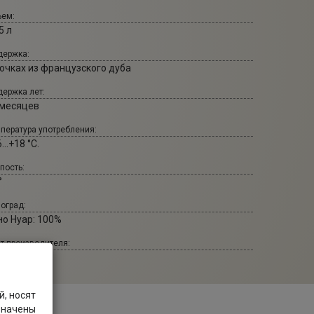
ем:
5 л
ержка:
бочках из французского дуба
ержка лет:
 месяцев
пература употребления:
...+18 °С.
пость:
°
оград:
но Нуар: 100%
т производителя:
vevey.com
, носят
значены