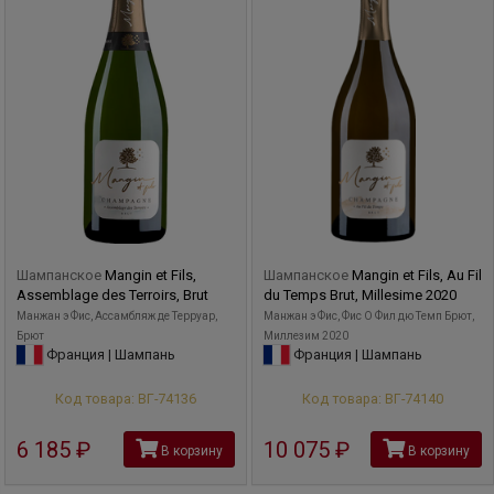
Шампанское
Mangin et Fils,
Шампанское
Mangin et Fils, Au Fil
Assemblage des Terroirs, Brut
du Temps Brut, Millesime 2020
Манжан э Фис, Ассамбляж де Терруар,
Манжан э Фис, Фис О Фил дю Темп Брют,
Брют
Миллезим 2020
Франция | Шампань
Франция | Шампань
Код товара: ВГ-74136
Код товара: ВГ-74140
6 185
руб
10 075
руб
В корзину
В корзину