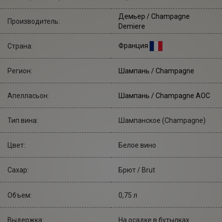
Демьер
/ Champagne
Производитель:
Demiere
Франция
Страна:
Регион:
Шампань / Champagne
Апелласьон:
Шампань / Champagne AOC
Тип вина:
Шампанское (Champagne)
Цвет:
Белое вино
Сахар:
Брют / Brut
Объем:
0,75 л
Выдержка:
На осадке в бутылках