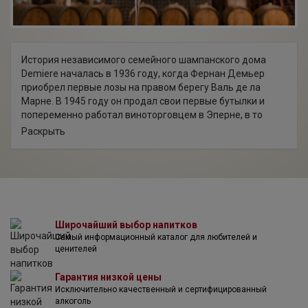
История независимого семейного шампанского дома
Demiere началась в 1936 году, когда Фернан Демьер
приобрел первые лозы на правом берегу Валь де ла
Марне. В 1945 году он продал свои первые бутылки и
попеременно работал виноторговцем в Эперне, в то
время как его жена, Кайя, работала на виноградниках. В
Раскрыть
1956 году площадь виноградников увеличилась до 32 га.
В этом же году в семейное дело включается сын
Фернана, Джек. Ему тогда было 16 лет, и его целью было
развитие бизнеса. Вместе со своей будущей женой,
Арлетт, он дал новый импульс развитию дома: они
расширяют виноградники, оказывают малым виноделам
услуги по фильтрации, дегоржажу и бутилированию,
Широчайший выбор напитков
Самый информационный каталог для любителей и
закупают оборудование для виноделия. В начале 1980-х
ценителей
дом придерживался Устава частных погребов , что
отражает его методы работы (в то время в Шампани
Гарантия низкой цены
было всего около десяти членов). Сегодня – это
Исключительно качественный и сертифицированный
сообщество Независимых виноделов “Vigneron
алкоголь
Independant”. В 1998 году к управлению домом