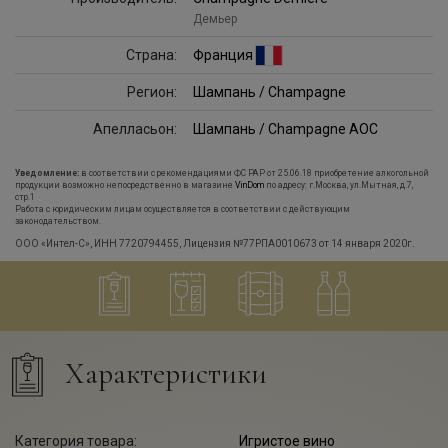
Демьер
Страна:
Франция
Регион:
Шампань / Champagne
Апелласьон:
Шампань / Champagne AOC
Уведомление:
в соответствии с рекомендациями ФС РАР от 25.06.18 приобретение алкогольной
продукции возможно непосредственно в магазине
VinDom
по адресу: г.Москва, ул.Мытная, д.7,
стр.1
Работа с юридическим лицам осуществляется в соответствии с действующим
законодательством.
ООО «Интел-С», ИНН 7720794455, Лицензия №77РПА0010673 от 14 января 2020г.
Характеристики
Категория товара:
Игристое вино