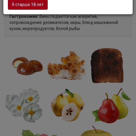
сливочной текстурой, фруктово-цветочными оттенками и
Я старше 18 лет
нюансами тостов в долгом послевкусии.
Гастрономия:
Вино подается как аперитив,
сопровождение деликатесов, икры, блюд изысканной
кухни, морепродуктов, белой рыбы.