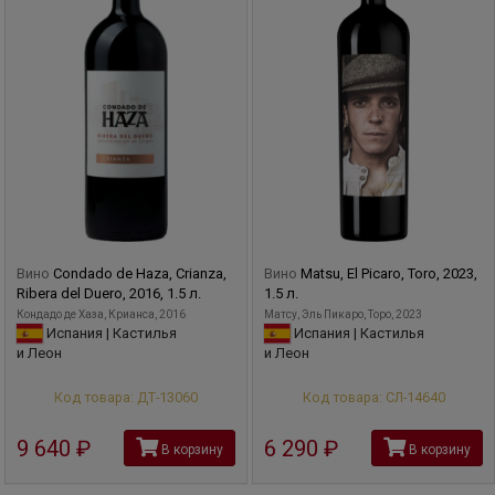
Вино
Condado de Haza, Crianza,
Вино
Matsu, El Picaro, Toro, 2023,
Ribera del Duero, 2016, 1.5 л.
1.5 л.
Кондадо де Хаза, Крианса, 2016
Матсу, Эль Пикаро, Торо, 2023
Испания | Кастилья
Испания | Кастилья
и Леон
и Леон
Код товара: ДТ-13060
Код товара: СЛ-14640
9 640
руб
6 290
руб
В корзину
В корзину