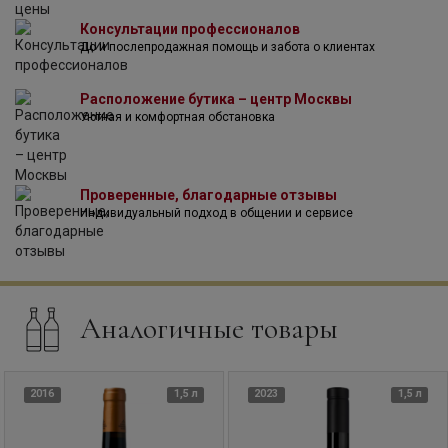
сделанных из французского дуба.
Консультации профессионалов
Винодельня является обладателем девяти наград,
До и послепродажная помощь и забота о клиентах
полученных на международном конкурсе "London Wine
Competition", в котором участвуют винодельни из 36
стран со всего мира. Кроме того, Bodegas Habla
Расположение бутика – центр Москвы
заслужила звания "Лучшая винодельня года".
Уютная и комфортная обстановка
Проверенные, благодарные отзывы
Индивидуальный подход в общении и сервисе
Аналогичные товары
2016
1,5 л
2023
1,5 л