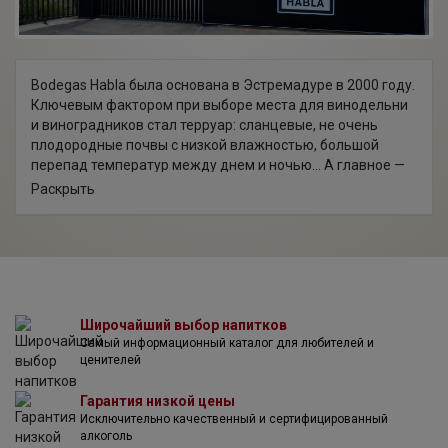
Bodegas Habla была основана в Эстремадуре в 2000 году.
Ключевым фактором при выборе места для винодельни
и виноградников стал терруар: сланцевые, не очень
плодородные почвы с низкой влажностью, большой
перепад температур между днем ​​и ночью... А главное —
особый микроклимат местности, позволяющий добиться
Раскрыть
большей выразительности каждого из посаженных
сортов. Для культивирования были отобраны как
автохтонные, так и основные международные сорта.
Каждому сорту был отведен свой участок с уникальными
почвенными характеристиками. Все виноградники,
разбитые в общей сложности на 70 участков,
обрабатываются исключительно органическими
Широчайший выбор напитков
Самый информационный каталог для любителей и
методами. Урожай собирается и тщательно отбирается
ценителей
вручную. Во время этого процесса более 25% урожая
выбрасывается. Все перемещения винограда на
Гарантия низкой цены
винодельне осуществляются под действием силы
Исключительно качественный и сертифицированный
тяжести, чтобы сохранить оптимальное состояние
алкоголь
плодов. Выдержка вин проходит в разных бочках, всегда