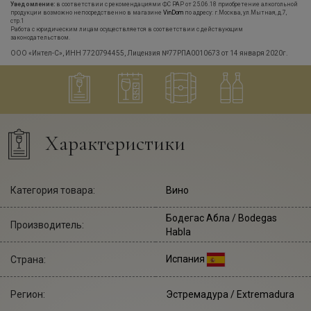
Уведомление:
в соответствии с рекомендациями ФС РАР от 25.06.18 приобретение алкогольной
продукции возможно непосредственно в магазине
VinDom
по адресу: г.Москва, ул.Мытная, д.7,
стр.1
Работа с юридическим лицам осуществляется в соответствии с действующим
законодательством.
ООО «Интел-С», ИНН 7720794455, Лицензия №77РПА0010673 от 14 января 2020г.
Характеристики
Категория товара:
Вино
Бодегас Абла
/ Bodegas
Производитель:
Habla
Испания
Страна:
Регион:
Эстремадура / Extremadura