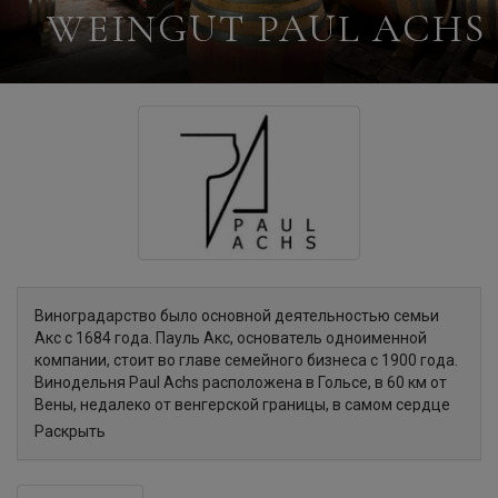
WEINGUT PAUL ACHS
Виноградарство было основной деятельностью семьи
Акс с 1684 года. Пауль Акс, основатель одноименной
компании, стоит во главе семейного бизнеса с 1900 года.
Винодельня Paul Achs расположена в Гольсе, в 60 км от
Вены, недалеко от венгерской границы, в самом сердце
впечатляющего и красивого природного рая — Северного
Раскрыть
Бургенланда. Винодельне принадлежат 25 га
виноградников, разбитых на 40 участков, каждый из
которых обладает своим уникальным терруаром. Такое