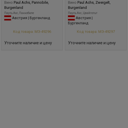
Вино
Paul Achs, Pannobile,
Вино
Paul Achs, Zweigelt,
Burgenland
Burgenland
Пауль Ахс, Паннобиле
Пауль Ахс, Цвайгельт
Австрия | Бургенланд
Австрия |
Бургенланд
Код товара: МЭ-49296
Код товара: МЭ-49297
Уточните наличие и цену
Уточните наличие и цену