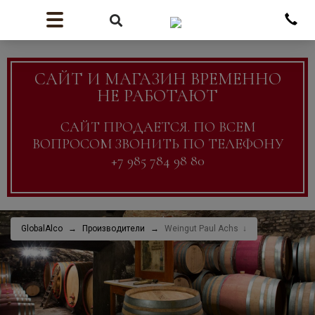
САЙТ И МАГАЗИН ВРЕМЕННО
НЕ РАБОТАЮТ
САЙТ ПРОДАЕТСЯ. ПО ВСЕМ
ВОПРОСОМ ЗВОНИТЬ ПО ТЕЛЕФОНУ
+7 985 784 98 80
GlobalAlco
Производители
Weingut Paul Achs