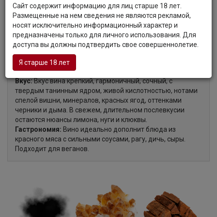
Органолептические характеристики:
Сайт содержит информацию для лиц старше 18 лет.
Размещенные на нем сведения не являются рекламой,
носят исключительно информационный характер и
Цвет:
Вино темного рубиново-гранатового цвета с
предназначены только для личного использования. Для
лиловыми бликами.
доступа вы должны подтвердить свое совершеннолетие.
Аромат:
Привлекательный аромат вина наполнен тонами
темных лесных ягод, оттенками ценных пород древесины
Я старше 18 лет
и засахаренной цедры апельсина.
Вкус:
Вкус вина крепкий, гармоничный, сочный, с
твердым танинным ядром, живой кислотностью, нотами
спелой вишни, минералов, красных ягод, оттенками
черники и дыма. В свежем, длительном послевкусии
остаются нюансы лимона, нуги и клюквы.
Гастрономия:
Вино идеально дополнит блюда из
красного мяса с сильными соусами, рагу, дичь, сыры.
Подходит для веганов.