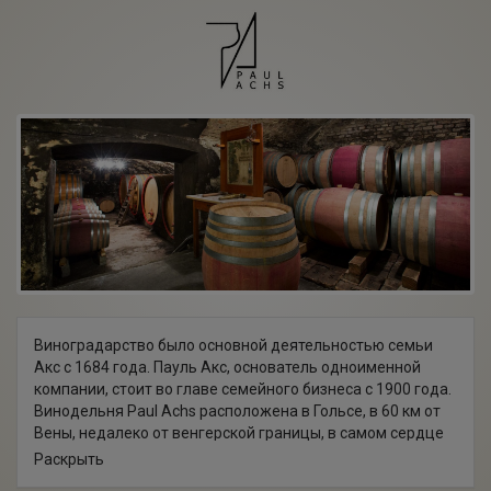
Виноградарство было основной деятельностью семьи
Акс с 1684 года. Пауль Акс, основатель одноименной
компании, стоит во главе семейного бизнеса с 1900 года.
Винодельня Paul Achs расположена в Гольсе, в 60 км от
Вены, недалеко от венгерской границы, в самом сердце
впечатляющего и красивого природного рая — Северного
Раскрыть
Бургенланда. Винодельне принадлежат 25 га