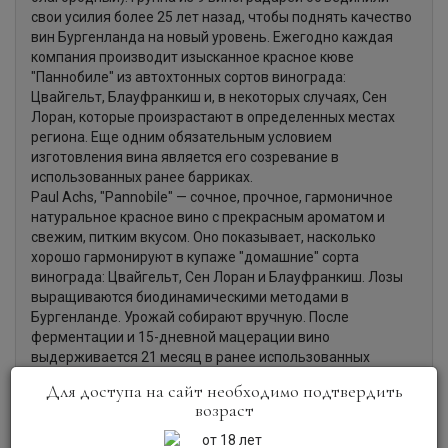
свои усилия более 25 лет назад, чтобы поднять качество
вин Бургенланда на новый уровень. Ежегодно каждая
компания производит изысканное красное кюве
"Паннобиле" из автохтонных сортов винограда:
Цвайгельт, Блауфранкиш и, в некоторых случаях, Сен
Лоран, которые произрастают в определенных местах
региона. Еще одним обязательным условием
изготовления вина является его созревание в
использованных ранее барриках.
Paul Achs, "Pannobile" — сочное, прочное, гармоничное
натуральное красное вино с прекрасным ароматом и
свежим, питким вкусом. Оно показывает, насколько
хорошо гармонируют в купаже "домашние" сорта
винограда: Цвайгельт, Сен Лоран и Блауфранкиш. Лозы
выращиваются биодинамическими методами в
Бургенланде. Урожай собирают вручную. После
ферментации и 15-дневной мацерации вино
выдерживается 21 месяц в ранее использованных
барриках и 300-литровых дубовых бочках.
Для доступа на сайт необходимо подтвердить
возраст