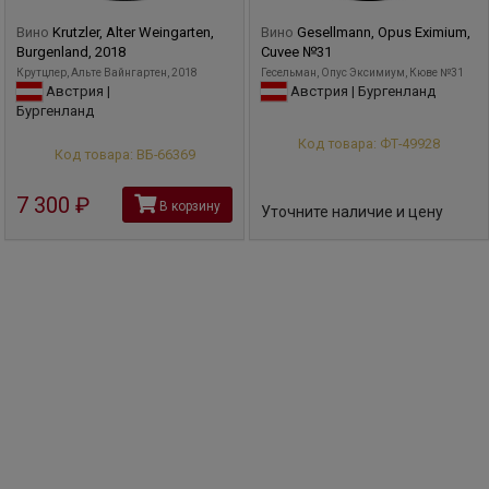
Вино
Krutzler, Alter Weingarten,
Вино
Gesellmann, Opus Eximium,
Burgenland, 2018
Cuvee №31
Крутцлер, Альте Вайнгартен, 2018
Гесельман, Опус Эксимиум, Кюве №31
Австрия |
Австрия | Бургенланд
Бургенланд
Код товара: ФТ-49928
Код товара: ВБ-66369
7 300
руб
В корзину
Уточните наличие и цену