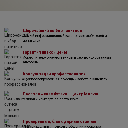
виноградников, разбитых на 40 участков, каждый из
которых обладает своим уникальным терруаром. Такое
разнообразие почв и климатических условий —
идеальная основа для создания захватывающих,
аутентичных вин. Винодельня была сертифицирована как
биодинамическая с 2006 года. Хотя и ранее на
Широчайший выбор напитков
Самый информационный каталог для любителей и
виноградниках не использовались искусственные
ценителей
удобрения. Сорняки всегда удалялись механически и
никогда химически. Компания старается вносить свой
Гарантия низкой цены
вклад в биоразнообразие и поддерживать почву
Исключительно качественный и сертифицированный
естественными, природными средствами.
алкоголь
Консультации профессионалов
До и послепродажная помощь и забота о клиентах
Расположение бутика – центр Москвы
Уютная и комфортная обстановка
Проверенные, благодарные отзывы
Индивидуальный подход в общении и сервисе