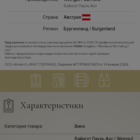
Вайнгут Пауль Ахс
Страна:
Австрия
Регион:
Бургенланд / Burgenland
Уведомление:
в соответствии с рекомендациями ФС РАР от 25.06.18 приобретение алкогольной
продукции возможно непосредственно в магазине
VinDom
по адресу: г.Москва, ул.Мытная, д.7,
стр.1
Работа с юридическим лицам осуществляется в соответствии с действующим
законодательством.
ООО «Интел-С», ИНН 7720794455, Лицензия №77РПА0010673 от 14 января 2020г.
Характеристики
Категория товара:
Вино
Вайнгут Пауль Ахс
/ Weingut