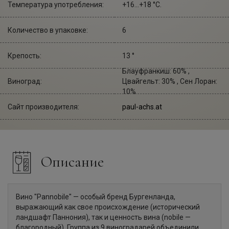
Температура употребления:
+16...+18 °С.
Количество в упаковке:
6
Крепость:
13 °
Блауфранкиш: 60% ,
Виноград:
Цвайгельт: 30% , Сен Лоран:
10%
Сайт производителя:
paul-achs.at
Описание
Вино "Pannobile" — особый бренд Бургенланда,
выражающий как свое происхождение (исторический
ландшафт Паннония), так и ценность вина (nobile —
благородный). Группа из 9 виноградарей объединили