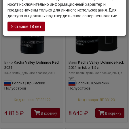
носят исключительно информационный характер и
предназначены только для личного использования. Для
доступа вы должны подтвердить свое совершеннолетие.
Я старше 18 лет
Вино
Kacha Valley, Dolinnoe Red,
Вино
Kacha Valley, Dolinnoe Red,
2021
2021, in tube, 1.5 л.
Кача Велли, Долинное Красное, 2021
Кача Велли, Долинное Красное, 2021, в
тубе
Россия | Крымский
Россия | Крымский
Полуостров
Полуостров
Код товара: ЛГ-33122
Код товара: ЛГ-33123
4 815
руб
8 640
руб
В корзину
В корзину