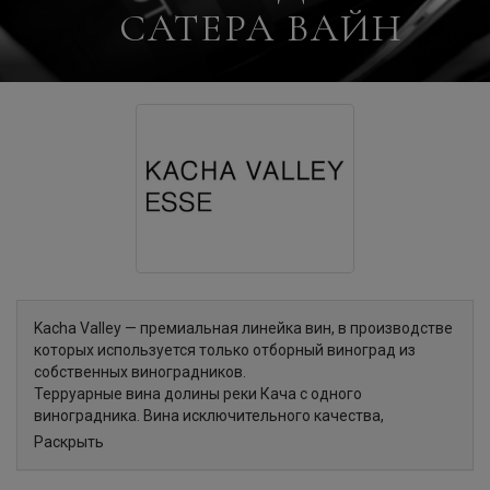
САТЕРА ВАЙН
Kacha Valley — премиальная линейка вин, в производстве
которых используется только отборный виноград из
собственных виноградников.
Терруарные вина долины реки Кача с одного
виноградника. Вина исключительного качества,
выдержанные в новой французской бочке. В
Раскрыть
зависимости от года, в ассортимент включаются лучшие
моносепажные вина винодельни.