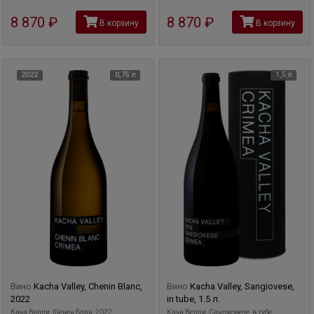
8 870
руб
8 870
руб
В корзину
В корзину
2022
0,75 л
1,5 л
Вино
Kacha Valley, Chenin Blanc,
Вино
Kacha Valley, Sangiovese,
2022
in tube, 1.5 л.
Кача Велли, Шенен Блан, 2022
Кача Велли, Санджовезе, в тубе