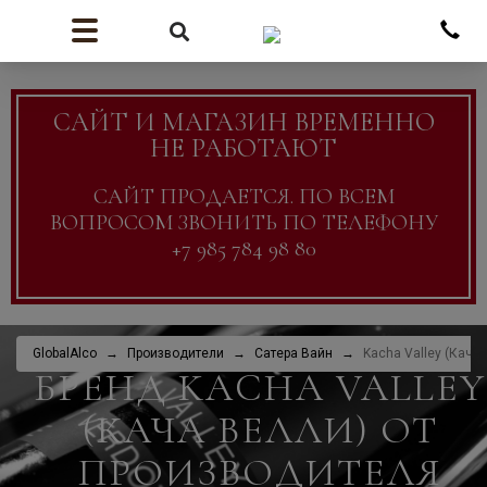
САЙТ И МАГАЗИН ВРЕМЕННО
НЕ РАБОТАЮТ
САЙТ ПРОДАЕТСЯ. ПО ВСЕМ
ВОПРОСОМ ЗВОНИТЬ ПО ТЕЛЕФОНУ
+7 985 784 98 80
GlobalAlco
Производители
Сатера Вайн
Kacha Valley (Кача
БРЕНД KACHA VALLEY
(КАЧА ВЕЛЛИ) ОТ
ПРОИЗВОДИТЕЛЯ