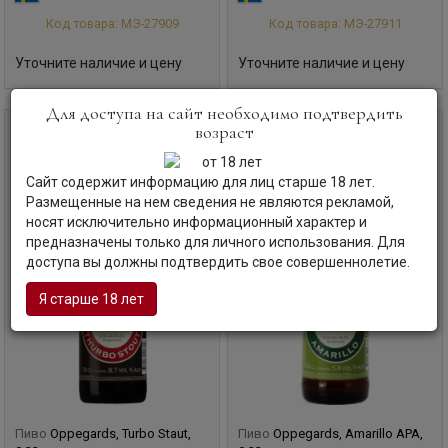
Код товара: МЭ-27909
Код товара: МЭ-27911
Уточните наличие и цену
Уточните наличие и цену
Для доступа на сайт необходимо подтвердить
возраст
0,33 л
0,33 л
Сайт содержит информацию для лиц старше 18 лет.
Размещенные на нем сведения не являются рекламой,
носят исключительно информационный характер и
предназначены только для личного использования. Для
доступа вы должны подтвердить свое совершеннолетие.
Я старше 18 лет
Пиво
Oppegards, Turbo Staut,
Пиво
Oppegards, Amarillo APA,