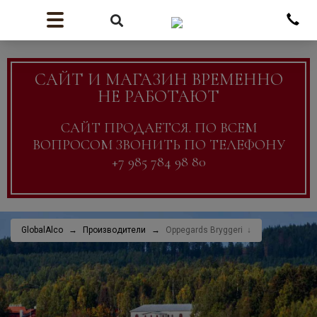
САЙТ И МАГАЗИН ВРЕМЕННО
НЕ РАБОТАЮТ
САЙТ ПРОДАЕТСЯ. ПО ВСЕМ
ВОПРОСОМ ЗВОНИТЬ ПО ТЕЛЕФОНУ
+7 985 784 98 80
GlobalAlco
Производители
Oppegards Bryggeri