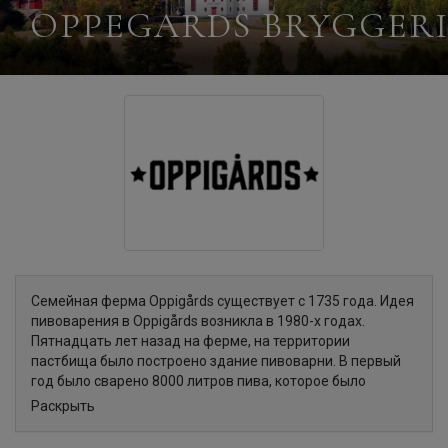
OPPEGARDS BRYGGER
Семейная ферма Oppigårds существует с 1735 года. Идея
пивоварения в Oppigårds возникла в 1980-х годах.
Пятнадцать лет назад на ферме, на территории
пастбища было построено здание пивоварни. В первый
год было сварено 8000 литров пива, которое было
продано в округе. Сегодня пивоварня производит более
Раскрыть
двух миллионов литров пива в бутылках, банках и кегах,
которое продается не только по всей Швеции, но и в