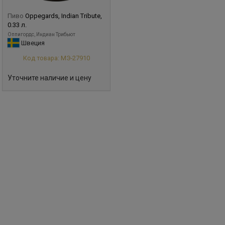
Пиво
Oppegards, Indian Tribute,
0.33 л.
Оппигордс, Индиан Трибьют
Швеция
Код товара: МЭ-27910
Уточните наличие и цену