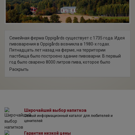
Семейная ферма Oppigårds существует с 1735 года. Идея
пивоварения в Oppigårds возникла в 1980-х годах.
Пятнадцать лет назад на ферме, на территории
пастбища было построено здание пивоварни. В первый
год было сварено 8000 литров пива, которое было
продано в округе. Сегодня пивоварня производит более
Раскрыть
двух миллионов литров пива в бутылках, банках и кегах,
которое продается не только по всей Швеции, но и в
Европе. В 1980-х почти единственным видом пива в
Швеции был светлый лагер с очень небольшим
количеством хмеля. На всю страну насчитывалось около
десяти пивоварен, сегодня их более 300. Шведская
пивная культура процветает. И большой вклад в нее
Широчайший выбор напитков
Самый информационный каталог для любителей и
делает пивоварня Оппигордс.
ценителей
Гарантия низкой цены