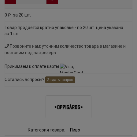
0
за 20 шт.
руб
Товар продается кратно упаковке - по 20 шт. цена указана
за 1 шт
Позвоните нам: уточним количество товара в магазине и
поставим под вас резерв
Принимаем к оплате карты
Остались вопросы?
Задать вопрос
Категория товара:
Пиво