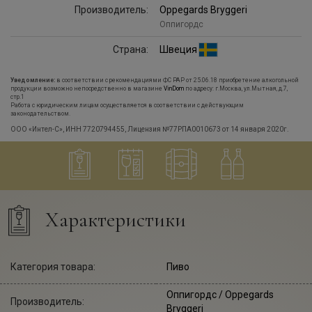
Производитель:
Oppegards Bryggeri
Оппигордс
Страна:
Швеция
Уведомление:
в соответствии с рекомендациями ФС РАР от 25.06.18 приобретение алкогольной
продукции возможно непосредственно в магазине
VinDom
по адресу: г.Москва, ул.Мытная, д.7,
стр.1
Работа с юридическим лицам осуществляется в соответствии с действующим
законодательством.
ООО «Интел-С», ИНН 7720794455, Лицензия №77РПА0010673 от 14 января 2020г.
Характеристики
Категория товара:
Пиво
Оппигордс
/ Oppegards
Производитель:
Bryggeri