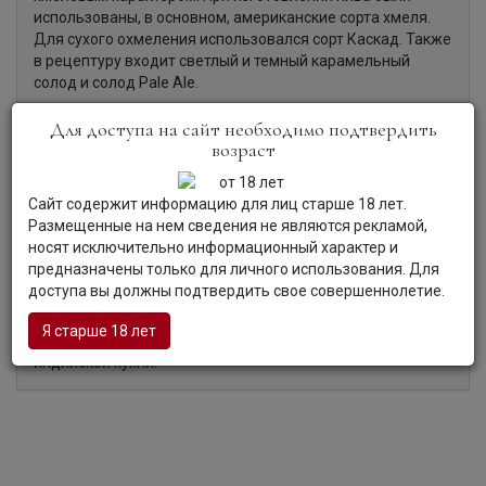
использованы, в основном, американские сорта хмеля.
Для сухого охмеления использовался сорт Каскад. Также
в рецептуру входит светлый и темный карамельный
солод и солод Pale Ale.
Для доступа на сайт необходимо подтвердить
возраст
Органолептические характеристики:
Сайт содержит информацию для лиц старше 18 лет.
Размещенные на нем сведения не являются рекламой,
Цвет:
Пиво светло-янтарного цвета со стойкой пеной.
носят исключительно информационный характер и
Аромат:
Пиво обладает насыщенным ароматом белых
предназначены только для личного использования. Для
фруктов, хмеля.
доступа вы должны подтвердить свое совершеннолетие.
Вкус:
Пиво демонстрирует сухой, сбалансированный вкус
с нотами, повторяющими аромат.
Я старше 18 лет
Гастрономия:
Пиво прекрасно сочетается с блюдами
индийской кухни.