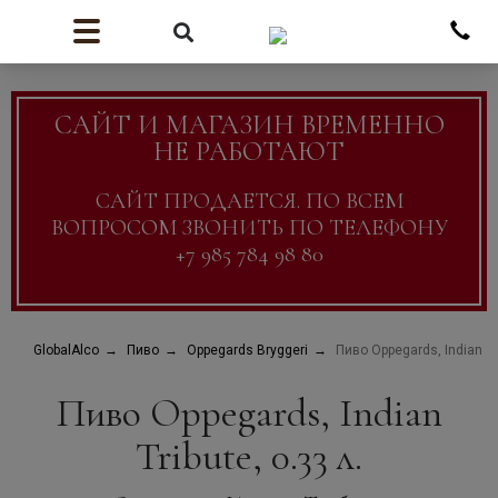
САЙТ И МАГАЗИН ВРЕМЕННО
НЕ РАБОТАЮТ
САЙТ ПРОДАЕТСЯ. ПО ВСЕМ
ВОПРОСОМ ЗВОНИТЬ ПО ТЕЛЕФОНУ
+7 985 784 98 80
GlobalAlco
Пиво
Oppegards Bryggeri
Пиво Oppegards, Indian Tri
Пиво Oppegards, Indian
Tribute, 0.33 л.