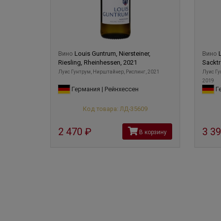
Вино
Louis Guntrum, Niersteiner,
Вино
Riesling, Rheinhessen, 2021
Sacktr
Луис Гунтрум, Нирштайнер, Рислинг, 2021
Луис Гу
2019
Германия | Рейнхессен
Ге
Код товара: ЛД-35609
2 470
руб
3 3
В корзину