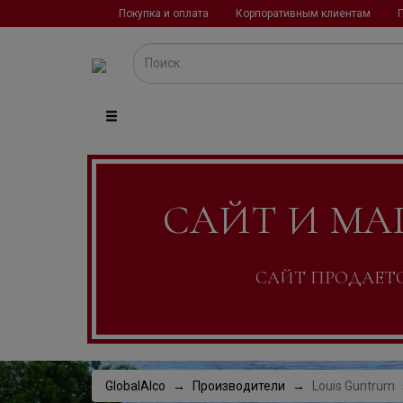
Покупка и оплата
Корпоративным клиентам
САЙТ И МА
САЙТ ПРОДАЕТСЯ
GlobalAlco
Производители
Louis Guntrum