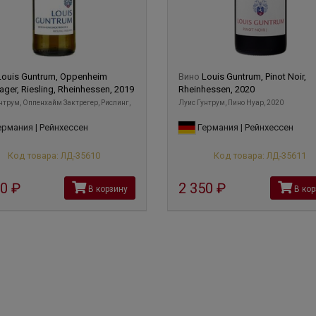
Louis Guntrum, Oppenheim
Вино
Louis Guntrum, Pinot Noir,
ager, Riesling, Rheinhessen, 2019
Rheinhessen, 2020
нтрум, Оппенхайм Зактрегер, Рислинг,
Луис Гунтрум, Пино Нуар, 2020
рмания | Рейнхессен
Германия | Рейнхессен
Код товара: ЛД-35610
Код товара: ЛД-35611
90
руб
2 350
руб
В корзину
В кор