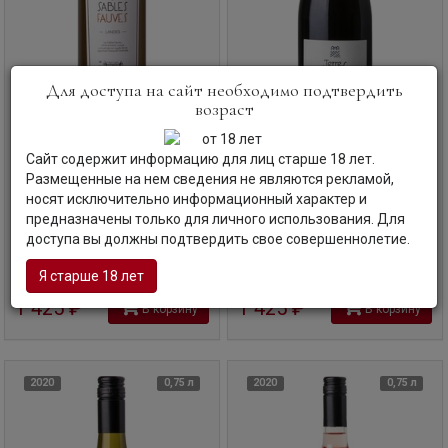
Для доступа на сайт необходимо подтвердить
возраст
Сайт содержит информацию для лиц старше 18 лет.
Вино
Laballe, Sables Fauves,
Вино
Laballe, Les Terres Basses,
Размещенные на нем сведения не являются рекламой,
Blanc, Landes, 2018
Rouge, Cotes de Gascogne, 2018
носят исключительно информационный характер и
Лабалль, Сабль Фов, Блан, 2018
Лабалль, Ле Терр Бас, Руж, 2018
предназначены только для личного использования. Для
Франция | Юго-Запад
Франция | Юго-Запад
доступа вы должны подтвердить свое совершеннолетие.
Код товара: ГП-55555
Код товара: ГП-55556
Я старше 18 лет
1 425
руб
1 425
руб
В корзину
В корзину
2020
0,75 л
2020
0,75 л