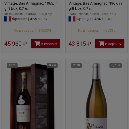
Vintage, Bas Armagnac, 1965, in
Vintage, Bas Armagnac, 1967, in
gift box, 0.7 л.
gift box, 0.7 л.
Шато Лабалль, Винтаж, 1965, в п/у
Шато Лабалль, Винтаж, 1967, в п/у
Франция | Арманьяк
Франция | Арманьяк
Код товара: ГП-55334
Код товара: ГП-55335
45 960
руб
43 815
руб
В корзину
В корзину
1971
0,7 л
2018
0,75 л