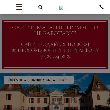
САЙТ И МАГАЗИН ВРЕМЕННО
НЕ РАБОТАЮТ
САЙТ ПРОДАЕТСЯ. ПО ВСЕМ
ВОПРОСОМ ЗВОНИТЬ ПО ТЕЛЕФОНУ
+7 985 784 98 80
GlobalAlco
Производители
Laballe