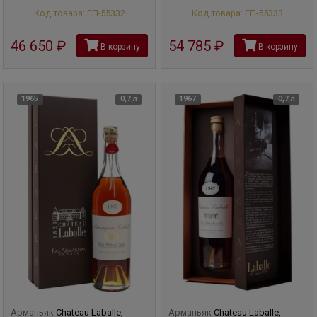
Код товара: ГП-55332
Код товара: ГП-55333
46 650
руб
54 785
руб
В корзину
В корзину
1965
0,7 л
1967
0,7 л
Арманьяк
Chateau Laballe,
Арманьяк
Chateau Laballe,