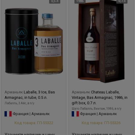
0,5 л
1986
0,7 л
Арманьяк
Laballe, 3 Ice, Bas
Арманьяк
Chateau Laballe,
Armagnac, in tube, 0.5 л.
Vintage, Bas Armagnac, 1986, in
gift box, 0.7 л.
Лабалль, 3 Айс, в п/у
Шато Лабалль, Винтаж, 1986, в п/у
Франция | Арманьяк
Франция | Арманьяк
Код товара: ГП-55322
Код товара: ГП-55326
Уточните наличие и цену
Уточните наличие и цену