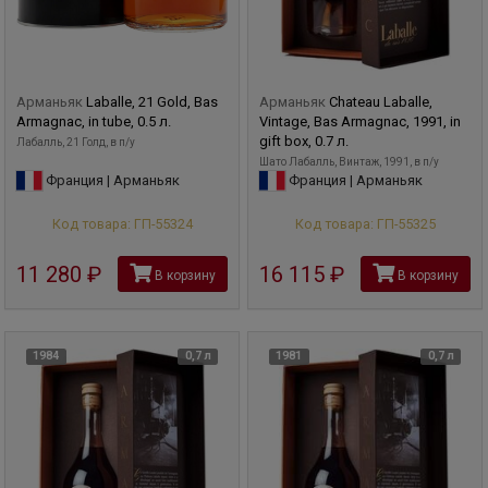
Арманьяк
Laballe, 21 Gold, Bas
Арманьяк
Chateau Laballe,
Armagnac, in tube, 0.5 л.
Vintage, Bas Armagnac, 1991, in
gift box, 0.7 л.
Лабалль, 21 Голд, в п/у
Шато Лабалль, Винтаж, 1991, в п/у
Франция | Арманьяк
Франция | Арманьяк
Код товара: ГП-55324
Код товара: ГП-55325
11 280
руб
16 115
руб
В корзину
В корзину
1984
0,7 л
1981
0,7 л