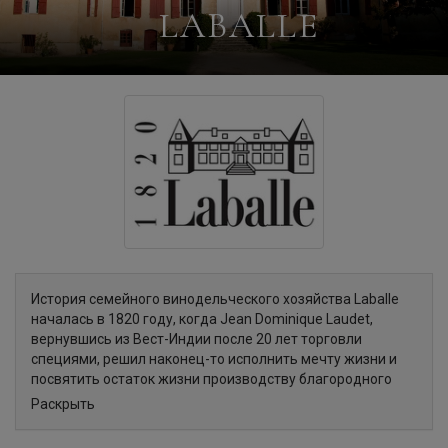
LABALLE
История семейного винодельческого хозяйства Laballe
началась в 1820 году, когда Jean Dominique Laudet,
вернувшись из Вест-Индии после 20 лет торговли
специями, решил наконец-то исполнить мечту жизни и
посвятить остаток жизни производству благородного
французского напитка арманьяка. Именно тогда он
Раскрыть
приобрел Chateau de Laballe в самом сердце Bas
Armagnac Landais региона Grand Bas Armagnac. Поместье