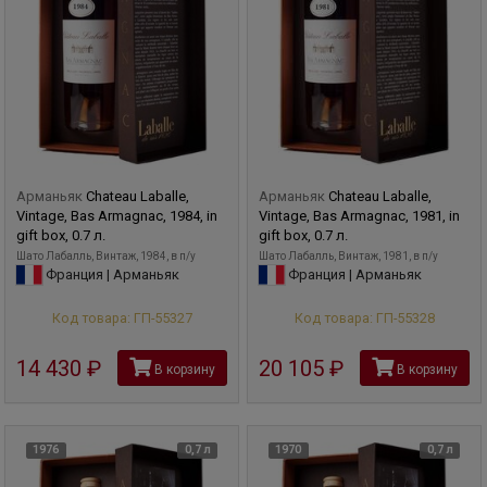
Арманьяк
Chateau Laballe,
Арманьяк
Chateau Laballe,
Vintage, Bas Armagnac, 1984, in
Vintage, Bas Armagnac, 1981, in
gift box, 0.7 л.
gift box, 0.7 л.
Шато Лабалль, Винтаж, 1984, в п/у
Шато Лабалль, Винтаж, 1981, в п/у
Франция | Арманьяк
Франция | Арманьяк
Код товара: ГП-55327
Код товара: ГП-55328
14 430
руб
20 105
руб
В корзину
В корзину
1976
0,7 л
1970
0,7 л