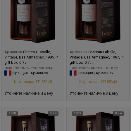
Арманьяк
Chateau Laballe,
Арманьяк
Chateau Laballe,
Vintage, Bas Armagnac, 1985, in
Vintage, Bas Armagnac, 1987, in
gift box, 0.7 л.
gift box, 0.7 л.
Шато Лабалль, Винтаж, 1985, в п/у
Шато Лабалль, Винтаж, 1987, в п/у
Франция | Арманьяк
Франция | Арманьяк
Код товара: ГП-55345
Код товара: ГП-55346
Уточните наличие и цену
Уточните наличие и цену
1988
0,7 л
1989
0,7 л