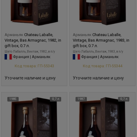
Арманьяк
Chateau Laballe,
Арманьяк
Chateau Laballe,
Vintage, Bas Armagnac, 1982, in
Vintage, Bas Armagnac, 1983, in
gift box, 0.7 л.
gift box, 0.7 л.
Шато Лабалль, Винтаж, 1982, в п/у
Шато Лабалль, Винтаж, 1983, в п/у
Франция | Арманьяк
Франция | Арманьяк
Код товара: ГП-55343
Код товара: ГП-55344
Уточните наличие и цену
Уточните наличие и цену
1985
0,7 л
1987
0,7 л