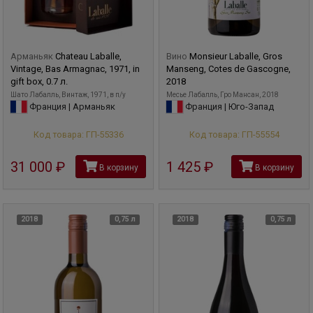
Арманьяк
Chateau Laballe,
Вино
Monsieur Laballe, Gros
Vintage, Bas Armagnac, 1971, in
Manseng, Cotes de Gascogne,
gift box, 0.7 л.
2018
Шато Лабалль, Винтаж, 1971, в п/у
Месье Лабалль, Гро Мансан, 2018
Франция | Арманьяк
Франция | Юго-Запад
Код товара: ГП-55336
Код товара: ГП-55554
31 000
руб
1 425
руб
В корзину
В корзину
2018
0,75 л
2018
0,75 л