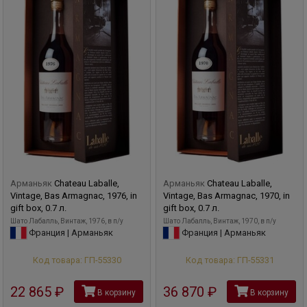
Арманьяк
Chateau Laballe,
Арманьяк
Chateau Laballe,
Vintage, Bas Armagnac, 1976, in
Vintage, Bas Armagnac, 1970, in
gift box, 0.7 л.
gift box, 0.7 л.
Шато Лабалль, Винтаж, 1976, в п/у
Шато Лабалль, Винтаж, 1970, в п/у
Франция | Арманьяк
Франция | Арманьяк
Код товара: ГП-55330
Код товара: ГП-55331
22 865
руб
36 870
руб
В корзину
В корзину