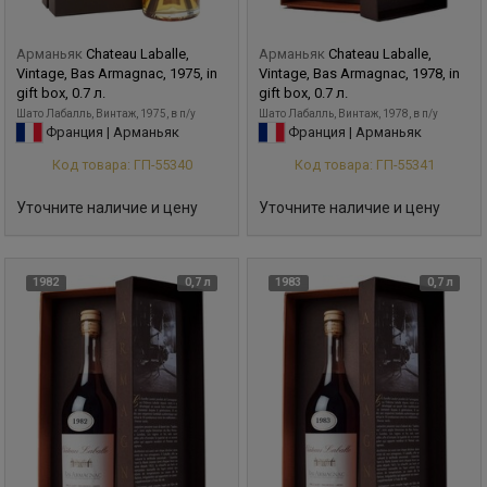
Арманьяк
Chateau Laballe,
Арманьяк
Chateau Laballe,
Vintage, Bas Armagnac, 1975, in
Vintage, Bas Armagnac, 1978, in
gift box, 0.7 л.
gift box, 0.7 л.
Шато Лабалль, Винтаж, 1975, в п/у
Шато Лабалль, Винтаж, 1978, в п/у
Франция | Арманьяк
Франция | Арманьяк
Код товара: ГП-55340
Код товара: ГП-55341
Уточните наличие и цену
Уточните наличие и цену
1982
0,7 л
1983
0,7 л