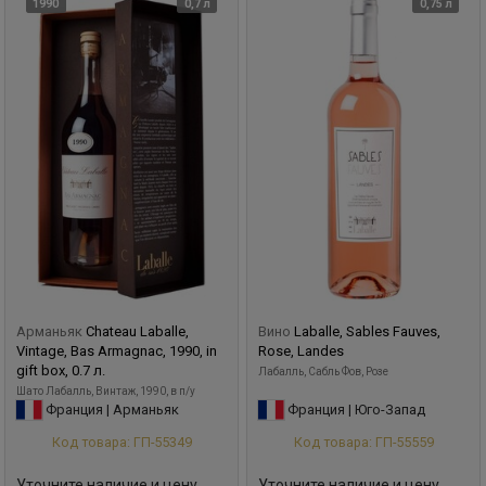
1990
0,7 л
0,75 л
Арманьяк
Chateau Laballe,
Вино
Laballe, Sables Fauves,
Vintage, Bas Armagnac, 1990, in
Rose, Landes
gift box, 0.7 л.
Лабалль, Сабль Фов, Розе
Шато Лабалль, Винтаж, 1990, в п/у
Франция | Арманьяк
Франция | Юго-Запад
Код товара: ГП-55349
Код товара: ГП-55559
Уточните наличие и цену
Уточните наличие и цену