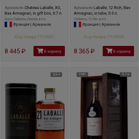
Арманьяк
Chateau Laballe, XO,
Арманьяк
Laballe, 12 Rich, Bas
Bas Armagnac, in gift box, 0.7 л.
Armagnac, in tube, 0.5 л.
Шато Лабалль, Резерв, в п/у
Лабалль, 12 Рич, в п/у
Франция | Арманьяк
Франция | Арманьяк
Код товара: ГП-55321
Код товара: ГП-55323
8 445
руб
8 365
руб
В корзину
В корзину
0,5 л
1991
0,7 л