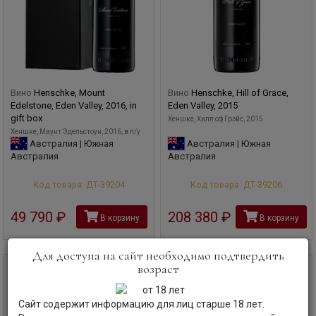
Вино
Henschke, Mount
Вино
Henschke, Hill of Grace,
Edelstone, Eden Valley, 2016, in
Eden Valley, 2015
gift box
Хеншке, Хилл оф Грэйс, 2015
Хеншке, Маунт Эдельстоун, 2016, в п/у
Австралия | Южная
Австралия | Южная
Австралия
Австралия
Код товара: ДТ-39204
Код товара: ДТ-39206
49 790
руб
208 380
руб
В корзину
В корзину
Для доступа на сайт необходимо подтвердить
возраст
2017
0,75 л
2017
0,75 л
Сайт содержит информацию для лиц старше 18 лет.