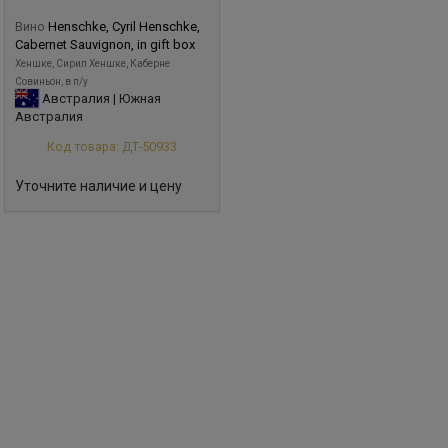
Вино
Henschke, Cyril Henschke,
Cabernet Sauvignon, in gift box
Хеншке, Сирил Хеншке, Каберне
Совиньон, в п/у
Австралия | Южная
Австралия
Код товара: ДТ-50933
Уточните наличие и цену