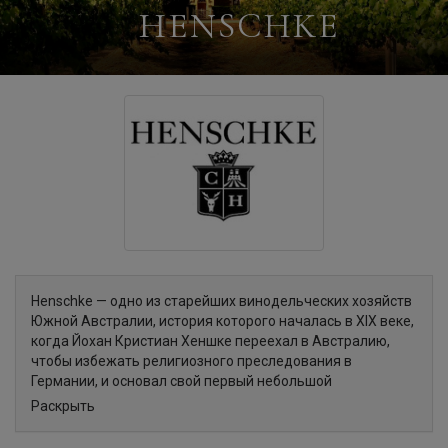
HENSCHKE
Henschke — одно из старейших винодельческих хозяйств
Южной Австралии, история которого началась в ХIX веке,
когда Йохан Кристиан Хеншке переехал в Австралию,
чтобы избежать религиозного преследования в
Германии, и основал свой первый небольшой
виноградник в городке Кейнетон. С тех пор сменилось
Раскрыть
пять поколений семьи, и каждое передавало другому
знания, опыт и любовь к виноделию, укрепляя репутацию