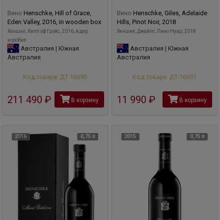
Вино
Henschke, Hill of Grace,
Вино
Henschke, Giles, Adelaide
Eden Valley, 2016, in wooden box
Hills, Pinot Noir, 2018
Хеншке, Хилл оф Грэйс, 2016, в дер.
Хеншке, Джайлс, Пино Нуар, 2018
коробке
Австралия | Южная
Австралия | Южная
Австралия
Австралия
Код товара: ДТ-16690
Код товара: ДТ-16691
211 490
руб
11 990
руб
В корзину
В корзину
2016
0,75 л
2015
0,75 л