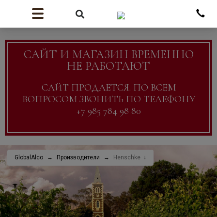
САЙТ И МАГАЗИН ВРЕМЕННО
НЕ РАБОТАЮТ
САЙТ ПРОДАЕТСЯ. ПО ВСЕМ
ВОПРОСОМ ЗВОНИТЬ ПО ТЕЛЕФОНУ
+7 985 784 98 80
GlobalAlco
Производители
Henschke