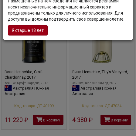
Размещенные на нем сведения не являются рекламой,
носят исключительно информационный характер и
предназначены только для личного использования. Для
доступа вы должны подтвердить свое совершеннолетие.
Я старше 18 лет
Вино
Henschke, Croft
Вино
Henschke, Tilly's Vineyard,
Chardonnay, 2017
2017
Хеншке, Крофт Шардоне, 2017
Хеншке, Тиллис Виньярд, 2017
Австралия | Южная
Австралия | Южная
Австралия
Австралия
Код товара: ДТ-40109
Код товара: ДТ-47024
11 220
руб
4 380
руб
В корзину
В корзину