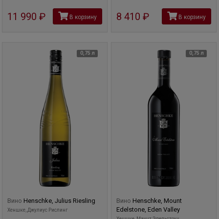
11 990
руб
8 410
руб
В корзину
В корзину
0,75 л
0,75 л
Вино
Henschke, Julius Riesling
Вино
Henschke, Mount
Edelstone, Eden Valley
Хеншке, Джулиус Рислинг
Хеншке, Маунт Эдельстоун